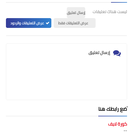
ليست هناك تعليقات
إرسال تعليق
عرض التعليقات فقط
عرض التعليقات والردود
إرسال تعليق
َضع رابطك هنا
كورة لايف
--