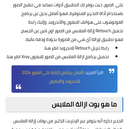
على الصور، حيث يوفر لك التطبيق أدوات تساعد في تنقيح الصور
باستخدام أداة التحرير المتوفرة، فهو أفضل بديل عن برنامج
الفوتوشوب على هواتف الايفون والأندرويد، وإليك رابط
تحميل Retouch إزالة الملابس من الصور اون لاين عن الجسم،
فهو تطبيق لإزالة أي شي من الصورة بجودة ودقة عالية.
رابط تنزيل Retouch للاندرويد
انقر هنا
.
تحميل برنامج ازالة الملابس من الصور للايفون Xray
انقر هنا
.
اقرأ المزيد:
أفضل برنامج كتابة على الصور 2024
للاندرويد والايفون
ما هو بوت ازالة الملابس
الجدير ذكره أنه يتوفر عبر الإنترنت الكثير من بوتات إزالة الملابس