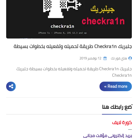
جلبريك Checkra1n طريقة تحميله وتفعيله بخطوات بسيطة
هاي فور تك
12 نوفمبر 2019
جلبريك Checkra1n طريقة تحميله وتفعيله بخطوات بسيطة جلبريك
Checkra1n
Read more »
َضع رابطك هنا
كورة لايف
--
بريد إلكتروني مؤقت مجاني