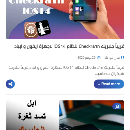
قريباً جلبريك Checkra1n لنظام IOS14 لاجهزة ايفون و ايباد
هاي فور تك
26 يونيو 2020
قريباً جلبريك Checkra1n لنظام IOS14 لاجهزة ايفون و ايباد قريباً جلبريك
شيكران jailbrea…
Read more »
ابل