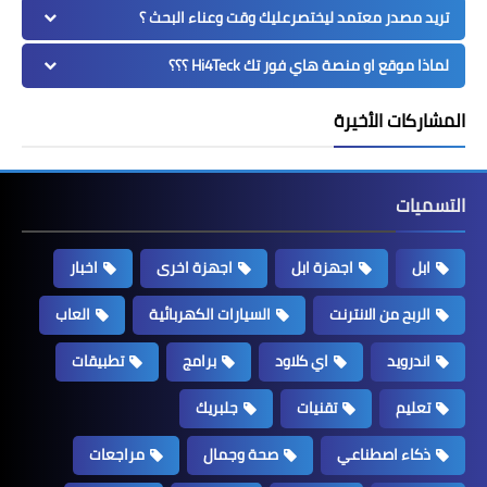
تريد مصدر معتمد ليختصرعليك وقت وعناء البحث ؟
لماذا موقع او منصة هاي فور تك Hi4Teck ؟؟؟
المشاركات الأخيرة
التسميات
ابل
اجهزة ابل
اجهزة اخرى
اخبار
الربح من الانترنت
السيارات الكهربائية
العاب
اندرويد
اي كلاود
برامج
تطبيقات
تعليم
تقنيات
جلبريك
ذكاء اصطناعي
صحة وجمال
مراجعات