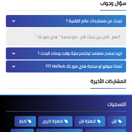
سؤال وجواب
تبحث عن مستجدات عالم التقنية ؟
!!نعم , الحل بين يديك الان ، مع منصة " هاي فور تك "
تريد مصدر معتمد ليختصرعليك وقت وعناء البحث ؟
لماذا موقع او منصة هاي فور تك Hi4Teck ؟؟؟
المشاركات الأخيرة
التسميات
ابل
اجهزة ابل
اجهزة اخرى
اخبار