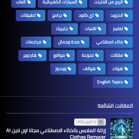
الربح من الانترنت
السيارات الكهربائية
العاب
اندرويد
اي كلاود
برامج
تطبيقات
تعليم
تقنيات
جلبريك
ذكاء اصطناعي
صحة وجمال
مراجعات
مقالات
منوعة
مواقع
هاردوير
هوات
هواتف
ويندوز
English Topics
المقالات الشائعة
13 أبريل 2024
إزالة الملابس بالذكاء الاصطناعي مجانا اون لاين AI
Clothes Remover