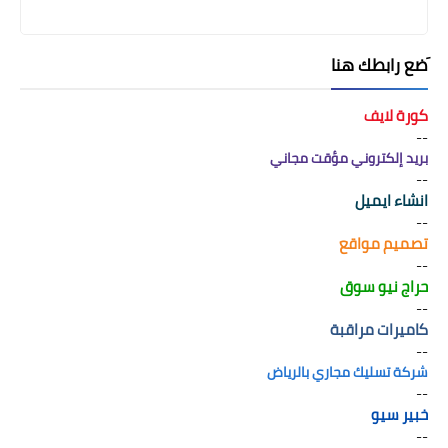
َضع رابطك هنا
كورة لايف
--
بريد إلكتروني مؤقت مجاني
--
انشاء ايميل
--
تصميم مواقع
--
حراج نيو سوق
--
كاميرات مراقبة
--
شركة تسليك مجاري بالرياض
--
خبير سيو
--