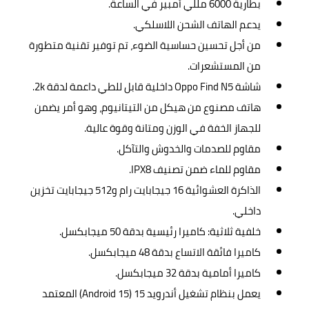
بطارية 6000 مللي أمبير في الساعة.
يدعم الهاتف الشحن اللاسلكي.
من أجل تحسين حساسية الضوء، تم توفير تقنية متطورة
من المستشعرات.
شاشة Oppo Find N5 داخلية قابل للطي داعمة لدقة 2k.
هاتف مصنوع من هيكل من التيتانيوم، وهو أمر يضمن
للجهاز الخفة في الوزن ومتانة وقوة عالية.
مقاوم للصدمات والخدوش والتآكل.
مقاوم للماء ضمن تصنيف IPX8.
الذاكرة العشوائية 16 جيجابايت رام و512 جيجابايت تخزين
داخلي.
خلفية ثلاثية: كاميرا رئيسية بدقة 50 ميجابكسل.
كاميرا فائقة الاتساع بدقة 48 ميجابكسل.
كاميرا أمامية بدقة 32 ميجابكسل.
يعمل بنظام تشغيل أندرويد 15 (Android 15) المعتمد