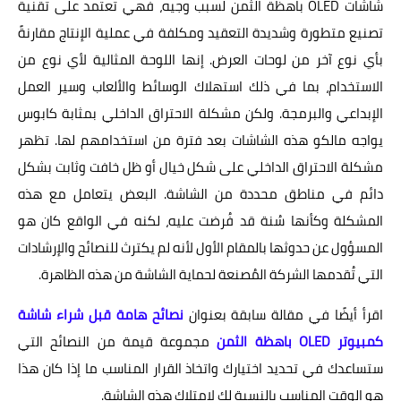
شاشات OLED باهظة الثمن لسبب وجيه، فهي تعتمد على تقنية
تصنيع متطورة وشديدة التعقيد ومكلفة في عملية الإنتاج مقارنةً
بأي نوع آخر من لوحات العرض. إنها اللوحة المثالية لأي نوع من
الاستخدام، بما في ذلك استهلاك الوسائط والألعاب وسير العمل
الإبداعي والبرمجة. ولكن مشكلة الاحتراق الداخلي بمثابة كابوس
يواجه مالكو هذه الشاشات بعد فترة من استخدامهم لها. تظهر
مشكلة الاحتراق الداخلي على شكل خيال أو ظل خافت وثابت بشكل
دائم في مناطق محددة من الشاشة. البعض يتعامل مع هذه
المشكلة وكأنها سُنة قد فُرضت عليه، لكنه في الواقع كان هو
المسؤول عن حدوثها بالمقام الأول لأنه لم يكترث للنصائح والإرشادات
التي تُقدمها الشركة المُصنعة لحماية الشاشة من هذه الظاهرة.
اقرأ أيضًا في مقالة سابقة بعنوان
نصائح هامة قبل شراء شاشة
كمبيوتر OLED باهظة الثمن
مجموعة قيمة من النصائح التي
ستساعدك في تحديد اختيارك واتخاذ القرار المناسب ما إذا كان هذا
هو الوقت المناسب بالنسبة لك لامتلاك هذه الشاشة.