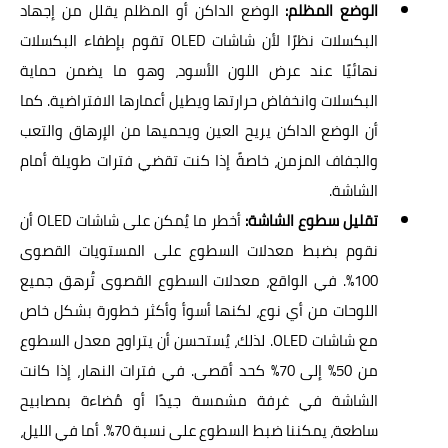
الوضع المظلم:
الوضع الداكن أو المظلم يقلل من إجهاد
البكسلات نظرًا لأن شاشات OLED تقوم بإطفاء البكسلات
نهائيًا عند عرض اللون الأسود، وهو ما يضمن حماية
البكسلات وانخفاض حرارتها ويطيل أعمارها الافتراضية. كما
أن الوضع الداكن يريح العين ويحميها من الإرهاق والتعب
والجفاف المزمن، خاصةً إذا كنت تقضي فترات طويلة أمام
الشاشة.
تقليل سطوع الشاشة:
أخطر ما يُمكن على شاشات OLED أن
نقوم بضبط معدلات السطوع على المستويات القصوى
100%. في الواقع، معدلات السطوع القصوى تُرهق جميع
اللوحات من أي نوع، لكنها أسوأ وأكثر خطورة بشكل خاص
مع شاشات OLED. لذلك، يُستحسن أن يتراوح معدل السطوع
من 50% إلى 70% كحد أقصى. في فترات النهار، إذا كانت
الشاشة في غرفة مشمسة جيدًا أو مُضاءة بمصابيح
ساطعة، يمكننا ضبط السطوع على نسبة 70%. أما في الليل،