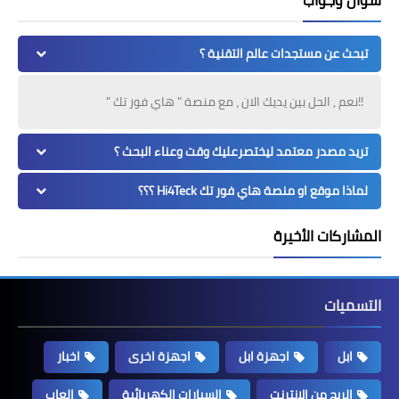
تبحث عن مستجدات عالم التقنية ؟
!!نعم , الحل بين يديك الان ، مع منصة " هاي فور تك "
تريد مصدر معتمد ليختصرعليك وقت وعناء البحث ؟
لماذا موقع او منصة هاي فور تك Hi4Teck ؟؟؟
المشاركات الأخيرة
التسميات
ابل
اجهزة ابل
اجهزة اخرى
اخبار
الربح من الانترنت
السيارات الكهربائية
العاب