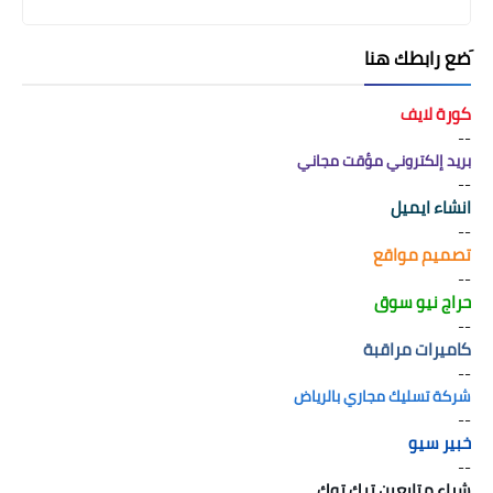
َضع رابطك هنا
كورة لايف
--
بريد إلكتروني مؤقت مجاني
--
انشاء ايميل
--
تصميم مواقع
--
حراج نيو سوق
--
كاميرات مراقبة
--
شركة تسليك مجاري بالرياض
--
خبير سيو
--
شراء متابعين تيك توك