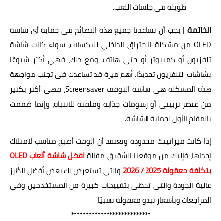
طويلة في جلسات اللعب.
الخاتمة |
يجب أن تساعدنا جميع هذه النصائح في حماية أي شاشة
OLED من مشكلة الاحتراق الداخلي للبكسلات، سواء كانت شاشة
تلفزيون أو كمبيوتر أو حتى هاتف. ومع ذلك، فهي أكثر شيوعًا
بشاشات التلفزيون تحديدًا. أهم ميزة قد تساعدك في تجنب مواجهة
هذه المشكلة هي شاشة التوقف Screensaver، فهي أكثر بكثير
من عنصر تزييني أو رسومات جذابة وملفتة للانتباه، وإنما صُممت
بالمقام الأول لحماية الشاشة.
إذا كانت ميزانيتك محدودة وتعتقد أن الوقت أصبح مناسب لامتلاك
إحداها، فإليك من موقعنا الشقيق مقالة
افضل شاشة ألعاب OLED
بتكلفة معقولة 2025 / 2026
والتي تستعرض لك بعض أفضل الطُرز
عالية الجودة والتي تحظى بتقييمات كبيرة من المستخدمين وفي
المراجعات وبأسعار تبدو معقولة نسبيًا.
***************************