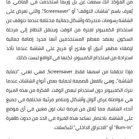
من المؤكد أنك سمعت عن، بل وربما استخدمت في الماضي، ما
يُعرف باسم "شاشات التوقف" أو “Screensaver”. والتي تعرض على
الشاشة رسومات متحركة وأشكال جمالية مختلفة عندما نتوقف عن
استخدام الكمبيوتر لفترة من الوقت وينتقل النظام إلى مرحلة
السكون. يعتقد معظم المستخدمين أنها مجرد إضافة جمالية
لإضفاء مظهر أنيق أو هادئ أو مريح على الشاشة عندما نأخذ
استراحة من استخدام الكمبيوتر. لكنها في الواقع ليست كذلك.
فإذا تحققنا من اسمها فقط، Screensaver، فهي تعني "حماية
الشاشة"، وهي بالفعل مُصممة لحماية بعض أنواع الشاشات عندما
نترك الكمبيوتر دون استخدام لبعض الوقت. الفكرة من هذه الميزة
هي مواصلة عرض ألوان وأشكال وعناصر مرئية مختلفة في جميع
أنحاء الشاشة، مما يُقلل من فرصة ثبات لون معين في أي موضع
على الشاشة. باختصار، تساعد هذه الميزة في الحد من حدوث ظاهرة
“Burn-In” أو "الاحتراق الداخلي" للبكسلات.