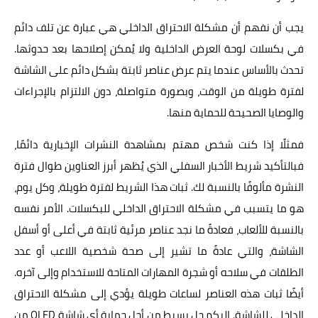
يجب أن نفهم أن مشكلة الاحتراق الداخلي هي عبارة عن تلف دائم
في بكسلات لوحة العرض الداخلية ولا يُمكن إصلاحها بعد حدوثها.
تحدث بالأساس عندما يتم عرض عناصر ثابتة بشكل دائم على الشاشة
لفترة طويلة من الوقت، وبصورة متواصلة، دون الالتزام بالإجراءات
والوصايا الصحيحة للحماية منها.
فمثلًا إذا كنت شخص مهتم بمشاهدة النشرات الإخبارية دائمًا،
فبالتأكيد شريط الأخبار السفلي الذي يُظهر أبرز العناوين طوال فترة
النشرة مألوفًا بالنسبة لك. ثبات هذا الشريط لفترة طويلة، وكل يوم،
هو ما يتسبب في مشكلة الاحتراق الداخلي للبكسلات. الأمر نفسه
بالنسبة للألعاب، فعادةً ما نجد عناصر مرئية ثابتة في أعلى أو أسفل
الشاشة، والتي عادةً ما تشير إلى صحة شخصية اللاعب أو عدد
الطلقات في سلاحه أو شجرة المهارات المتاحة للاستخدام وإلى آخره.
أيضًا ثبات هذه العناصر لساعات طويلة يؤدي إلى مشكلة الاحتراق
الداخلي للشاشة. إليكم حل بسيط من أجل حماية أي شاشة OLED من