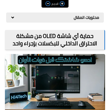
مراجعات
الحجم
العاب
محتويات المقال
صحة وجمال
الربح من الانترنت
حماية أي شاشة OLED من مشكلة
الاحتراق الداخلي للبكسلات بإجراء واحد
ذكاء اصطناعي