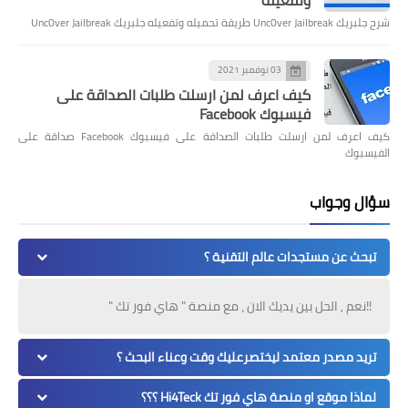
وتفعيله
شرح جلبريك Unc0ver Jailbreak طريقة تحميله وتفعيله جلبريك Unc0ver Jailbreak
03 نوفمبر 2021
كيف اعرف لمن ارسلت طلبات الصداقة على
فيسبوك Facebook
كيف اعرف لمن ارسلت طلبات الصداقة على فيسبوك Facebook صداقة على
الفيسبوك
سؤال وجواب
تبحث عن مستجدات عالم التقنية ؟
!!نعم , الحل بين يديك الان ، مع منصة " هاي فور تك "
تريد مصدر معتمد ليختصرعليك وقت وعناء البحث ؟
لماذا موقع او منصة هاي فور تك Hi4Teck ؟؟؟