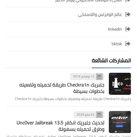
عالم الوايرلس واللاسلكي
linkedin
tiktok
المشاركات الشائعة
12 نوفمبر 2019
جلبريك Checkra1n طريقة تحميله وتفعيله
بخطوات بسيطة
جلبريك Checkra1n طريقة تحميله وتفعيله بخطوات بسيطة جلبريك Checkra1n
24 مايو 2020
تحديث جلبريك انكفر Unc0ver Jailbreak 13.5
وطرق تحميله بسهولة
تحديث جلبريك انكفر Unc0ver Jailbreak 13.5 وطرق تحميله بسهولة جلبريك