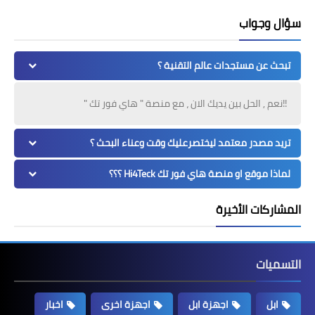
سؤال وجواب
تبحث عن مستجدات عالم التقنية ؟
!!نعم , الحل بين يديك الان ، مع منصة " هاي فور تك "
تريد مصدر معتمد ليختصرعليك وقت وعناء البحث ؟
لماذا موقع او منصة هاي فور تك Hi4Teck ؟؟؟
المشاركات الأخيرة
التسميات
ابل
اجهزة ابل
اجهزة اخرى
اخبار