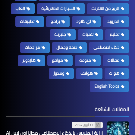
الربح من الانترنت
السيارات الكهربائية
العاب
اندرويد
اي كلاود
برامج
تطبيقات
تعليم
تقنيات
جلبريك
ذكاء اصطناعي
صحة وجمال
مراجعات
مقالات
منوعة
مواقع
هاردوير
هوات
هواتف
ويندوز
English Topics
المقالات الشائعة
13 أبريل 2024
إزالة الملابس بالذكاء الاصطناعي مجانا اون لاين AI