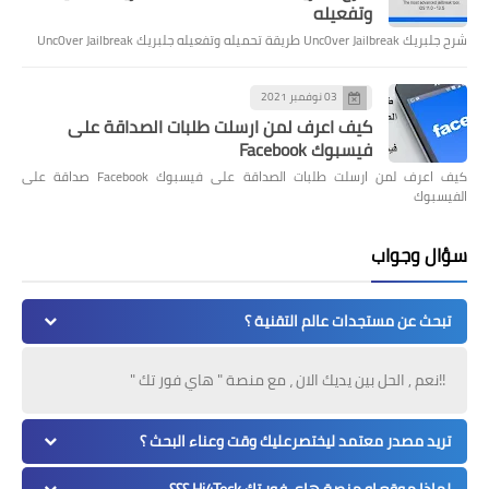
وتفعيله
شرح جلبريك Unc0ver Jailbreak طريقة تحميله وتفعيله جلبريك Unc0ver Jailbreak
03 نوفمبر 2021
كيف اعرف لمن ارسلت طلبات الصداقة على
فيسبوك Facebook
كيف اعرف لمن ارسلت طلبات الصداقة على فيسبوك Facebook صداقة على
الفيسبوك
سؤال وجواب
تبحث عن مستجدات عالم التقنية ؟
!!نعم , الحل بين يديك الان ، مع منصة " هاي فور تك "
تريد مصدر معتمد ليختصرعليك وقت وعناء البحث ؟
لماذا موقع او منصة هاي فور تك Hi4Teck ؟؟؟