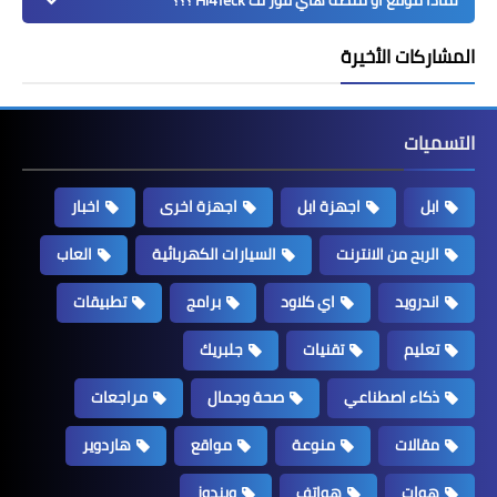
المشاركات الأخيرة
التسميات
ابل
اجهزة ابل
اجهزة اخرى
اخبار
الربح من الانترنت
السيارات الكهربائية
العاب
اندرويد
اي كلاود
برامج
تطبيقات
تعليم
تقنيات
جلبريك
ذكاء اصطناعي
صحة وجمال
مراجعات
مقالات
منوعة
مواقع
هاردوير
هوات
هواتف
ويندوز