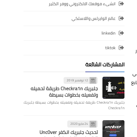
انشىء موقعك الالكتروني ووفر الكثير
عالم الوايرلس واللاسلكي
linkedin
tiktok
المشاركات الشائعة
في
12 نوفمبر 2019
أندرويد هم من سيحظوا بهذا التحديث أولاً ثم سيتبعهم مستخدمي iOS التابع
جلبريك Checkra1n طريقة تحميله
وتفعيله بخطوات بسيطة
جلبريك Checkra1n طريقة تحميله وتفعيله بخطوات بسيطة جلبريك
Checkra1n
24 مايو 2020
تحديث جلبريك انكفر Unc0ver