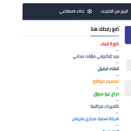
الربح من الانترنت
ذكاء اصطناعي
َضع رابطك هنا
كورة لايف
--
بريد إلكتروني مؤقت مجاني
--
انشاء ايميل
--
تصميم مواقع
--
حراج نيو سوق
--
كاميرات مراقبة
--
شركة تسليك مجاري بالرياض
--