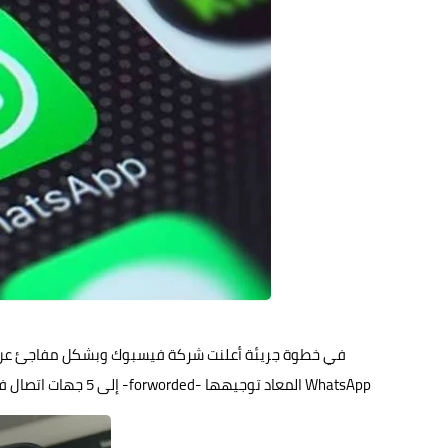
تعد
في خطوة جريئة أعلنت شركة فيسبوك وبشكل مفاجئ عن ب
WhatsApp
المعاد توجيهها -forworded- إلى 5 جهات اتصال فقط، حيث كان الحد المسموح لهذه الخاصية سابقاً ٢٠ بعشرون مستقبلاً للرسالة.