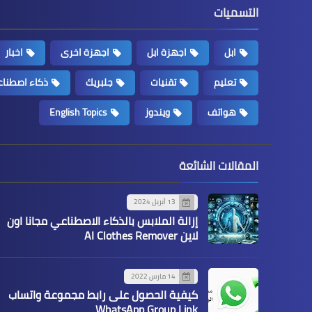
التسميات
ابل
اجهزة ابل
اجهزة اخرى
اخبار
تعليم
تقنيات
جلبريك
ذكاء اصطنا
هواتف
ويندوز
English Topics
المقالات الشائعة
13 أبريل 2024
إزالة الملابس بالذكاء الاصطناعي مجانا اون
لاين AI Clothes Remover
14 مارس 2022
كيفية الحصول على رابط مجموعة واتساب
WhatsApp Group Link