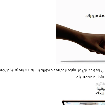
يتمتع هذا الجهاز أيضاً بتصميم فريد يزداد سمكاً بشكل تدريجي، وهو مصنوع من الألومنيوم المعاد تدويره بنسبة 100 بالمئة 