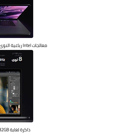
معالجات Intel رباعية النوى وسداسية النوى، والآن أيضاً ثمانية النوى.
ذاكرة لغاية 32GB لتشغيل عدة تطبيقات احترافية.