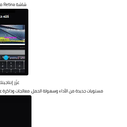
شاشة Retina مذهلة مع تكنولوجيا True Tone.
عزّز إنتاجيتك مع Touch Bar
مستويات جديدة من الأداء وسهولة الحمل. معالجات وذاكرة عال