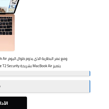
ومع عمر البطارية الذي يدوم طوال اليوم، MacBook Air هو نوت بوك سهل الحمل قادر على إنجاز كل مهامك.
يتميز MacBook Air‏ بشريحة Apple T2 Security، وهي شريحة من الجيل الثاني مخصصة لأجهزة Mac
o