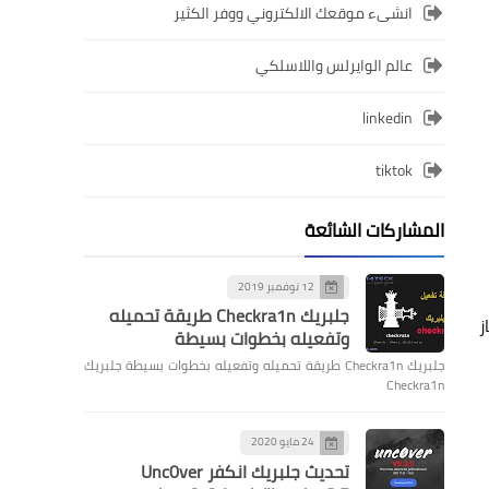
انشىء موقعك الالكتروني ووفر الكثير
عالم الوايرلس واللاسلكي
linkedin
tiktok
المشاركات الشائعة
12 نوفمبر 2019
جلبريك Checkra1n طريقة تحميله
ليكون جهاز
وتفعيله بخطوات بسيطة
جلبريك Checkra1n طريقة تحميله وتفعيله بخطوات بسيطة جلبريك
Checkra1n
24 مايو 2020
تحديث جلبريك انكفر Unc0ver