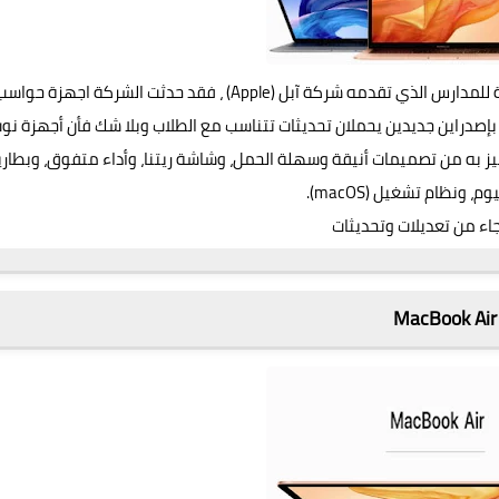
مع قرب بداية العام الدراسي القادم ومن ضمن عروض العودة للمدارس الذي تقدمه شركة آبل (Apple) ، فقد حدثت الشركة اجهزة حو
اير و (MacBook Pro) و ماك بوك برو بإصدراين جديدين يحملان تحديثات تتناسب مع الطلاب وبلا شك فأن أجهزة ن
ز به من تصميمات أنيقة وسهلة الحمل، وشاشة ريتنا، وأداء متفوق، وبطاري
، ونظام تشغيل (macOS).
اء من تعديلات وتحديثات
MacBook Air