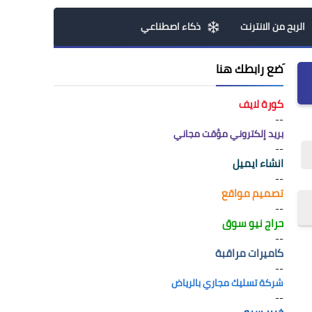
الربح من الانترنت
ذكاء اصطناعي
َضع رابطك هنا
كورة لايف
--
بريد إلكتروني مؤقت مجاني
--
انشاء ايميل
--
تصميم مواقع
--
حراج نيو سوق
--
كاميرات مراقبة
--
شركة تسليك مجاري بالرياض
--