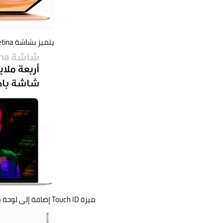
يتميز بشاشة Retina زاهية مع تكنولوجيا True Tone
ميزة Touch ID إضافة إلى لوحة مفاتيح من أحدث جيل ولوحة تحكم Force Touch.