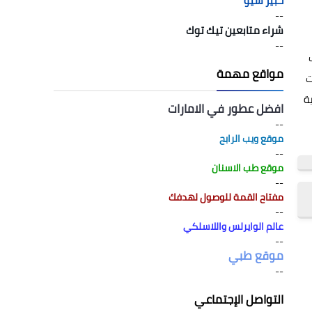
خبير سيو
--
شراء متابعين تيك توك
--
اسب
مواقع مهمة
وت
ة
افضل عطور في الامارات
--
موقع ويب الرابح
--
موقع طب الاسنان
--
مفتاح القمة للوصول لهدفك
--
عالم الوايرلس واللاسلكي
--
موقع طبي
--
التواصل الإجتماعي