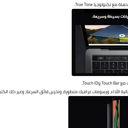
 وTouch ID.
ية الأداء، ورسومات غرافيك متطورة، وتخزين فائق السرعة، وغير ذلك الكثي