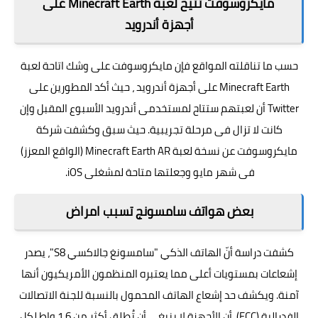
مايكروسوفت تتيح لعبة Minecraft Earth على
أجهزة أندرويد
حسب ما تناقلته المواقع فإن مايكروسوفت على وشك اتاحة لعبة
Minecraft Earth على أجهزة أندرويد ، حيث أكد المطورين على
Twitter أن لعبتهم ستتاح لمستخدمى أندرويد الأسبوع المقبل وإن
كانت لا تزال فى مرحلة تجريبية. حيث سبق وكشفت شركة
مايكروسوفت عن نسخة لعبة Minecraft Earth AR (الواقع المعزز)
فى شهر مايو وجعلتها متاحة لمشغلى
iOS.
بعض هواتف سامسونج تسبب امراض
كشفت دراسة أنّ الهاتف الذكي "سامسونغ جالاكسي S8"، يصدر
إشعاعات بمستويات أعلى مما يعتبره المنظمون الأمريكيون أنها
آمنة. ويكشف حد إشعاع الهاتف المحمول بالنسبة للجنة الاتصالات
الفدرالية (FCC)، أن الأجهزة لا ينبغي أن تُطلق أكثر من 1.6 واط لكل