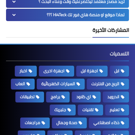
تريد مصدر معتمد ليختصرعليك وقت وعناء البحث ؟
لماذا موقع او منصة هاي فور تك Hi4Teck ؟؟؟
المشاركات الأخيرة
التسميات
ابل
اجهزة ابل
اجهزة اخرى
اخبار
الربح من الانترنت
السيارات الكهربائية
العاب
اندرويد
اي كلاود
برامج
تطبيقات
تعليم
تقنيات
جلبريك
ذكاء اصطناعي
صحة وجمال
مراجعات