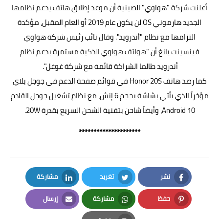
أعلنت شركة "هواوي" الصينية أن موعد إطلاق هاتف يدعم نظامها
الجديد هارموني OS لن يكون عام 2019 أو العام المقبل، مؤكدة
التزامها مع نظام "أندرويد". وقال نائب رئيس شركة هواوي
فينسينت يانغ أن "هواتف هواوي الذكية مستمرة بدعم نظام
أندرويد طالما الشراكة قائمة مع شركة غوغل".
كما رصد هاتف Honor 20S في قوائم صفحة الدعم في جوجل بلاي
مؤخراً الذي يأتي بشاشة بحجم 6 إنش، مع نظام تشغيل جوجل القادم
Android 10
، وأيضاً شاحن بتقنية الشحن السريع بقدرة 20W.
*********************
نشر
تغريد
مشاركة
LinkedIn
Twitter
Facebook
حفظ
مشاركة
إرسال
Email
Whatsapp
Pinterest