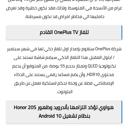
غرام من الأنسجة في المتوسط. ولذلك فقد تكون خطيرة وقد تعرض
حامليها الي مخاطر امراض قد تكون مسرطنة.
تلفاز OnePlus TV القادم
شركة OnePlus ستقوم بإصدار اول تلفاز ذكي لها في شهر سبتمبر
/ ايلول المقبل. هذا التلفاز الذكي سيضم شاشة تستند على
تكنولوجيا QLED وتمتاز بحجم 55 بوصة. من المتوقع أن يدعم
محتوى HDR10، وأن يضم مساعد رقمي يستند على الذكاء
الإصطناعي، فضلا عن وحدة تحكم لاسلكية تعمل عن طريق
البلوتوث.
هواوي تؤكد التزامها بأندرويد وظهور Honor 20S
بنظام تشغيل Android 10