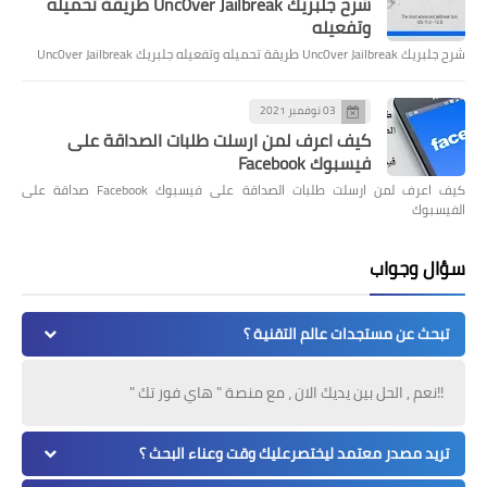
شرح جلبريك Unc0ver Jailbreak طريقة تحميله
وتفعيله
شرح جلبريك Unc0ver Jailbreak طريقة تحميله وتفعيله جلبريك Unc0ver Jailbreak
03 نوفمبر 2021
كيف اعرف لمن ارسلت طلبات الصداقة على
فيسبوك Facebook
كيف اعرف لمن ارسلت طلبات الصداقة على فيسبوك Facebook صداقة على
الفيسبوك
سؤال وجواب
تبحث عن مستجدات عالم التقنية ؟
!!نعم , الحل بين يديك الان ، مع منصة " هاي فور تك "
تريد مصدر معتمد ليختصرعليك وقت وعناء البحث ؟