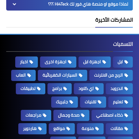
لماذا موقع او منصة هاي فور تك Hi4Teck ؟؟؟
المشاركات الأخيرة
التسميات
ابل
اجهزة ابل
اجهزة اخرى
اخبار
الربح من الانترنت
السيارات الكهربائية
العاب
اندرويد
اي كلاود
برامج
تطبيقات
تعليم
تقنيات
جلبريك
ذكاء اصطناعي
صحة وجمال
مراجعات
مقالات
منوعة
مواقع
هاردوير