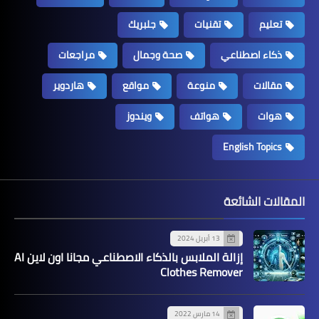
تعليم
تقنيات
جلبريك
ذكاء اصطناعي
صحة وجمال
مراجعات
مقالات
منوعة
مواقع
هاردوير
هوات
هواتف
ويندوز
English Topics
المقالات الشائعة
13 أبريل 2024
إزالة الملابس بالذكاء الاصطناعي مجانا اون لاين AI
Clothes Remover
14 مارس 2022