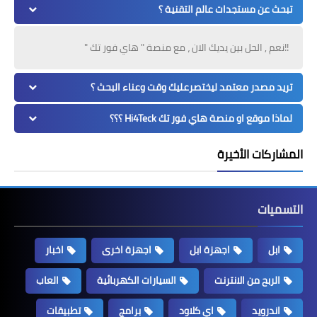
تبحث عن مستجدات عالم التقنية ؟
!!نعم , الحل بين يديك الان ، مع منصة " هاي فور تك "
تريد مصدر معتمد ليختصرعليك وقت وعناء البحث ؟
لماذا موقع او منصة هاي فور تك Hi4Teck ؟؟؟
المشاركات الأخيرة
التسميات
ابل
اجهزة ابل
اجهزة اخرى
اخبار
الربح من الانترنت
السيارات الكهربائية
العاب
اندرويد
اي كلاود
برامج
تطبيقات