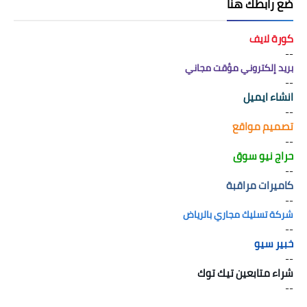
َضع رابطك هنا
كورة لايف
--
بريد إلكتروني مؤقت مجاني
--
انشاء ايميل
--
تصميم مواقع
--
حراج نيو سوق
--
كاميرات مراقبة
--
شركة تسليك مجاري بالرياض
--
خبير سيو
--
شراء متابعين تيك توك
--