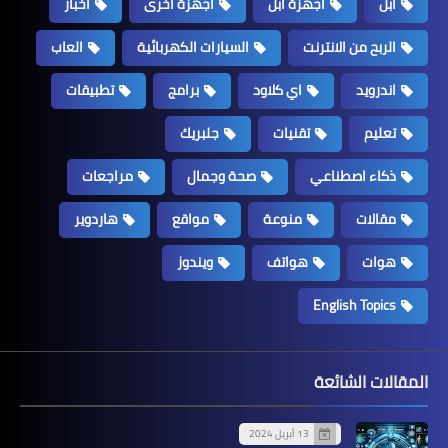
ابل
اجهزة ابل
اجهزة اخرى
اخبار
الربح من الانترنت
السيارات الكهربائية
العاب
اندرويد
اي كلاود
برامج
تطبيقات
تعليم
تقنيات
جلبريك
ذكاء اصطناعي
صحة وجمال
مراجعات
مقالات
منوعة
مواقع
هاردوير
هوات
هواتف
ويندوز
English Topics
المقالات الشائعة
13 أبريل 2024