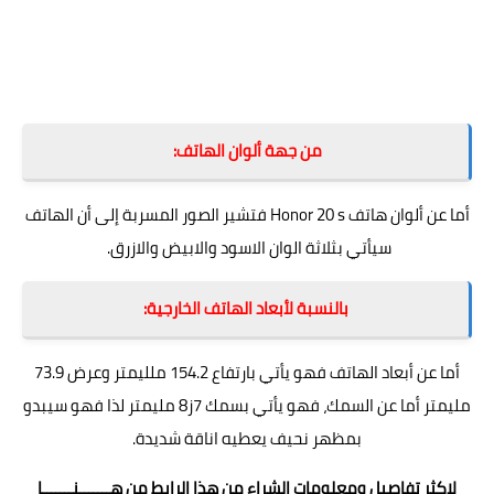
من جهة ألوان الهاتف:
أما عن ألوان هاتف Honor 20 s فتشير الصور المسربة إلى أن الهاتف
سيأتي بثلاثة الوان الاسود والابيض والازرق.
بالنسبة لأبعاد الهاتف الخارجية:
أما عن أبعاد الهاتف فهو يأتي بارتفاع 154.2 ملليمتر وعرض 73.9
مليمتر أما عن السمك، فهو يأتي بسمك 7ز8 مليمتر لذا فهو سيبدو
بمظهر نحيف يعطيه اناقة شديدة.
لاكثر تفاصيل ومعلومات الشراء من هذا الرابط من
هـــــــنـــــــا