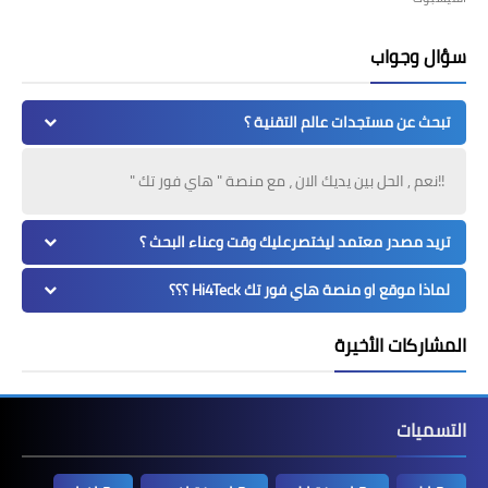
سؤال وجواب
تبحث عن مستجدات عالم التقنية ؟
!!نعم , الحل بين يديك الان ، مع منصة " هاي فور تك "
تريد مصدر معتمد ليختصرعليك وقت وعناء البحث ؟
لماذا موقع او منصة هاي فور تك Hi4Teck ؟؟؟
المشاركات الأخيرة
التسميات