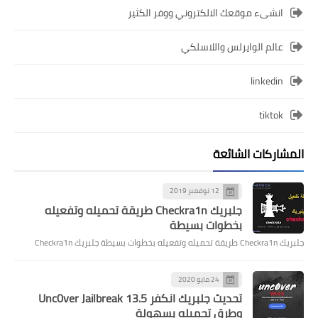
انشىء موقعك الالكتروني ووفر الكثير
عالم الوايرلس واللاسلكي
linkedin
tiktok
المشاركات الشائعة
12 نوفمبر 2019
جلبريك Checkra1n طريقة تحميله وتفعيله
بخطوات بسيطة
جلبريك Checkra1n طريقة تحميله وتفعيله بخطوات بسيطة جلبريك Checkra1n
24 مايو 2020
تحديث جلبريك انكفر Unc0ver Jailbreak 13.5
وطرق تحميله بسهولة