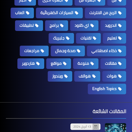
الربح من الانترنت
السيارات الكهربائية
العاب
اندرويد
اي كلاود
برامج
تطبيقات
تعليم
تقنيات
جلبريك
ذكاء اصطناعي
صحة وجمال
مراجعات
مقالات
منوعة
مواقع
هاردوير
هوات
هواتف
ويندوز
English Topics
المقالات الشائعة
13 أبريل 2024