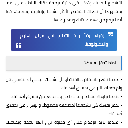
التشجيع لنفسك وتدخل في دائرة برمجة عقلك الباطن على أمور
بمقدورها أن تجعلك الشخص الأكثر نشاطا وإنتاجية ومعرفة. كما
أنها ترفع من فهمك لذاتك وتقديرك لها .
إقراء ايضاً:
بحث التطور في مجال العلوم
والتكنولوجيا
.
لماذا تحفز نفسك؟
• عندما تشعر بانخفاض طاقتك أو بأن نشاطك البدني أو النفسي قل
ولم يعد له الأثر في تحقيق أهدافك.
• عندما تراودك مشاعر بأنه لا داعي ولا جدوى من تحقيق أهدافك.
• تحفز نفسك كي تشجعها لمضاعفة مجهودك والإسراع في تحقيق
أهدافك.
• عندما تريد الإقدام على أي خطوة ترى أنها ناجحة ويصاحبك