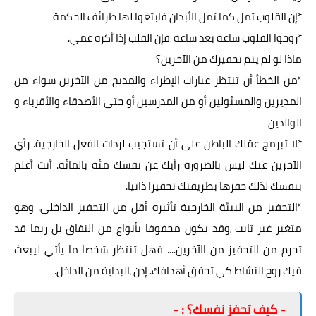
*إن القلوب تمل كما تمل الأبدان فابتغوا لها طرائف الحكمة
*روحوا القلوب ساعة بعد ساعة ٬فإن القلب إذا أكره عمي.
ماذا لو لم يتم تحفيزك من الآخرين؟
*من الخطأ أن تنتظر عبارات الإطراء والمديح من الآخرين سواء من
المديرين والمسئولين أو من المدرسين أو حتى الأصدقاء والأقرباء و
الوالدين
*لا تبرمج عقلك الباطن على أن تستجيب لردات الفعل الخارجية. رأي
الآخرين عنك ليس بالضرورة رأيك عن نفسك مئة بالمائة. أنت أعلم
بنفسك لذلك حفزها بطريقتك تحفيزا ذاتيا.
*التحفيز من البيئة الخارجية تأثيره أقل من التحفيز الداخلي. وهو
متغير غير ثابت ٬وقد يكون محفوفا بأنواع من النفاق بل ربما قد
تحرم من التحفيز من الآخرين.... فهل تنتظر شخصا ما يأتي ليبعث
فيك روح النشاط كي تحقق أهدافك. إذن ٬البداية من الداخل.
- كيف تحفز نفسك؟ : -