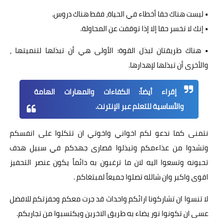
• ليست هناك حقا أخطاء في الحياة، فقط هناك دروس.
• إنك لا تخسر حقا إلا إذا توقفت عن المحاولة.
• هناك طريقتان لبذل القوة: الأولى هي أن تبذلها لتنميتها ،
والأخرى أن تبذلها لإهدارها.
إقراء أيضاً:
الكفاءات والمهارات الهامة
والأساسية للتعلم عبر الإنترنت
.
نتمنى كما ندعو لكم اخواني واخوتي ان تتكلوا على انفسكم
وتشدوا من عذاءمكم وتبذلوا قصارى جهدكم في سبيل هدف
تحبونه وتسعوا اليه لان ما ترغبون به دائماً يكون عنصر التحفيز
اقوى واكبر وان شالله تصلوا جميعاً لمبتغاكم .
لا تنسوا ان تشاركونا ارائكم واحداث قد جرت معكم وحفزتكم للافضل
عسى ان تكونوا نور يضاء به طريق الاخرين ويكتسبوا من تجاربكم.