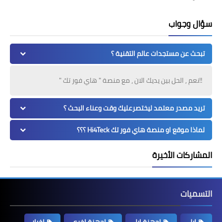
سؤال وجواب
تبحث عن مستجدات عالم التقنية ؟
!!نعم , الحل بين يديك الان ، مع منصة " هاي فور تك "
تريد مصدر معتمد ليختصرعليك وقت وعناء البحث ؟
لماذا موقع او منصة هاي فور تك Hi4Teck ؟؟؟
المشاركات الأخيرة
التسميات
ابل
اجهزة ابل
اجهزة اخرى
اخبار