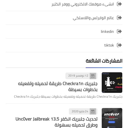
انشىء موقعك الالكتروني ووفر الكثير
عالم الوايرلس واللاسلكي
linkedin
tiktok
المشاركات الشائعة
12 نوفمبر 2019
جلبريك Checkra1n طريقة تحميله وتفعيله
بخطوات بسيطة
جلبريك Checkra1n طريقة تحميله وتفعيله بخطوات بسيطة جلبريك Checkra1n
24 مايو 2020
تحديث جلبريك انكفر Unc0ver Jailbreak 13.5
وطرق تحميله بسهولة