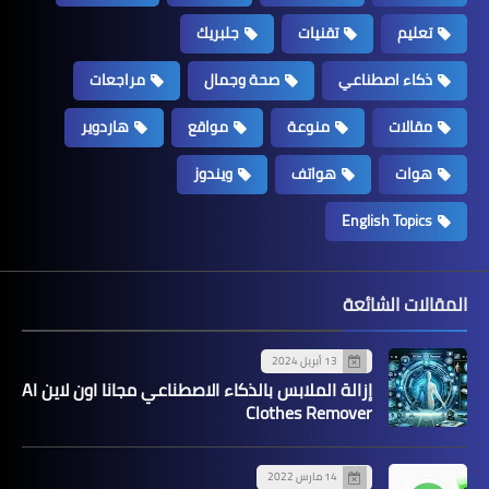
تعليم
تقنيات
جلبريك
ذكاء اصطناعي
صحة وجمال
مراجعات
مقالات
منوعة
مواقع
هاردوير
هوات
هواتف
ويندوز
English Topics
المقالات الشائعة
13 أبريل 2024
إزالة الملابس بالذكاء الاصطناعي مجانا اون لاين AI
Clothes Remover
14 مارس 2022