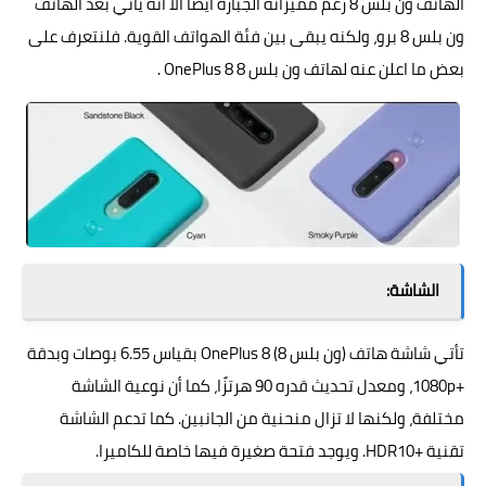
الهاتف ون بلس 8 رغم مميزاته الجبارة ايضاً الا انه يأتي بعد الهاتف
ون بلس 8 برو، ولكنه يبقى بين فئة الهواتف القوية. فلنتعرف على
بعض ما اعلن عنه لهاتف ون بلس 8
OnePlus 8
.
الشاشة:
تأتي شاشة هاتف (ون بلس 8) OnePlus 8 بقياس 6.55 بوصات وبدقة
+1080p، ومعدل تحديث قدره 90 هرتزًا، كما أن نوعية الشاشة
مختلفة، ولكنها لا تزال منحنية من الجانبين. كما تدعم الشاشة
تقنية +HDR10. ويوجد فتحة صغيرة فيها خاصة للكاميرا.