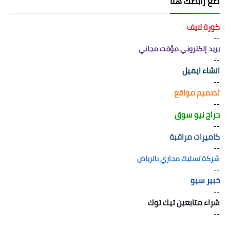
َضع رابطك هنا
كورة لايف
--
بريد إلكتروني مؤقت مجاني
--
انشاء ايميل
--
تصميم مواقع
--
حراج نيو سوق
--
كاميرات مراقبة
--
شركة تسليك مجاري بالرياض
--
خبير سيو
--
شراء متابعين تيك توك
--