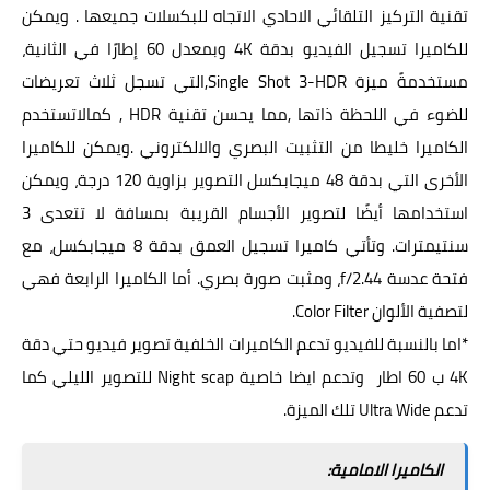
تقنية التركيز التلقائي الاحادي الاتجاه للبكسلات جميعها . ويمكن
للكاميرا تسجيل الفيديو بدقة 4K وبمعدل 60 إطارًا في الثانية،
مستخدمةً ميزة Single Shot 3-HDR,التي تسجل ثلاث تعريضات
للضوء في اللحظة ذاتها ,مما يحسن تقنية HDR , كمالاتستخدم
الكاميرا خليطا من التثبيت البصري والالكتروني .ويمكن للكاميرا
الأخرى التي بدقة 48 ميجابكسل التصوير بزاوية 120 درجة، ويمكن
استخدامها أيضًا لتصوير الأجسام القريبة بمسافة لا تتعدى 3
سنتيمترات. وتأتي كاميرا تسجيل العمق بدقة 8 ميجابكسل، مع
فتحة عدسة f/2.44، ومثبت صورة بصري. أما الكاميرا الرابعة فهي
لتصفية الألوان Color Filter.
*اما بالنسبة للفيديو تدعم الكاميرات الخلفية تصوير فيديو حتي دقة
4K ب 60 اطار وتدعم ايضا خاصية Night scap للتصوير الليلي كما
تدعم Ultra Wide تلك الميزة.
الكاميرا الامامية: