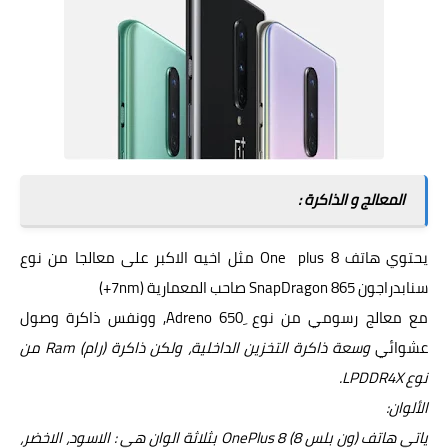
المعالج و الذاكرة :
يحتوي هاتف One plus 8 مثل اخيه الاكبر على معالجا من نوع
سنابدراجون SnapDragon 865 صاحب المعمارية (7nm+)
مع معالج رسومي من نوع ِAdreno 650, وونفس ذاكرة وصول
عشوائي
وسعة ذاكرة التخزين الداخلية، ولكن ذاكرة (رام) Ram من
نوع LPDDR4X.
الألوان:
ياتي هاتف (ون بلس 8) OnePlus 8 بثلاثة الوان هي : الاسود، الاخضر،