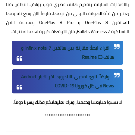
بالاصدارات السابقة بتقديم هاتف عصري قوب يواكب التطور، كما
يعتبر من فئة الهواتف الاولى من نوعها. فايضاً الان ومع تقديمها
للهاتفين OnePlus 8 و OnePlus 8 Pro وسماعة الاذن
اللاسلكية Bullets Wireless Z, فان التوقعات كبيرة لهذه المنتجات.
اقراء ايضاً:
مقارنة بين هاتفين infinix note 7 و
هاتف Realme C3
وايضاً تابع:
لمحبي الاندرويد اخر اخبار Android
News في ظل كورونا COVID-19
لا تنسوا متابعتنا ودعمنا ، وترك تعليقاتكم فذلك يسرنا دوماً.
*************************