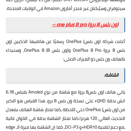
سيتوفران وسيُباعان عبر متجر أمازون Amazon في الولايات المتحدة.
(ون بلس 8 برو) one plus 8 pro :-
أعلنت شركة (ون بلس) OnePlus رسميًا عن هاتفيها الذكيين (ون
بلس 8 برو)
OnePlus 8 Pro
و(ون بلس 8) OnePlus 8، وسنبداء
بالهاتف ون بلس ذو الميزات الاعلى:
الشاشة:
ياتي هاتف (ون بلس8 برو) مع شاشة من نوع Amoled بقياس 6.78
انش بدقة QHD+ علي نسخة ون بلس 8 برو, هذا القياس هو الاكبر
من (ون بلس) OnePlus حتي اللحظة ,كما تمتاز شاشة الهاتف بمعدل
التحديث العالي 120 هرتزا.كما تمتاز الشاشة بدقة في الالوان عالية
,مع دعم لتقنية HDR10+و DCI-P3, كما ان الشاشة بها ميزة الـ edge