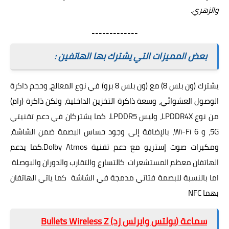
والزهري.
-------------
بعض المميزات التي يشترك بها الهاتفين :
يشترك (ون بلس 8) مع (ون بلس 8 برو) في نوع المعالج، وحجم ذاكرة
الوصول العشوائي، وسعة ذاكرة التخزين الداخلية، ولكن ذاكرة (رام)
من نوع LPDDR4X، وليس LPDDR5. كما يشتركان في دعم تقنيتي
5G، و
Wi-Fi 6
، بالإضافة إلى وجود حساس البصمة ضمن الشاشة،
ومكبرات صوت إستريو مع دعم تقنية Dolby Atmos.كما يدعم
الهاتفان معظم المستشعرات كالتسارع والتقارب والدوران والبوصلة
اما بالنسبة للبصمة فتاتي مدمجة في الشاشة كما ياتي الهاتفان
بهما
NFC
سماعة (بولتس وايرلس زد) Bullets Wireless Z