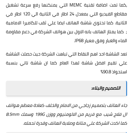
,كما تمت اضافة تقنية MEMC التي يمنكنها رفع سرعة تشغيل
مقاطع الفيديو التي بمعدل 24 اطار في الثانية الي 120 اطار في
الثانية. كما تحتوي شاشة الهاتف ايضا علي ثقب للكاميرا الامامية
; كما يمتاز الهاتف بانه الاول بين هواتف الشركة في دعم مقاومة
الماء والغبار وفق معيار IP68.
تعد الشاشة احد اهم النقاط التي تباهت الشركة حيث حصلت الشاشة
علي تقيم افضل شاشة لهذا العام كما ان شاشة تاتي بنسبة
استحواذ 90.8%
التصميم والبناء:
جاء الهاتف بتصميم زجاجي من الامام والخلف كعادة معظم هواتف
ال فلاج شيب مع فريم من الالومنيوم ووزن 199G وسمك 8.5mm
كما اكدت الشركة علي متانة وصلابة الهاتف وقدرة تحمله.