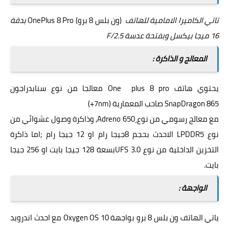
تاتي الكاميرا الامامية للهاتف
(ون بلس 8 برو) OnePlus 8 Pro
بدقة
16 ميجا بيكسل وبفتحة عدسة F/2.5
المعالج و الذاكرة :
يحتوي هاتف One plus 8 pro معالجا من نوع سنابدراجون
865 صاحب المعمارية (7nm+)
SnapDragon
مع معالج رسومي من نوع ِAdreno 650, وذاكرة وصول عشوائي من
نوع LPDDR5 الاحدث بحجم 8جيجا رام او 12 جيجا رام ;اما ذاكرة
التخزين الداخلية من نوع UFS 3.0بسعة 128 جيجا بايت او 256 جيجا
بايت.
الواجهة :
ياتي الهاتف ون بلس 8 برو بواجهة Oxygen OS 10 مع احدث
اندرويد