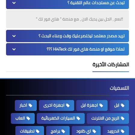
تبحث عن مستجدات عالم التقنية ؟
!!نعم , الحل بين يديك الان ، مع منصة " هاي فور تك "
تريد مصدر معتمد ليختصرعليك وقت وعناء البحث ؟
لماذا موقع او منصة هاي فور تك Hi4Teck ؟؟؟
المشاركات الأخيرة
التسميات
ابل
اجهزة ابل
اجهزة اخرى
اخبار
الربح من الانترنت
السيارات الكهربائية
العاب
اندرويد
اي كلاود
برامج
تطبيقات