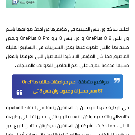
ون بلس 8 OnePlus
اعلنت شركة ون بلس الصينية في مؤتمرها عن احدث هواتفها باسم
ون بلس 8 OnePlus 8 و ون بلس 8 برو OnePlus 8 Pro وبعض
منتجاتها والتي ظهرت عنها بعض التسريبات في الاسابيع القليلة
الماضية, فما كان المؤتمر الا تاكيدا للتفاصيل التي نعرفها بالفعل
مسبقا، فدعونا نتعرف علي اهم التفاصيل للهواتف والمنتجات .
مواضيع متعلقة:
اهم مواصفات هاتف OnePlus
8T سعر مميزات و عيوب وان بلس 8 تي
في البداية دعونا ننوه عن ان الهاتفين يتفقا في النقاط الاساسية
كالمعالج والتصميم ولكن النسخة البرو تاتي بمميزات اعلي بطبيعة
الحال . كما ذكرت الشركة إن الهاتفين سيكونان متاحان للبيع عبر
موقعها الإلكتروني OnePlus.com اعتبارًا من 29 نيسان/ أبريل، كما