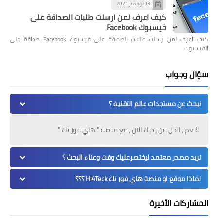
03 نوفمبر 2021
كيف اعرف لمن ارسلت طلبات الصداقة على
فيسبوك Facebook
كيف اعرف لمن ارسلت طلبات الصداقة على فيسبوك Facebook صداقة على
الفيسبوك
سؤال وجواب
تبحث عن مستجدات عالم التقنية ؟
!!نعم , الحل بين يديك الان ، مع منصة " هاي فور تك "
تريد مصدر معتمد ليختصرعليك وقت وعناء البحث ؟
لماذا موقع او منصة هاي فور تك Hi4Teck ؟؟؟
المشاركات الأخيرة