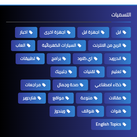
التسميات
ابل
اجهزة ابل
اجهزة اخرى
اخبار
الربح من الانترنت
السيارات الكهربائية
العاب
اندرويد
اي كلاود
برامج
تطبيقات
تعليم
تقنيات
جلبريك
ذكاء اصطناعي
صحة وجمال
مراجعات
مقالات
منوعة
مواقع
هاردوير
هوات
هواتف
ويندوز
English Topics