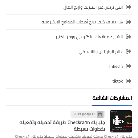
ابني بزنس عبر الانترنت واربح المال
هل تعرف كيف يربح أصحاب المواقع الالكترونية
انشىء موقعك الالكتروني ووفر الكثير
عالم الوايرلس واللاسلكي
linkedin
tiktok
المشاركات الشائعة
12 نوفمبر 2019
جلبريك Checkra1n طريقة تحميله وتفعيله
بخطوات بسيطة
جلبريك Checkra1n طريقة تحميله وتفعيله بخطوات بسيطة جلبريك Checkra1n