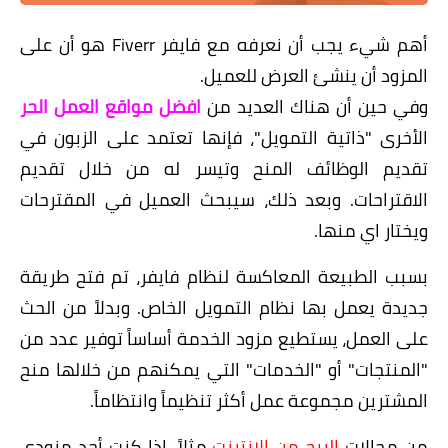
أهم شيء يجب أن نعرفه مع فايفر Fiverr هو أن على
المزود أن ينشئ العرض للعميل.
وفي حين أن هناك العديد من
افضل مواقع العمل الحر
الأخرى "ذاتية التمويل"، فإنها تعتمد على الزبون في
تقديم الوظائف المنح وتيسر له من خلال تقديم
الاقتراحات. وبعد ذلك، سيبحث العميل في المقترحات
ويختار اي منها.
بسبب الطبيعة المعاكسة لنظام فايفر، تم فتح طريقة
جديدة يعمل بها نظام التمويل الخاص. وبدلاً من الحث
على العمل، يستطيع مزود الخدمة أساساً توفير عدد من
"المنتجات" أو "الخدمات" التي يمكنهم من خلالها منح
المشترين مجموعة عمل أكثر تنظيماً وانتظاماً.
من مجالات
الربح من الانترنت
مثلاً، إذا كنت أحد مزودي