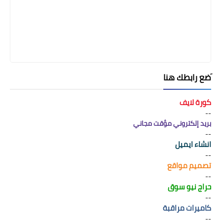
َضع رابطك هنا
كورة لايف
--
بريد إلكتروني مؤقت مجاني
--
انشاء ايميل
--
تصميم مواقع
--
حراج نيو سوق
--
كاميرات مراقبة
--