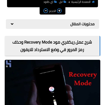
مراجعات
الصفحة الرئيسية
ابل
اي كلاود
الحجم
العاب
صحة وجمال
محتويات المقال
الربح من الانترنت
شرح عمل ريكفري مود Recovery Mode وحذف
ذكاء اصطناعي
رمز المرور في وضع الاسترداد للايفون