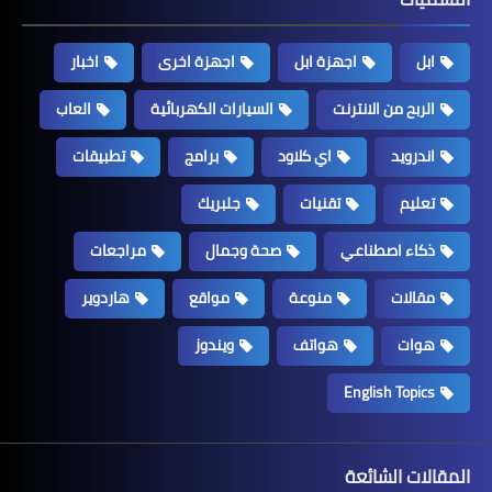
ابل
اجهزة ابل
اجهزة اخرى
اخبار
الربح من الانترنت
السيارات الكهربائية
العاب
اندرويد
اي كلاود
برامج
تطبيقات
تعليم
تقنيات
جلبريك
ذكاء اصطناعي
صحة وجمال
مراجعات
مقالات
منوعة
مواقع
هاردوير
هوات
هواتف
ويندوز
English Topics
المقالات الشائعة