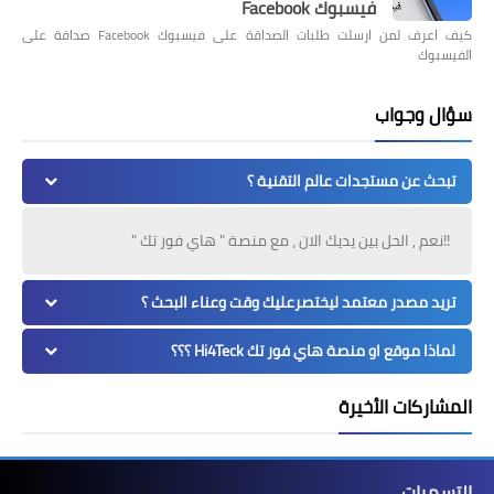
فيسبوك Facebook
كيف اعرف لمن ارسلت طلبات الصداقة على فيسبوك Facebook صداقة على
الفيسبوك
سؤال وجواب
تبحث عن مستجدات عالم التقنية ؟
!!نعم , الحل بين يديك الان ، مع منصة " هاي فور تك "
تريد مصدر معتمد ليختصرعليك وقت وعناء البحث ؟
لماذا موقع او منصة هاي فور تك Hi4Teck ؟؟؟
المشاركات الأخيرة
التسميات