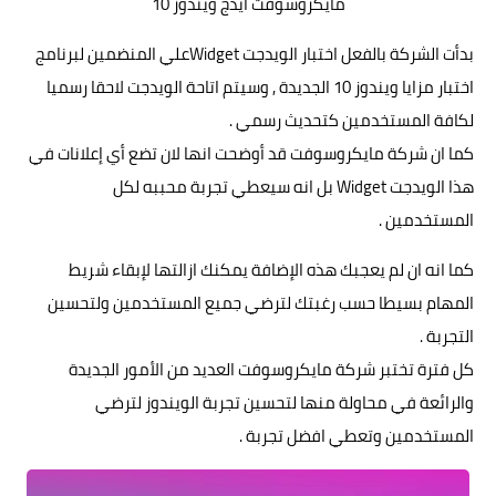
مايكروسوفت ايدج ويندوز 10
بدأت الشركة بالفعل اختبار الويدجت Widgetعلي المنضمين لبرنامج
اختبار مزايا ويندوز 10 الجديدة , وسيتم اتاحة الويدجت لاحقا رسميا
لكافة المستخدمين كتحديث رسمي .
كما ان شركة مايكروسوفت قد أوضحت انها لان تضع أي إعلانات في
هذا الويدجت Widget بل انه سيعطي تجربة محببه لكل
المستخدمين .
كما انه ان لم يعجبك هذه الإضافة يمكنك ازالتها لإبقاء شريط
المهام بسيطا حسب رغبتك لترضي جميع المستخدمين ولتحسين
التجربة .
كل فترة تختبر شركة مايكروسوفت العديد من الأمور الجديدة
والرائعة في محاولة منها لتحسين تجربة الويندوز لترضي
المستخدمين وتعطي افضل تجربة .