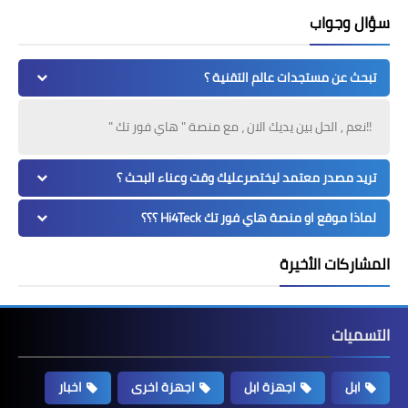
سؤال وجواب
تبحث عن مستجدات عالم التقنية ؟
!!نعم , الحل بين يديك الان ، مع منصة " هاي فور تك "
تريد مصدر معتمد ليختصرعليك وقت وعناء البحث ؟
لماذا موقع او منصة هاي فور تك Hi4Teck ؟؟؟
المشاركات الأخيرة
التسميات
ابل
اجهزة ابل
اجهزة اخرى
اخبار