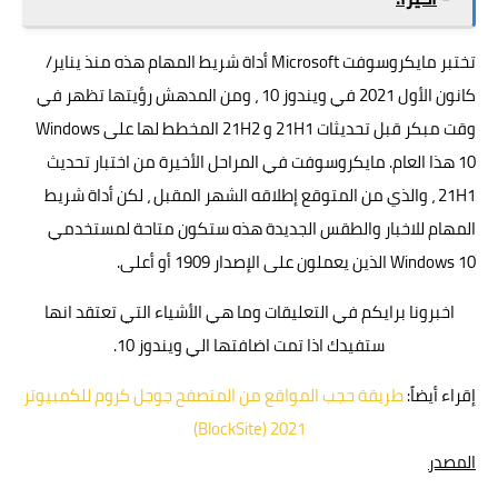
تختبر مايكروسوفت Microsoft أداة شريط المهام هذه منذ يناير/
كانون الأول 2021 في ويندوز 10 ، ومن المدهش رؤيتها تظهر في
وقت مبكر قبل تحديثات 21H1 و 21H2 المخطط لها على Windows
10 هذا العام. مايكروسوفت في المراحل الأخيرة من اختبار تحديث
21H1 ، والذي من المتوقع إطلاقه الشهر المقبل ، لكن أداة شريط
المهام للاخبار والطقس الجديدة هذه ستكون متاحة لمستخدمي
Windows 10 الذين يعملون على الإصدار 1909 أو أعلى.
اخبرونا برايكم في التعليقات وما هي الأشياء التي تعتقد انها
ستفيدك اذا تمت اضافتها الي ويندوز 10.
إقراء أيضاً:
طريقة حجب المواقع من المتصفح جوجل كروم للكمبيوتر
2021 (BlockSite)
المصدر