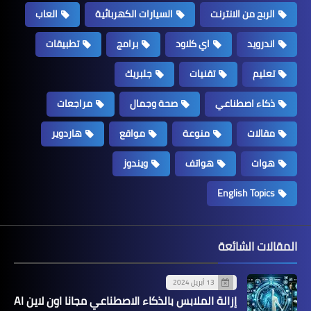
الربح من الانترنت
السيارات الكهربائية
العاب
اندرويد
اي كلاود
برامج
تطبيقات
تعليم
تقنيات
جلبريك
ذكاء اصطناعي
صحة وجمال
مراجعات
مقالات
منوعة
مواقع
هاردوير
هوات
هواتف
ويندوز
English Topics
المقالات الشائعة
13 أبريل 2024
إزالة الملابس بالذكاء الاصطناعي مجانا اون لاين AI