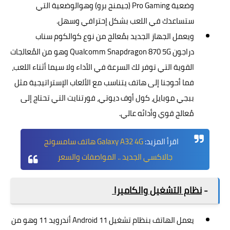
وضعية Pro Gaming (جيمنج برو) وهوالوضعية التي
ستساعدك في اللعب بشكل إحترافي وسهل.
ويعمل الجهاز الجديد بمُعالج من نوع كوالكوم سناب
دراجون Qualcomm Snapdragon 870 5G وهو من المُعالجات
القوية التي توفر لك السرعة في الأداء ولا سيما أثناء اللعب،
فما أحوجنا إلى هاتف يتناسب مع الألعاب الإستراتيجية مثل
ببجي موبايل، كول أوف ديوتي، فورتنايت التي تحتاج إلى
مُعالج قوي وأدائه عالي.
اقرأ المزيد:
Galaxy A32 4G هاتف سامسونج
جالاكسي الجديد .. المواصفات والسعر
-
نظام التشغيل والكاميرا
يعمل الهاتف بنظام تشغيل Android 11 أندرويد 11 وهو من