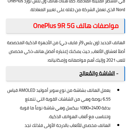
في الأسطر القليلة القادمة. كما هناك
هاتف ون بلس نورد OnePlus
Nord
الذي تعمل الشركة من خلاله على تغيير المعادلة.
مواصفات هاتف OnePlus 9R 5G
الهاتف الجديد (ون بلس 9آر فايف جي) من الأجهزة الذكية المخصصة
أصلاً لعشاق الألعاب، حيث يمكنك إعتباره أفضل هاتف ذكي مخصص
للعب 2021 وإليك أهم مواصفاته وإمكانياته:
-
الشاشة والمُعالج
يعمل الهاتف بشاشة من نوع سوبر أموليد AMOLED قياس
6.55 بوصة وهي من الشاشات القوية التي تتمتع
بدقة 2400×1080 بيكسل وهي شاشة نوعاً ما قوية
وتتناسب مع ألعاب الهواتف الذكية.
الهاتف مخصص للألعاب بالدرجة الأولى فلذلك تجد