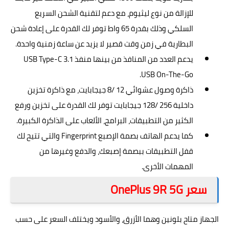
للإزالة من نوع ليثيوم، مع دعم لتقنية الشحن السريع
السلكي وذلك بقدرة 65 واط توفر لك القدرة على إعادة شحن
البطارية في زمن وقت قصير لا يزيد عن ساعة زمنية واحدة.
يدعم العدد من المنافذ من بينها منفذ USB Type-C 3.1
USB On-The-Go.
ذاكرة وصول عشوائي 12 /8 جيجابايت، مع ذاكرة تخزين
داخلية 256 /128 جيجابايت توفر لك القدرة على تخزين ورفع
الكثير من التطبيقات، البرامج، الألعاب على الذاكرة الكبيرة.
كما يدعم الهاتف بصمة الإصبع Fingerprint والتي تتيح لك
قفل التطبيقات ببصمة إصبعك، والدفع وغيرها من
المهمات الأخرى.
سعر OnePlus 9R 5G
الجهاز متاح بلونين وهما الأزرق، والأسود ويختلف
السعر
على حسب