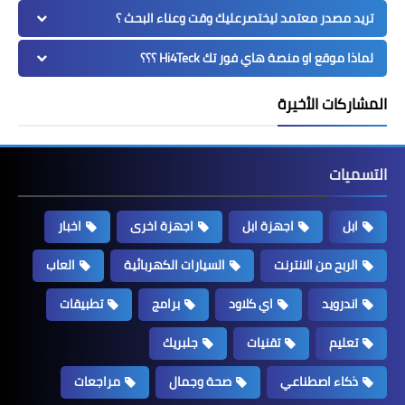
تريد مصدر معتمد ليختصرعليك وقت وعناء البحث ؟
لماذا موقع او منصة هاي فور تك Hi4Teck ؟؟؟
المشاركات الأخيرة
التسميات
ابل
اجهزة ابل
اجهزة اخرى
اخبار
الربح من الانترنت
السيارات الكهربائية
العاب
اندرويد
اي كلاود
برامج
تطبيقات
تعليم
تقنيات
جلبريك
ذكاء اصطناعي
صحة وجمال
مراجعات