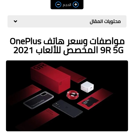
مراجعات
الحجم
العاب
محتويات المقال
صحة وجمال
مواصفات وسعر هاتف OnePlus
الربح من الانترنت
9R 5G المخصص للألعاب 2021
ذكاء اصطناعي