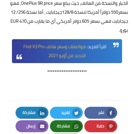
الخيار والنسخة من الهاتف، حيث يبلغ سعر OnePlus 9R price، فهو
بسعر550 دولاراً أمريكا لنسخة 128/8جيجابايت ، أما نسخة 256/ 12
جيجابايت فهي بسعر 605 دولار أمريكي أي ما يقارب من 470 EUR
يورو.
اقرأ المزيد:
مواصفات وسعر هاتف Find X3 Pro
الجديد من أوبو 2021
**********************
نشر
تغريد
مشاركة
LinkedIn
Twitter
Facebook
حفظ
مشاركة
إرسال
Email
Whatsapp
Pinterest