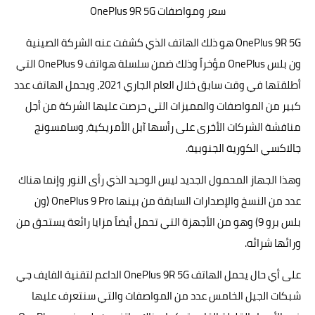
سعر ومواصفات OnePlus 9R 5G
OnePlus 9R 5G هو ذلك الهاتف الذي كشفت عنه الشركة الصينية
ون بلس
OnePlus مؤخراً وذلك ضمن سلسلة هواتف OnePlus 9 التي
أطلقتها في وقت سابق خلال العام الجاري 2021، ويحمل الهاتف عدد
كبير من المواصفات والمميزات التي حرصت عليها الشركة من أجل
منافشة الشركات الأخرى على رأسها آبل الأمريكية، وسامسونج
جالاكسي الكورية الجنوبية.
وهذا الجهاز المحمول الجديد ليس الوحيد الذي رأى النور وإنما هناك
عدد من النسخ والإصدارات السابقة من بينها OnePlus 9 Pro (ون
بلس برو 9) وهو من الأجهزة التي تحمل أيضاً مزايا رائعة يستحق من
ورائها شرائه.
على أي حال يحمل الهاتف OnePlus 9R 5G الداعم لتقنية الفايف جي
شبكات الجيل الخامس عدد من المواصفات والتي سنتعرف عليها