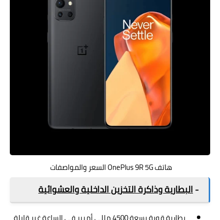
هاتف OnePlus 9R 5G السعر والمواصفات
-
البطارية وذاكرة التخزين الداخلية والعشوائية
بطارية قوية بسعة 4500 مللي أمبير في الساعة غير قابلة