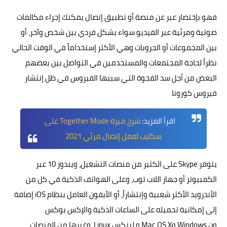
فهو بإختصار عبر عن منصة أو تطبيق إتصال يمكنك إجراء مكالمات
صوتية ومرئية عبر الفيديو سواء بشكل فردي بين شخص وآخر، أو
بين المجموعات أو الجروبات وهي الأكثر إستخداماً في الوقت الحالي
نظراً لحاجة المجتمعات والمستخدمين في التواصل بين بعضهم
البعض من أجل سد الفجوة التي سببها الفيروس في ظل إنتشار
فيروس كورونا
اقرأ المزيد:
شرح ميزة Together Mode على
سكايب لعمل إتصال مرئي 2021
يتوفر Skype على الكثير من منصات التشغيل، ويندوز 10 عبر
الكمبيوتر أو جهاز اللاب توب، وعلى الهواتف الذكية في كل من
الأندرويد الأكثر شعبية وإنتشاراً، أو الأيفون العامل بنظام iOS إضافة
إلى إمكانية تحميله على الساعات الذكية والإكس بوكس
ون Windows وMac OS X و لينكس Linux وغيرها من المنصات