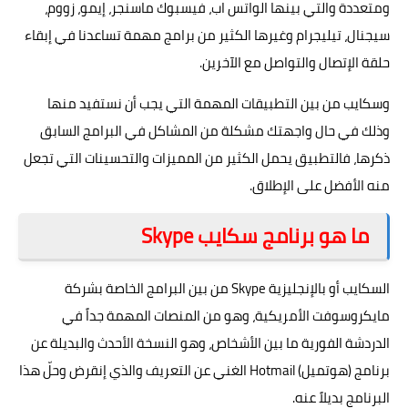
ومتعددة والتي بينها الواتس اب، فيسبوك ماسنجر، إيمو، زووم،
سيجنال، تيليجرام وغيرها الكثير من برامج مهمة تساعدنا في إبقاء
حلقة الإتصال والتواصل مع الآخرين.
وسكايب من بين
التطبيقات
المهمة التي يجب أن نستفيد منها
وذلك في حال واجهتك مشكلة من المشاكل في البرامج السابق
ذكرها، فالتطبيق يحمل الكثير من المميزات والتحسينات التي تجعل
منه الأفضل على الإطلاق.
ما هو برنامج سكايب Skype
السكايب أو بالإنجليزية Skype من بين البرامج الخاصة بشركة
مايكروسوفت الأمريكية، وهو من المنصات المهمة جداً في
الدردشة الفورية ما بين الأشخاص، وهو النسخة الأحدث والبديلة عن
برنامج (هوتميل) Hotmail الغني عن التعريف والذي إنقرض وحلّ هذا
البرنامج بديلاً عنه.