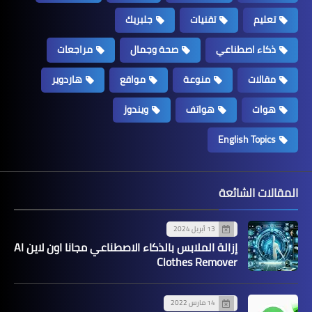
تعليم
تقنيات
جلبريك
ذكاء اصطناعي
صحة وجمال
مراجعات
مقالات
منوعة
مواقع
هاردوير
هوات
هواتف
ويندوز
English Topics
المقالات الشائعة
13 أبريل 2024
إزالة الملابس بالذكاء الاصطناعي مجانا اون لاين AI
Clothes Remover
14 مارس 2022