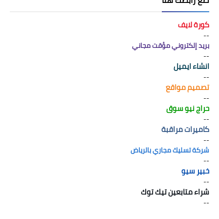
َضع رابطك هنا
كورة لايف
--
بريد إلكتروني مؤقت مجاني
--
انشاء ايميل
--
تصميم مواقع
--
حراج نيو سوق
--
كاميرات مراقبة
--
شركة تسليك مجاري بالرياض
--
خبير سيو
--
شراء متابعين تيك توك
--