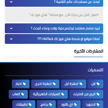
تبحث عن مستجدات عالم التقنية ؟
!!نعم , الحل بين يديك الان ، مع منصة " هاي فور تك "
تريد مصدر معتمد ليختصرعليك وقت وعناء البحث ؟
لماذا موقع او منصة هاي فور تك Hi4Teck ؟؟؟
المشاركات الأخيرة
التسميات
ابل
اجهزة ابل
اجهزة اخرى
اخبار
الربح من الانترنت
السيارات الكهربائية
العاب
اندرويد
اي كلاود
برامج
تطبيقات