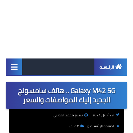
الرئيسية
اخبار
Galaxy M42 5G .. هاتف سامسونج
ابل
الجديد إليك المواصفات والسعر
اندرويد
29 أبريل 2021
نسيم محمد العديني
ويندوز
الصفحة الرئيسية
هواتف