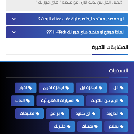
!!نعم , الحل بين يديك الان ، مع منصة " هاي فور تك "
تريد مصدر معتمد ليختصرعليك وقت وعناء البحث ؟
لماذا موقع او منصة هاي فور تك Hi4Teck ؟؟؟
المشاركات الأخيرة
التسميات
ابل
اجهزة ابل
اجهزة اخرى
اخبار
الربح من الانترنت
السيارات الكهربائية
العاب
اندرويد
اي كلاود
برامج
تطبيقات
تعليم
تقنيات
جلبريك