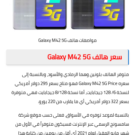
مواصفات هاتف Galaxy M42 5G
سعر هاتف Galaxy M42 5G
متوفر
الهاتف
بلونين وهما الرمادي والأسود، وبالنسبة إلى
سعره Galaxy M42 5G Price فهو متاح بسعر 295 دولار أمريكي
لنسخة 6/ 128 جيجابايت، أما نسخة 8/128 جيجابايت فهي متوفرة
بسعر 322 دولار أمريكي أي ما يقارب من 220 يورو.
بالنسبة لموعد توفره في الأسواق، فعلى حسب موقع شركة
سامسونج الرسمي عبر الإنترنت فسيكون متوفراً في الأول من
شهر مايو المقبل لعام 2021 أي أقل من يومين من كتابة هذا