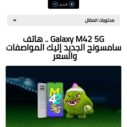
مراجعات
الحجم
العاب
محتويات المقال
صحة وجمال
Galaxy M42 5G .. هاتف
الربح من الانترنت
سامسونج الجديد إليك المواصفات
ذكاء اصطناعي
والسعر