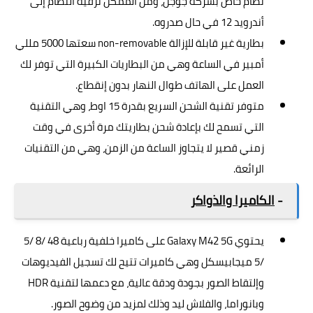
نظام خاص بشركة جوجل، ومن الممكن ترقية النظام إلى
أندرويد 12 في حال صدروه.
بطارية غير قابلة للإزالة non-removable سعتها 5000 مللي
أمبير في الساعة وهي من البطاريات الكبيرة التي توفر لك
العمل على الهاتف طوال النهار بدون إنقطاع.
متوفر تقنية الشحن السريع بقدرة 15 اوط، وهي التقنية
التي تسمح لك بإعادة شحن بطاريتك مرة أخرى في وقت
زمني قصير لا يتجاوز الساعة من الزمن، وهي من التقنيات
الرائعة.
-
الكاميرا والذواكر
يحتوي Galaxy M42 5G على كاميرا خلفية رباعية 48 /8 /5
/5 ميجابيسكل وهي كاميرات تتيح لك تسجيل الفيديوهات
وإلتقاط الصور بجودة ودقة عالية، مع دعمها لتقنية HDR
وبانوراما، والفلاش ليد وذلك لمزيد من وضوح الصور.