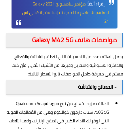
إقراء أيضاُ:
مؤتمر سامسونج 2021 Galaxy
Unpacked واهم ما اعلم عنه | سلسة جلاكسي اس
21
مواصفات هاتف Galaxy M42 5G
يحمل الهاتف عدد من التحسينات التي تتعلق بالشاشة والمُعالج،
والذاكرة العشوائية والتخزين وغيرها من الأشياء الأخرى، فأن كنت
مهتم في معرفة كامل المواصفات تابع الأسطر التالية:
-
المعالج والشاشة
الهاتف مزود بمُعالج من نوع Qualcomm Snapdragon
750G 5G سناب دارجون كوالكوم وهي من المُعالجات القوية
التي توفر لك الأداء الكبير في تصفح الإنترنت ولعب الألعاب