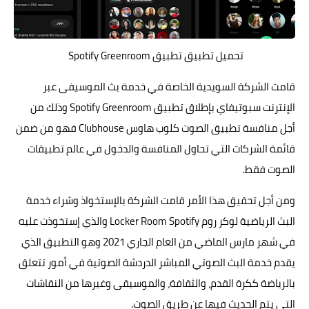
تحميل تطبيق تطبيق Spotify Greenroom
قامت الشركة السويدية الخاصة في خدمة بث الموسيفى عبر
الإنترنت سبوتيفاي بإطلاق تطبيق Spotify Greenroom وذلك من
أجل منافسة تطبيق الصوت كلوب هاوس Clubhouse فهو من ضمن
قائمة الشركات التي تحاول المنافسة والدخول في عالم
تطبيقات
الصوت فقط.
ومن أجل تحقيق هذا الأمر قامت الشركة بالإستخواذ وشراء خدمة
البث الرياضية لوكر روم Locker Room Spotify والذي إستخوذت عليه
في شهر مارس الماضي من العام الجاري 2021 وهو التطبيق الذي
يقدم خدمة البث الصوتي المباشر الدردشة الصوتية في أمور تتعلق
بالرياضة ككرة القدم، والثقافة، والموسيقى وغيرها من النقاشات
التي يتم الحديث فيها عن طريق الصوت.