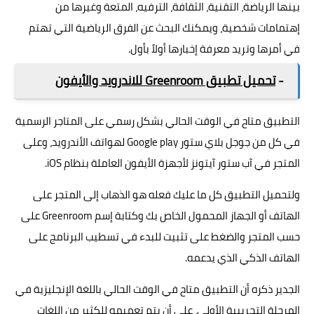
بينها الرياضة، التقنية، الثقافة، الترفيه، المتعة وغيرها من
إهتمامات شخصية، ويمكنك البحث عن الفرق الرياضية التي تهتم
في أمرها وتريد معرفة إخبارها أولاً بأول.
-
تحميل تطبيق Greenroom للاندرويد والأيفون
التطبيق متاح في الوقت الحالي بشكل رسمي على المتاجر الرسمية
في كل من جوجل بلاي ستور Google play لهواتف الأندرويد، وعلى
المتجر في آب ستور آيتونز لأجهزة الأيفون العاملة بنظام iOS.
ولتحميل التطبيق كل ما عليك فعله هو الذهاب إلى المتجر على
الهاتف أو الجهاز المحمول الخاص بك وكتابة إسم Greenroom على
حسب المتجر والضغط على تثبيت للبدء في تسطيب البرنامج على
الهاتف الذكي الذي يدعمه.
الجدير ذكره أن التطبيق متاح في الوقت الحالي باللغة الإنجليزية في
المرحلة التجريبية الأولى، على أن يتم تعميمه للكثير من اللغات