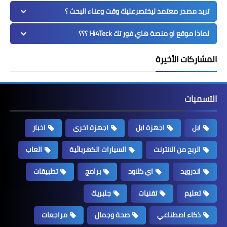
تريد مصدر معتمد ليختصرعليك وقت وعناء البحث ؟
لماذا موقع او منصة هاي فور تك Hi4Teck ؟؟؟
المشاركات الأخيرة
التسميات
ابل
اجهزة ابل
اجهزة اخرى
اخبار
الربح من الانترنت
السيارات الكهربائية
العاب
اندرويد
اي كلاود
برامج
تطبيقات
تعليم
تقنيات
جلبريك
ذكاء اصطناعي
صحة وجمال
مراجعات