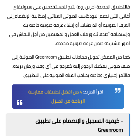
فالتطبيق الجديدة (جرين روم) يتيح للمستخدمين على سبوتيفاي
أغاني التي تدعم البودكاست الصوتي الغنائي، إمكانية الإنضمام إلى
الغرف الصوتية أو الدردشات، أو إنشاء غرفة صوتية خاصة بك
وإستضافة أصدقائك وزملاء العمل والمهتمين من أجل النقاش في
أمور مشتركة ضمن غرفة صوتية محددة.
كما من الممكن تحويل محادثات تطبيق Greenroom الصوتية إلى
ملف صوتي يمكنك الرجوع إليه كمرجع في أي وقت وزمان تريده،
فالأمر إختياري وخاصة بصاحب القناة الصوتية على التطبيق.
اقرأ المزيد:
4 من افضل تطبيقات ممارسة
الرياضة من المنزل
-
كيفية التسجيل والإنضمام على تطبيق
Greenroom