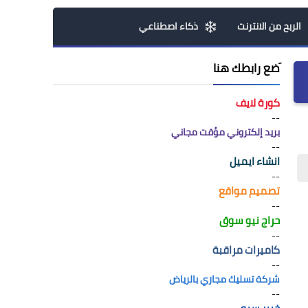
الربح من الانترنت
ذكاء اصطناعي
َضع رابطك هنا
كورة لايف
--
بريد إلكتروني مؤقت مجاني
--
انشاء ايميل
--
تصميم مواقع
--
حراج نيو سوق
--
كاميرات مراقبة
--
شركة تسليك مجاري بالرياض
--