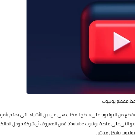
ظ مقطع يوتيوب
طع من اليوتيوب على سطح المكتب هي من بين الأشياء التي يهتم بأمره
الكثير من المستخدمين الراغبين في تنزيل وحفظ مقاطع الفيديو التي على منصة يوتيوب Youtube، فمن المعروف أن شركة جوجل الما
يوتيوب بشكل مباشر.