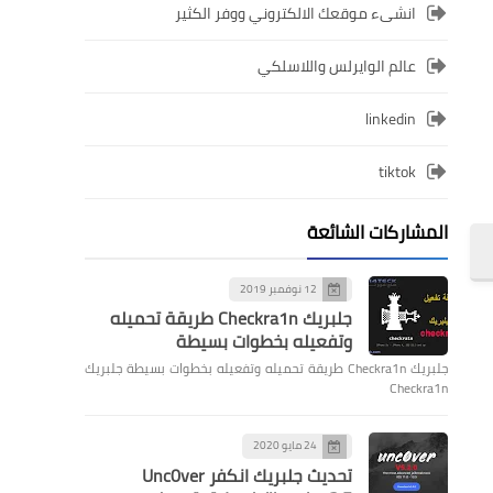
انشىء موقعك الالكتروني ووفر الكثير
عالم الوايرلس واللاسلكي
linkedin
tiktok
المشاركات الشائعة
12 نوفمبر 2019
جلبريك Checkra1n طريقة تحميله
وتفعيله بخطوات بسيطة
جلبريك Checkra1n طريقة تحميله وتفعيله بخطوات بسيطة جلبريك
Checkra1n
24 مايو 2020
تحديث جلبريك انكفر Unc0ver