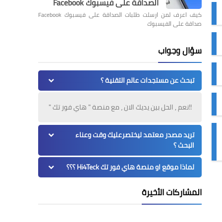
الصداقة على فيسبوك Facebook
كيف اعرف لمن ارسلت طلبات الصداقة على فيسبوك Facebook
صداقة على الفيسبوك
سؤال وجواب
تبحث عن مستجدات عالم التقنية ؟
!!نعم , الحل بين يديك الان ، مع منصة " هاي فور تك "
تريد مصدر معتمد ليختصرعليك وقت وعناء
البحث ؟
لماذا موقع او منصة هاي فور تك Hi4Teck ؟؟؟
المشاركات الأخيرة