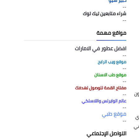
خبير سيو
--
شراء متابعين تيك توك
--
مواقع مهمة
افضل عطور في الامارات
--
موقع ويب الرابح
--
موقع طب الاسنان
--
مفتاح القمة للوصول لهدفك
سيكون
--
عالم الوايرلس واللاسلكي
--
موقع طبي
ي
--
في
التواصل الإجتماعي