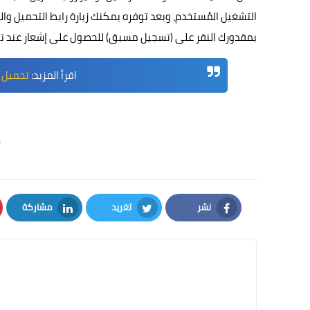
التشغيل المُستخدم، وبعد توفره يمكنك زيارة رابط التحميل وال
بمقدورك النقر على (تسجيل مسبق) للحصول على إشعار عند توف
اقرأ المزيد:
تحميل لعبة Fortnite للاند
*
نشر
تغريد
مشاركة
LinkedIn
Twitter
Facebook