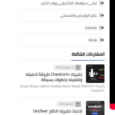
انشىء موقعك الالكتروني ووفر الكثير
عالم الوايرلس واللاسلكي
linkedin
tiktok
المشاركات الشائعة
12 نوفمبر 2019
جلبريك Checkra1n طريقة تحميله
وتفعيله بخطوات بسيطة
جلبريك Checkra1n طريقة تحميله وتفعيله بخطوات بسيطة جلبريك
Checkra1n
24 مايو 2020
تحديث جلبريك انكفر Unc0ver