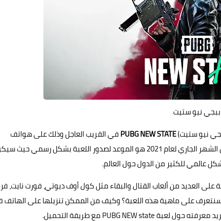
ببجي نيو ستيت
PUBG NEW STATE
في القريب العاجل وذلك على هواتف
آندرويد Android وآيفون iPhone، فقد حددت يوم 11 نوفمبر من الشهر الجاري لعام 2021 هو الموعد لصدور اللعبة بشكل رسمي حيث 
كل عالمي للكثير من الدول حول العالم.
ة على العديد من
ألعاب
القتال والبقاء مثل كول أوف ديوتي، فورت نايت، فر
وم سنتعرف على ماهية هذه اللعبة؟ وكيف من الممكن تنزيلها على الهاتف 
ته حول لعبة PUBG NEW state مع طريقة التحميل
.