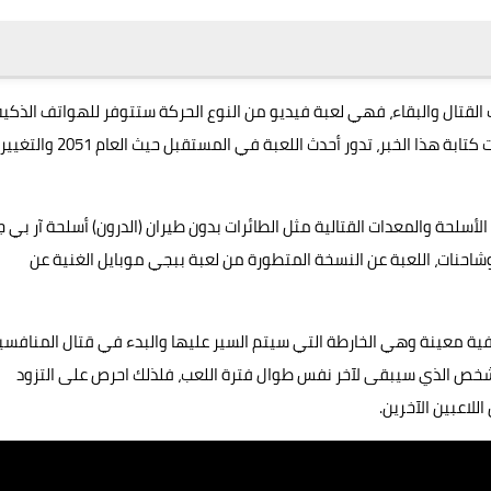
PUBG: New Sta هي من ألعاب القتال والبقاء، فهي لعبة فيديو من النوع الحركة ستتوفر للهواتف الذكي
قريباً جداً في تاريخ 11 نوفمبر 2021 أي أقل من اسبوع من وقت كتابة هذا الخبر، تدور أحدث اللعبة في المستقبل حيث العام 2051 والتغيير
أسلحة والمعدات القتالية مثل الطائرات بدون طيران (الدرون) أسلحة آر بي 
، وشاحنات، اللعبة عن النسخة المتطورة من لعبة ببجي موبايل الغنية عن
ضمن منطقة جغرافية معينة وهي الخارطة التي سيتم السير عليها والبدء في قتال المنافس
لشخص الذي سيبقى لآخر نفس طوال فترة اللعب، فلذلك احرص على التزود
لاعبين الآخرين.