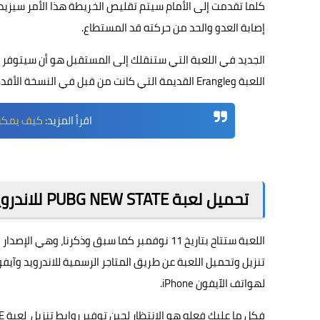
كلما تقدمت إلى الأمام سيتم تقليص الخريطة هذا الأمر سيزيد م
إصابة العدو والحد من حركته قد المستطاع.
اللعبة وErangle القديمة التي كانت من قبل في النسخة الأقدم على ببجي موبايل PUBG.
اقرأ المزيد:
كيف يمكن ان تل
تحميل لعبة PUBG NEW STATE للاندرويد وآيفون
اللعبة ستتاح بتاريخ 11 نوفمبر كما سبق وذكرنا
لهواتف الآيفون iPhone.