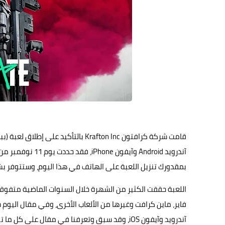
قامت شركة كرافتون Krafton Inc بالتأكيد على إطلاق لعبة (ببجي نيو ستيت)
بمقدورك تنزيل اللعبة على الهاتف في هذا اليوم، وستتوفر بش
اللعبة حققت الكثير من الشهرة خلال السنوات الماضية متفوق
فاير، ماين كرافت وغيرها من الألعاب الأخرى، وفي مقال الي
آندرويد وآيفون iOS، وقد سبق وتعرفنا في مقال على
كل ما تريد معرف