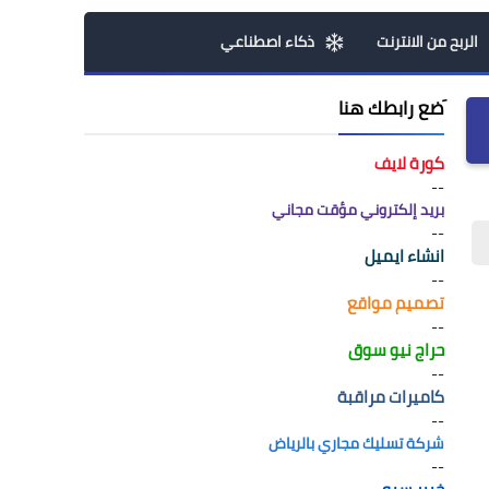
الربح من الانترنت
ذكاء اصطناعي
َضع رابطك هنا
كورة لايف
--
بريد إلكتروني مؤقت مجاني
--
انشاء ايميل
--
تصميم مواقع
--
حراج نيو سوق
--
كاميرات مراقبة
--
شركة تسليك مجاري بالرياض
--