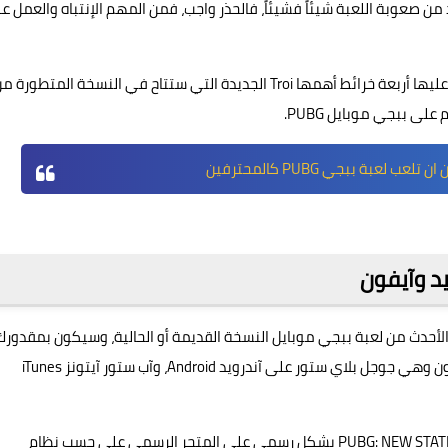
ن صعوبة اللعبة شيئاً فشيئاً، فالحذر واجب، فمن المهم الإنتباه والعمل ع
الجديد في اللعبة التي ستنقلك إلى المستقبل هو أن سيتوفر عليها أربعة خرائط أهمها Troi الجديدة التي ستتاح في النسخة المتطورة
عب لعبة ببجي PUBG كالمحترفين
، وهي الإصدار الأحدث من لعبة ببجي موبايل النسخة القديمة أو الحالية، وسيكون بمقدورك
تنزيل وتحميل اللعبة عن طريق المتاجر الرسمية للاندرويد وآيفون وهي جوجل بلاي ستور على آندرويد Android، وآب ستور آيتونز iTunes
فكل ما عليك فعله هو الانتظار لحين توفير روابط تنزيل لعبة PUBG: NEW STATE بشكل رسمي على المتجر الرسمي على حسب نظام