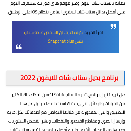
نهاية بالسناب شات اليوم، وعبر موقع هاي فور تك سنتعرف اليوم
على أفضل بدائل سناب شات للايفون العامل بنظام iOS على الإطلاق.
اقرأ المزيد:
كيف اعرف ان الشخص عنده سناب
بلس Snapchat plus
برنامج بديل سناب شات للايفون 2022
هل تريد تنزيل برنامج شبيه السناب شات؟ لحُسن الحظ هناك الكثير
من الخيارات والبدائل التي يمكنك استخدامها كبديل عن هذا
التطبيق والتي بمقدورك من خلالها التواصل مع أصدقائك بكل حرية
وإرسال الصور، ومقاطع الفيديو، واللقطات، ونشر القصص الستوريات
وغيرها من المهام الأخرى، وإليك أفضل برامج بديلة عن سناب شات: