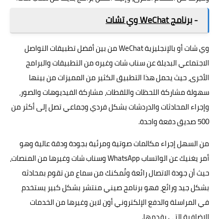
-
برنامج WeChat‏ وي تشات
وي شات أو بالإنجليزية WeChat‏ من بين أفضل تطبيقات التواصل
الاجتماعي البديلة عن سناب شات وغيره من التطبيقات والبرامج
الأخرى، حيث يحمل هذا التطبيق الكثير من المميزات من بينها
سهولة مشاركة اللحظات واللقطات، مشاركة الفيديوهات والصور،
وإجراء المحادثات والدردشات بشكل فردي وجماعي تصل إلى أكثر من
500 صديق دفعة واحدة.
من السهل إجراء مكالمات صوتية ومرئية بجودة ودقة عالية وهو
أمر يغنيك عن الواتساب WhatsApp وسناب شات وغيرها من المنصات،
حيث أن جودة الاتصال رائعة وتُمكنك من سماع من تقوم بمحادثه
بشكل جيد ورائع، فهو برنامج صيني منتشر بشكل كبير يستخدم
في المراسلة والدفع الإلكتروني أون لاين وغيرها من الخدمات
الإضافية التي يقدمها.