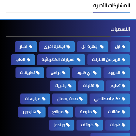
المشاركات الأخيرة
التسميات
ابل
اجهزة ابل
اجهزة اخرى
اخبار
الربح من الانترنت
السيارات الكهربائية
العاب
اندرويد
اي كلاود
برامج
تطبيقات
تعليم
تقنيات
جلبريك
ذكاء اصطناعي
صحة وجمال
مراجعات
مقالات
منوعة
مواقع
هاردوير
هوات
هواتف
ويندوز