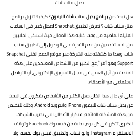
بديل سناب شات
هل تبحث عن
برنامج بديل سناب شات للايفون
؟ كيفية تنزيل برنامج
مثل
سناب شات
؟ تعرض تطبيق Snapchat لعطل كبير في الساعات
القليلة الماضية من وقت كتابة هذا المقال، حيث اشتكى الملايين
من المستخدمين من عدم القدرة على الوصول إلى تطبيق سناب
شات، وهذا ما كشفته عنه الشركة عبر موقع الدعم الفني
Snapchat
Support
وهو أمر أزعج الكثير من الأشخاص المعتمدين على هذه
المنصة من أجل العمل في مجال التسويق الإلكتروني، أو التواصل
الاجتماعي مع الأصدقاء.
على أي حال، هذا الخلل جعل الكثير من الأشخاص يفكرون في البحث
عن بديل سناب شات للايفون iPhone وآندرويد Android، وذلك للتخلص
من هذه المشكلة القائمة، فتكرار الأعطال التي تصيب الشركات
الكبرى تتكرر في كل يوم، بداية من فيسبوك Facebook وتوقف
الانستقرام Instagram، والواتساب، وتطبيق فيس بوك نفسه، ولا