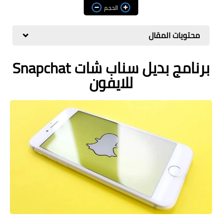
مراجعات
الحجم
العاب
محتويات المقال
صحة وجمال
برنامج بديل سناب شات Snapchat
الربح من الانترنت
للايفون
ذكاء اصطناعي