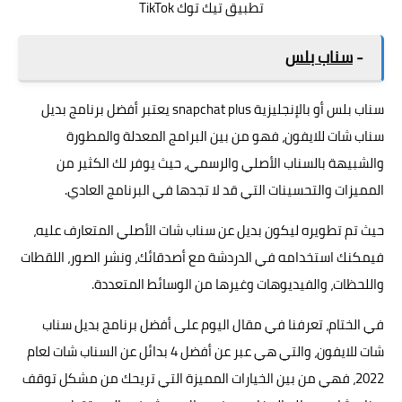
تطبيق تيك توك TikTok
-
سناب بلس
سناب بلس
أو بالإنجليزية snapchat plus يعتبر أفضل برنامج بديل
سناب شات للايفون، فهو من بين البرامج المعدلة والمطورة
والشبيهة بالسناب الأصلي والرسمي، حيث يوفر لك الكثير من
المميزات والتحسينات التي قد لا تجدها في البرنامج العادي.
حيث تم تطويره ليكون بديل عن سناب شات الأصلي المتعارف عليه،
فيمكنك استخدامه في الدردشة مع أصدقائك، ونشر الصور، اللقطات
واللحظات، والفيديوهات وغيرها من الوسائط المتعددة.
في الختام، تعرفنا في مقال اليوم على أفضل برنامج بديل سناب
شات للايفون، والتي هي عبر عن أفضل 4 بدائل عن السناب شات لعام
2022، فهي من بين الخيارات المميزة التي تريحك من مشكل توقف