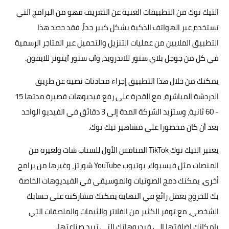
التيك توك من التطبيقات الغنية عن التعريف فهو من البرامج التي
تستخدم عبر الهواتف الذكية بشكل كبير جداً، فقد حصد هذا
التطبيق الملايين من عمليات التنزيل والتحميل عبر المتاجر الرسمية
في كل من جوجل بلاي ستور للاندرويد، وآب ستور آيتونز للايفون.
يمكنك من خلال هذا التطبيق إجراء محادثات نصية عن طريق
الدردشة المباشرة، مع القدرة على رفع فيديوهات قصيرة مدتها 15
- 60 ثانية، وستزيد الشركة المدة إلى 3 دقائق في الفيديو الواحد
بعد أن كان محصورا على مشاهير تيك توك.
يعتبر التيك توك TikTok المنافس الأول للسناب شات ولغيره من
المنصات مثل فيسبوك، يوتيوب YouTube شورتز، وغيرها من برامج
أخرى، يمكنك دمج الصوتيات والموسيقى في الفيديوهات الخاصة
بك للخروج بعمل رائع في النهاية يمكنك مشاركته على حسابك
الشخصي، مع توفر الكثير من الفلاتر والثيمات والملصقات التي
بإمكانك إضافتها إلى فيديوهاتك التي تريد صناعتها.