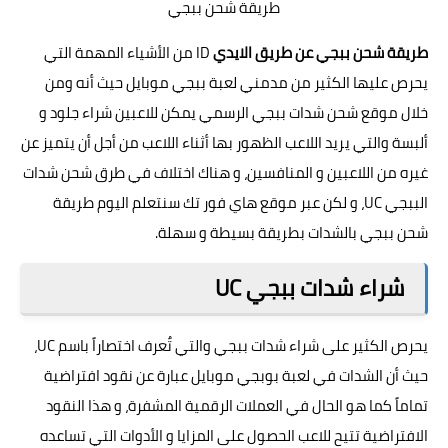
طريقة شحن ببجي
طريقة شحن ببجي عن طريق الايدي
ID من الأشياء المهمة التي
يحرص عليها الكثير من مدمني لعبة ببجي موبايل حيث أنه ومن
خلال موقع شحن شدات ببجي الرسمي يمكن للاعبين شراء جلود و
ألبسة والتي يريد اللاعب الظهور بها أثناء اللاعب من أجل أن يتميز عن
غيره من اللاعبين و المنافسين، و هناك اختلاف في طرق شحن شدات
الببجي UC، و لكن عبر موقع
هاي فور تك
سنتعلم اليوم طريقة
شحن ببجي بالشدات بطريقة بسيطة و سهلة.
شراء شدات ببجي UC
يحرص الكثير على شراء شدات ببجي والتي تٌعرف اختصاراً باسم UC،
حيث أن الشدات في لعبة بوبجي موبايل عبارة عن نقود افتراضية
تماماً كما هو الحال في العملات الرقمية المشفرة، و هذا النقود
الافتراضية تتيح للاعب الحصول على المزايا و الأدوات التي تساعده