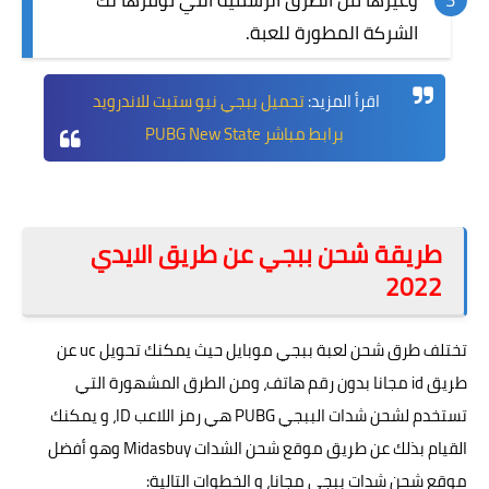
وغيرها من الطرق الرسمية التي توفرها لك
الشركة المطورة للعبة.
اقرأ المزيد:
تحميل ببجي نيو ستيت للاندرويد
برابط مباشر PUBG New State
طريقة شحن ببجي عن طريق الايدي
2022
تختلف طرق شحن لعبة ببجي موبايل حيث يمكنك تحويل uc عن
طريق id مجانا بدون رقم هاتف، ومن الطرق المشهورة التي
تستخدم لشحن شدات الببجي PUBG هي رمز اللاعب ID، و يمكنك
القيام بذلك عن طريق موقع شحن الشدات Midasbuy وهو أفضل
موقع شحن شدات ببجي مجانا، و الخطوات التالية: