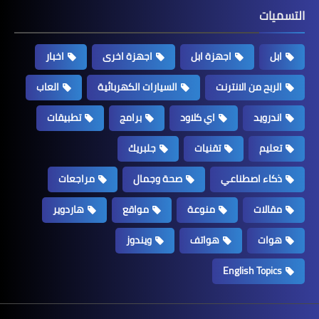
التسميات
ابل
اجهزة ابل
اجهزة اخرى
اخبار
الربح من الانترنت
السيارات الكهربائية
العاب
اندرويد
اي كلاود
برامج
تطبيقات
تعليم
تقنيات
جلبريك
ذكاء اصطناعي
صحة وجمال
مراجعات
مقالات
منوعة
مواقع
هاردوير
هوات
هواتف
ويندوز
English Topics