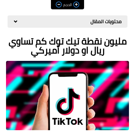
مراجعات
الحجم
العاب
محتويات المقال
صحة وجمال
مليون نقطة تيك توك كم تساوي
الربح من الانترنت
ريال او دولار أميركي
ذكاء اصطناعي