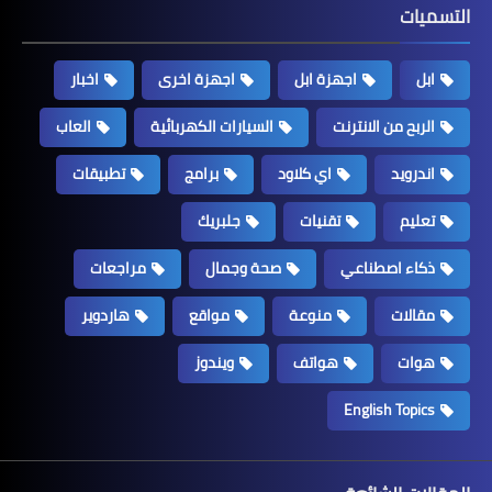
التسميات
ابل
اجهزة ابل
اجهزة اخرى
اخبار
الربح من الانترنت
السيارات الكهربائية
العاب
اندرويد
اي كلاود
برامج
تطبيقات
تعليم
تقنيات
جلبريك
ذكاء اصطناعي
صحة وجمال
مراجعات
مقالات
منوعة
مواقع
هاردوير
هوات
هواتف
ويندوز
English Topics