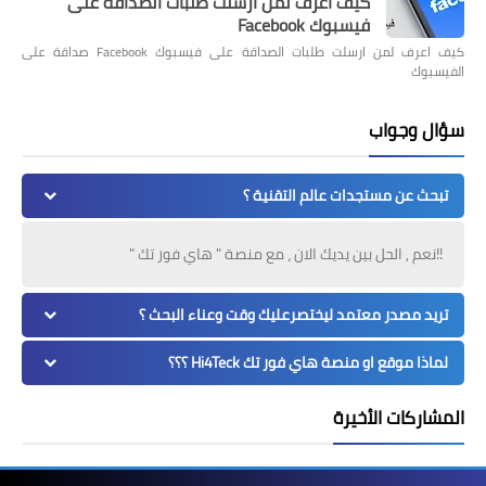
كيف اعرف لمن ارسلت طلبات الصداقة على
فيسبوك Facebook
كيف اعرف لمن ارسلت طلبات الصداقة على فيسبوك Facebook صداقة على
الفيسبوك
سؤال وجواب
تبحث عن مستجدات عالم التقنية ؟
!!نعم , الحل بين يديك الان ، مع منصة " هاي فور تك "
تريد مصدر معتمد ليختصرعليك وقت وعناء البحث ؟
لماذا موقع او منصة هاي فور تك Hi4Teck ؟؟؟
المشاركات الأخيرة