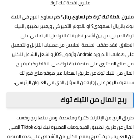
مليون نقطة تيك توك
مليون نقطة تيك توك كم تساوي ريال
؟ كم يساوي البرج في التيك
توك بالريال السعودي؟ او بالدولار الأميركي ويعتبر تطبيق
التيك
توك
الصيني من بين أشهر تطبيقات التواصل الاجتماعي على
الاطلاق، فقد حققت المنصة الملايين من عمليات التنزيل والتحميل
على هواتف الأندرويد Android وأيفون iOS، والشغل الشاغل للكثير
من صناع المحتوى على منصة تيك توك هي النقاط وكيفية ربح
المال من التيك توك عن طريق الهدايا، عبر موقع هاي فور تك
سنتعرف اليوم على إجابة عن السؤال الذي في العنوان الرئيسي.
ربح المال من التيك توك
طريق الربح من الإنترنت كثيرة ومتعددة، ومن بينها ربح وكسب
المال عن طريق تطبيق الفيديوهات القصيرة تيك توك Tiktok الغني
عن التعريف، حيث أصبح بمقدر الكثير من الأشخاص على هذه المنصة