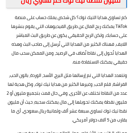
مليون نقطة تيك توك كم تساوي ريال
كم تساوي هدايا التيك توك؟ كل شخص يملك حساب على منصة
TikTok يمكنك ربح المال عن طريق الفيديوهات التي يقوم بنشرها
على حسابك، ولكن الربح الحقيقي يكون عن طريق البث المباشر
اللايف، فهناك الكثير من الهدايا التي تُرسل إلى صاحب البث وهذه
الهدايا تُحول إلى نقاط تُضاف في الرصيد، ومن الممكن سحب مال
حقيقي يمكنك الاستفادة منه.
وتتعدد الهدايا التي تم إرسالها مثل البرج، الأسد، الوردة، بالون الحب،
الفراشة، قلم الحب، وغيرها الكثير من هدايا تيك توك، وكل هدية لها
عدد من النقاط تختلف عن الأخرى، وفي حال قمت بتجميع مليون أو 2
مليون نقطة يمكنك تحويلها إلى مال يمكنك سحبه، حيث أن مليون
نقط تيك توك تساوي سبعة عشر ألف وثمانية ريال سعودي، أي ما
يقارب من 5 آلاف دولار أمريكي.