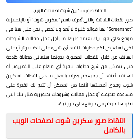
التقاط صور سكرين شوت لصفحات الويب
صور لقطات الشاشة والتي تُعرف باسم "سكرين شوت" أو بالإنجليزية
“Screenshot” لها فوائد كثيرة لا تُعد ولا تحصى. نحن حتى هنا في
موقع هاي فور تيك نعتمد عليها من أجل عمل مقالات الشروحات
لكي نستعرض لكم خطوات تنفيذ أي شيء على الكمبيوتر أو على
الهاتف من خلال اللقطات المصورة. بدونها ستعاني معاناة كادحة
حتى تتمكن من شرح خطوات تنفيذ أي مهام على الكمبيوتر أو
الهاتف. أعتقد أن جميعكم يعرف بالفعل ما هي لقطات السكرين
شوت ومدى أهميتها لأنها من الممكن أن تتيح لك القدرة على
مساعدة صديقك أو عمل مقالات وشروحات تصويرية مثل تلك التي
نطرحها عليكم في موقع هاي فور تيك.
التقاط صور سكرين شوت لصفحات الويب
بالكامل