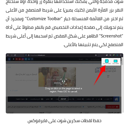
شوت مدمجة والتي يمكنك استخدامها بنقرة زر واحدة. أولاً ستحتاج
النقر بزر الفأرة الأيمن (كليك يمين) على شريط المتصفح من الأعلى
ثم اختر من القائمة المنسدلة خيار “Customize Toolbar” وبمجرد أن
يتم تحويلك إلى صفحة إعدادات التخصيص قم بالنقر مطولاً على أداة
“Screenshot” الظاهر على شكل المقص ثم اسحبها إلى أعلى شريط
المتصفح لكي يتم تثبيتها بالأعلى.
حفظ لقطات سكرين شوت على فايرفوكس