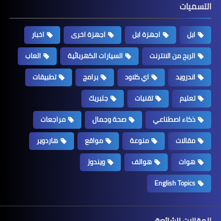
التسميات
ابل
اجهزة ابل
اجهزة اخرى
اخبار
الربح من الانترنت
السيارات الكهربائية
العاب
اندرويد
اي كلاود
برامج
تطبيقات
تعليم
تقنيات
جلبريك
ذكاء اصطناعي
صحة وجمال
مراجعات
مقالات
منوعة
مواقع
هاردوير
هوات
هواتف
ويندوز
English Topics
المقالات الشائعة