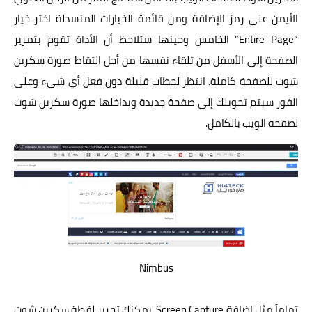
الأيمن على رمز الإضافة ومن قائمة الخيارات المنسدلة اختر خيار
“Entire Page” الخامس وحينها ستلاحظ أن الأداة تقوم بتمرير
الصفحة إلى الأسفل من تلقاء نفسها من أجل التقاط صورة سكرين
شوت للصفحة كاملة. انتظر لحظات قليلة دون فعل أي شيء وعلى
الفور سيتم تحويلك إلى صفحة جديدة وبداخلها صورة سكرين شوت
لصفحة الويب بالكامل.
Nimbus
تماماً مثل إضافة Screen Capture، يمكنك تحرير لقطة سكرين شوت