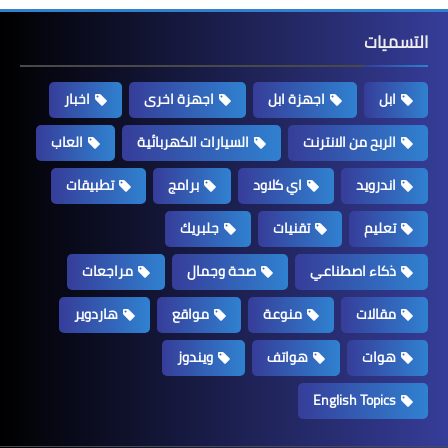
التسميات
ابل
اجهزة ابل
اجهزة اخرى
اخبار
الربح من الانترنت
السيارات الكهربائية
العاب
اندرويد
اي كلاود
برامج
تطبيقات
تعليم
تقنيات
جلبريك
ذكاء اصطناعي
صحة وجمال
مراجعات
مقالات
منوعة
مواقع
هاردوير
هوات
هواتف
ويندوز
English Topics