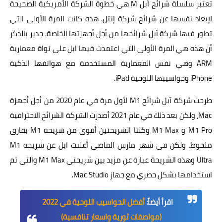
تعتبر سلسلة شرائح آبل M هي خطوة الشركة الأمريكية الصحيحة
لإبعاد نفسها عن شرائح شركة إنتل. هذه كانت المرة الأولى التي
تطور فيها شركة آبل شرائحها من أجل أجهزتها الخاصة. جدير بالذكر
أن هذه هي المرة الأولى التي اعتمدت فيها ابل على نواة معمارية
ARM وهي نفس المعمارية المستخدمة مع هواتفها الذكية
iPhone وحواسيبها اللوحية iPad.
طرحت شركة آبل شرائح M1 لأول مرة في عام 2020 من أجل أجهزة
Mac، ولكن بعد ذلك في عام 2021 أصدرت الشركة الشرائح الاحترافية
M1 Pro و M1 Max وكلتا الشريحتين أقوى من شريحة M1 بفارق
ملحوظ. ولكن في شهر مارس الماضي أعلنت ابل عن شريحة M1
Ultra وهذه الشريحة عبارة عن مزيد بين شريحتي M1 Max والتي تم
استخدامها بشكل حصري مع جهاز Mac Studio.
اقرأ أيضاً:
أفضل الحواسيب اللوحية في 2022
(مواصفات ثورية واسعار تنافسية)