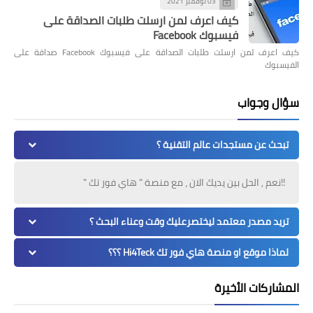
03 نوفمبر 2021
كيف اعرف لمن ارسلت طلبات الصداقة على
فيسبوك Facebook
كيف اعرف لمن ارسلت طلبات الصداقة على فيسبوك Facebook صداقة على
الفيسبوك
سؤال وجواب
تبحث عن مستجدات عالم التقنية ؟
!!نعم , الحل بين يديك الان ، مع منصة " هاي فور تك "
تريد مصدر معتمد ليختصرعليك وقت وعناء البحث ؟
لماذا موقع او منصة هاي فور تك Hi4Teck ؟؟؟
المشاركات الأخيرة