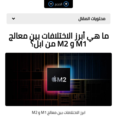
مراجعات
الحجم
العاب
محتويات المقال
صحة وجمال
ما هي أبرز الاختلافات بين معالج
الربح من الانترنت
M1 و M2 من ابل؟
ذكاء اصطناعي
ابرز الاختلافات بين معالج M1 و M2