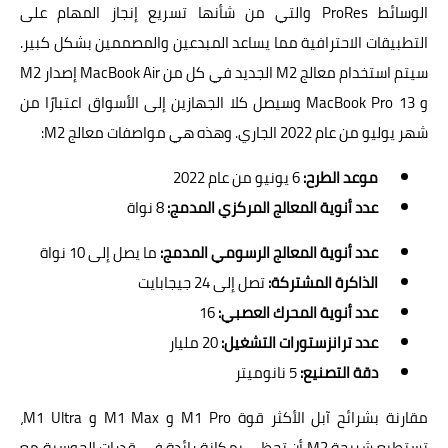
الوسائط ProRes والتي من شأنها تسريع إنجاز المهام على
التطبيقات الاحترافية مما يساعد المبدعين والمصممين بشكل كبير.
سيتم استخدام معالج M2 الجديد في كل من MacBook Air إصدار M2
و MacBook Pro 13 وسيصل كلا الجهازين إلى الأسواق اعتبارًا من
شهر يوليو من عام 2022 الجاري. وهذه هي مواصفات معالج M2:
موعد الطرح:
6 يونيو من عام 2022
عدد أنوية المعالج المركزي المدمج:
8 نواة
عدد أنوية المعالج الرسومي المدمج:
ما يصل إلى 10 نواة
الذاكرة المشتركة:
تصل إلى 24 جيجابايت
عدد أنوية المحرك العصبي:
16
عدد ترانزستورات التشغيل:
20 مليار
دقة التصنيع:
5 نانوميتر
مقارنة بشرائح آبل الأكثر قوة M1 Pro و M1 Max و M1 Ultra،
تستطيع شريحة M2 أن تحظى بمكانة رائدة في قدرات الحوسبة مع