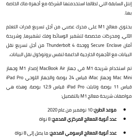
إنتل السابقة التي لطالما استخدمتها الشركة مع أجهزة ماك الخاصة
بها.
يحتوي معالج M1 على محرك عصبي من أجل تسريع قدرات التعلم
الآلي، ومحركات مخصصة لتشفير الوسائط وفك تشفيرها، وشريحة
أمان Secure Enclave ووحدة Thunderbolt 4 من أجل تسريع نقل
البيانات مع الأجهزة الخارجية الداعمة لنفس بروتوكول نقل البيانات.
تم استخدام شريحة M1 في جهاز MacBook Air إصدار M1 وجهاز
Mac Mini وجهاز iMac قياس 24 بوصة والجهاز اللوحي iPad Pro
قياس 11 بوصة وتابلت iPad Pro قياس 12.9 بوصة. وهذه هي
مواصفات شريحة معالج M1 بالتفصيل:
موعد الطرح:
10 نوفمبر من عام 2020
عدد أنوية المعالج المركزي المدمج:
8 نواة
عدد أنوية المعالج الرسومي المدمج:
ما يصل إلى 8 نواة