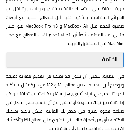
ميزة الحفاظ على استهلاك طاقة منخفض ودرجات حرارة اقل من
الشرائح الاحترافية. بالتأكيد اختيار آبل للمعالج الجديد مع أجهزة
صغيرة الحجم مثل MacBook Air و MacBook Pro 13 هو اختيار
مثالي. من المحتمل أيضاً أن يتم استخدام نفس المعالج مع جهاز
Mac Mini في المستقبل القريب.
الخاتمة
في النهاية، نتمنى أن نكون قد تمكنا من تقديم مقارنة دقيقة
وتوضيح أبرز الاختلافات بين معالج M1 و M2 من شركة آبل. بالتأكيد
نصيحتنا لكم هي شراء أقوى جهاز Mac يمكنك تحمل تكلفته. ولكن
إذا كانت ميزانيتك محدودة أو تخشى من أن يتسبب سعر الجهاز في
صناعة فجوة كبيرة في مدخراتك المالية، فبكل تأكيد يمكنك
الاكتفاء بأي من أجهزة ماك التي تحتوي على معالج M1 وتأكد أنك
لن تندم على قرارك هذا خلال أي وقت قريب.