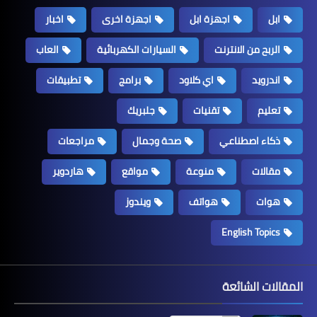
ابل
اجهزة ابل
اجهزة اخرى
اخبار
الربح من الانترنت
السيارات الكهربائية
العاب
اندرويد
اي كلاود
برامج
تطبيقات
تعليم
تقنيات
جلبريك
ذكاء اصطناعي
صحة وجمال
مراجعات
مقالات
منوعة
مواقع
هاردوير
هوات
هواتف
ويندوز
English Topics
المقالات الشائعة