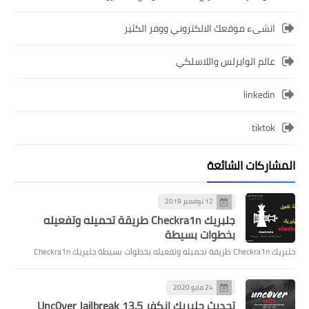
انشىء موقعك الالكتروني ووفر الكثير
عالم الوايرلس واللاسلكي
linkedin
tiktok
المشاركات الشائعة
12 نوفمبر 2019
جلبريك Checkra1n طريقة تحميله وتفعيله
بخطوات بسيطة
جلبريك Checkra1n طريقة تحميله وتفعيله بخطوات بسيطة جلبريك Checkra1n
24 مايو 2020
تحديث جلبريك انكفر Unc0ver Jailbreak 13.5