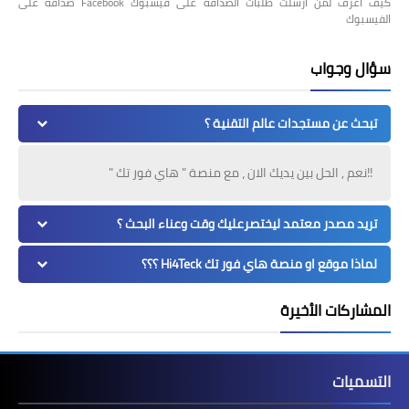
كيف اعرف لمن ارسلت طلبات الصداقة على فيسبوك Facebook صداقة على
الفيسبوك
سؤال وجواب
تبحث عن مستجدات عالم التقنية ؟
!!نعم , الحل بين يديك الان ، مع منصة " هاي فور تك "
تريد مصدر معتمد ليختصرعليك وقت وعناء البحث ؟
لماذا موقع او منصة هاي فور تك Hi4Teck ؟؟؟
المشاركات الأخيرة
التسميات