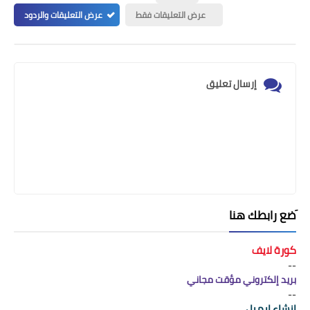
عرض التعليقات فقط
عرض التعليقات والردود
إرسال تعليق
َضع رابطك هنا
كورة لايف
--
بريد إلكتروني مؤقت مجاني
--
انشاء ايميل