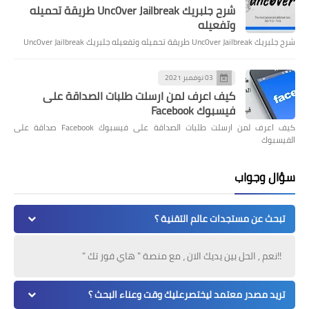
شرح جلبريك Unc0ver Jailbreak طريقة تحميله
وتفعيله
شرح جلبريك Unc0ver Jailbreak طريقة تحميله وتفعيله جلبريك Unc0ver Jailbreak
03 نوفمبر 2021
كيف اعرف لمن ارسلت طلبات الصداقة على
فيسبوك Facebook
كيف اعرف لمن ارسلت طلبات الصداقة على فيسبوك Facebook صداقة على
الفيسبوك
سؤال وجواب
تبحث عن مستجدات عالم التقنية ؟
!!نعم , الحل بين يديك الان ، مع منصة " هاي فور تك "
تريد مصدر معتمد ليختصرعليك وقت وعناء البحث ؟