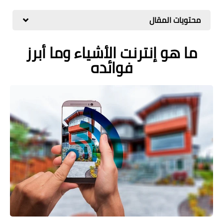
مراجعات
محتويات المقال
العاب
ما هو إنترنت الأشياء وما أبرز
صحة وجمال
فوائده
الربح من الانترنت
ذكاء اصطناعي