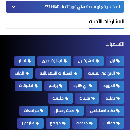
لماذا موقع او منصة هاي فور تك Hi4Teck ؟؟؟
المشاركات الأخيرة
التسميات
ابل
اجهزة ابل
اجهزة اخرى
اخبار
الربح من الانترنت
السيارات الكهربائية
العاب
اندرويد
اي كلاود
برامج
تطبيقات
تعليم
تقنيات
جلبريك
ذكاء اصطناعي
صحة وجمال
مراجعات
مقالات
منوعة
مواقع
هاردوير