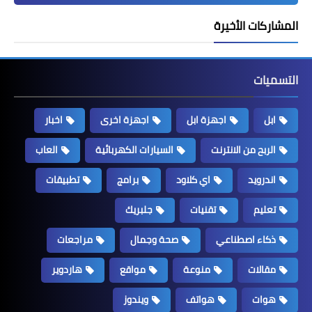
المشاركات الأخيرة
التسميات
ابل
اجهزة ابل
اجهزة اخرى
اخبار
الربح من الانترنت
السيارات الكهربائية
العاب
اندرويد
اي كلاود
برامج
تطبيقات
تعليم
تقنيات
جلبريك
ذكاء اصطناعي
صحة وجمال
مراجعات
مقالات
منوعة
مواقع
هاردوير
هوات
هواتف
ويندوز