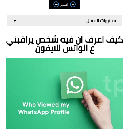
مراجعات
الحجم
العاب
محتويات المقال
صحة وجمال
كيف اعرف ان فيه شخص يراقبني
الربح من الانترنت
ع الواتس للايفون
ذكاء اصطناعي