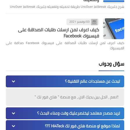
شرح جلبريك Unc0ver Jailbreak طريقة تحميله وتفعيله جلبريك Unc0ver Jailbreak
03 نوفمبر 2021
كيف اعرف لمن ارسلت طلبات الصداقة على
فيسبوك Facebook
كيف اعرف لمن ارسلت طلبات الصداقة على فيسبوك Facebook صداقة على
الفيسبوك
سؤال وجواب
تبحث عن مستجدات عالم التقنية ؟
!!نعم , الحل بين يديك الان ، مع منصة " هاي فور تك "
تريد مصدر معتمد ليختصرعليك وقت وعناء البحث ؟
لماذا موقع او منصة هاي فور تك Hi4Teck ؟؟؟