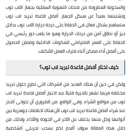
والسخونة المطرودة من فتحات التهوية السفلية بجهاز اللاب توب
وتشتيتها بعيداً عن هيكل الجهاز. أفضل قاعدة تبريد لاب توب
ستساهم بشكل فعال في الحفاظ على درجة حرارة اللاب توب بداخل
حيز أو نطاق آمن من درجات الحرارة وهو ما يلعب دور رئيسي في
الحفاظ على العمر الافتراضي للمكونات الداخلية وضمان الحصول
على أفضل أداء ممكن أثناء فترات العمل المًكثف.
كيف تختار أفضل قاعدة تبريد لاب توب؟
ولكن في حين أن هناك العديد من الشركات التي تطرح حلول تبريد
مختلفة فربما تشعر بالحيرة قليلاً عند اختيار أفضل قاعدة تبريد لاب
توب من مواقع الشراء. وفي الواقع، من الضروري أن تتوخى الحذر
عند شراء أفضل قاعدة تبريد لاب توب لأن هناك اختلافات جوهرية بين
أنواعها وكل منها يختلف عن الآخر في الجودة والأداء. ولذلك، من
خلال هذه المقالة سوف أقدم لكم بسحب تجربتي الشخصية