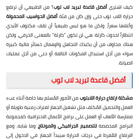
كيف اشتري
أفضل قاعدة تبريد لاب توب
؟ من الطبيعي أن ترتفع
حرارة اللاب توب حتى وإن كان من فئة
أفضل الحواسيب المحمولة
وأغلاها سعراً، ولكن ما هو ليس طبيعياً أن تقف مكتوف الأيدي
انتظاراً لحدوث كارثة. هي لن تكون "كارثة" بالمعنى الحرفي، ولكن
هناك مخاوف من أن يكبدك التجاهل والإهمال خسائر مالية كبيرة
سواء من أجل استبدال المكونات التالفة أو حتى من أجل عمليات
الصيانة.
أفضل قاعدة تبريد لاب توب
مشكلة ارتفاع حرارة اللابتوب
من الأمور المُسلم بها خاصة أثناء عبء
العمل والتحميل المُكثف مثل تشغيل الجهاز لفترات زمنية طويلة أو
ممارسة الألعاب أو العمل على برامج الأعمال الاحترافية كمجموعة
البرامج المخصصة
للتصميم الجرافيكي والمونتاج
وما شابه. ومع
الارتفاع المُفرط في درجات الحرارة سيبدأ الجهاز في الدخول إلى