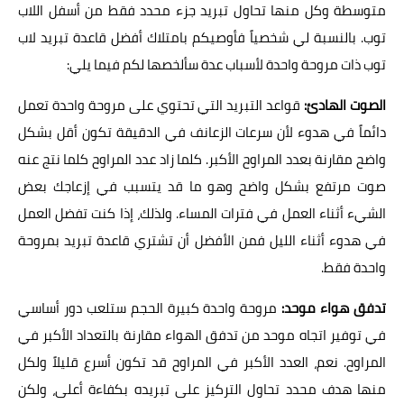
متوسطة وكل منها تحاول تبريد جزء محدد فقط من أسفل اللاب
توب. بالنسبة لي شخصياً فأوصيكم بامتلاك أفضل قاعدة تبريد لاب
توب ذات مروحة واحدة لأسباب عدة سألخصها لكم فيما يلي:
الصوت الهادئ:
قواعد التبريد التي تحتوي على مروحة واحدة تعمل
دائماً في هدوء لأن سرعات الزعانف في الدقيقة تكون أقل بشكل
واضح مقارنة بعدد المراوح الأكبر. كلما زاد عدد المراوح كلما نتج عنه
صوت مرتفع بشكل واضح وهو ما قد يتسبب في إزعاجك بعض
الشيء أثناء العمل في فترات المساء. ولذلك، إذا كنت تفضل العمل
في هدوء أثناء الليل فمن الأفضل أن تشتري قاعدة تبريد بمروحة
واحدة فقط.
تدفق هواء موحد:
مروحة واحدة كبيرة الحجم ستلعب دور أساسي
في توفير اتجاه موحد من تدفق الهواء مقارنة بالتعداد الأكبر في
المراوح. نعم، العدد الأكبر في المراوح قد تكون أسرع قليلاً ولكل
منها هدف محدد تحاول التركيز على تبريده بكفاءة أعلى، ولكن