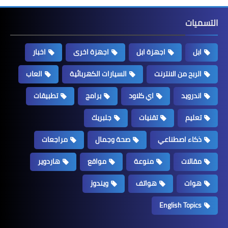
التسميات
ابل
اجهزة ابل
اجهزة اخرى
اخبار
الربح من الانترنت
السيارات الكهربائية
العاب
اندرويد
اي كلاود
برامج
تطبيقات
تعليم
تقنيات
جلبريك
ذكاء اصطناعي
صحة وجمال
مراجعات
مقالات
منوعة
مواقع
هاردوير
هوات
هواتف
ويندوز
English Topics