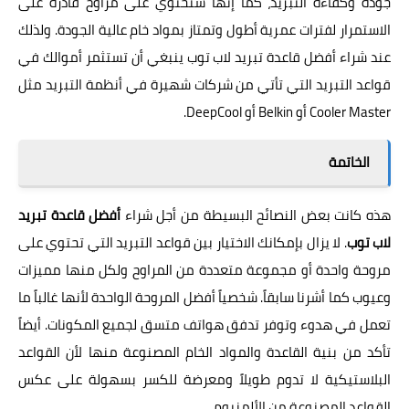
جودة وكفاءة التبريد، كما إنها ستحتوي على مراوح قادرة على
الاستمرار لفترات عمرية أطول وتمتاز بمواد خام عالية الجودة. ولذلك
عند شراء أفضل قاعدة تبريد لاب توب ينبغي أن تستثمر أموالك في
قواعد التبريد التي تأتي من شركات شهيرة في أنظمة التبريد مثل
Cooler Master
أو Belkin أو
DeepCool
.
الخاتمة
هذه كانت بعض النصائح البسيطة من أجل شراء
أفضل قاعدة تبريد
لاب توب
. لا يزال بإمكانك الاختيار بين قواعد التبريد التي تحتوي على
مروحة واحدة أو مجموعة متعددة من المراوح ولكل منها مميزات
وعيوب كما أشرنا سابقاً. شخصياً أفضل المروحة الواحدة لأنها غالباً ما
تعمل في هدوء وتوفر تدفق هواتف متسق لجميع المكونات. أيضاً
تأكد من بنية القاعدة والمواد الخام المصنوعة منها لأن القواعد
البلاستيكية لا تدوم طويلاً ومعرضة للكسر بسهولة على عكس
القواعد المصنوعة من الألمنيوم.