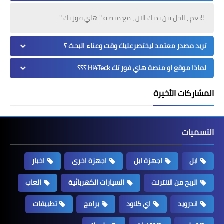
!!نعم , الحل بين يديك الان ، مع منصة " هاي فور تك "
تريد مصدر معتمد ليختصرعليك وقت وعناء البحث ؟
لماذا موقع او منصة هاي فور تك Hi4Teck ؟؟؟
المشاركات الأخيرة
التسميات
ابل
اجهزة ابل
اجهزة اخرى
اخبار
الربح من الانترنت
السيارات الكهربائية
العاب
اندرويد
اي كلاود
برامج
تطبيقات