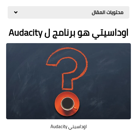
مراجعات
محتويات المقال
العاب
اوداسيتي هو برنامج ل Audacity
صحة وجمال
الربح من الانترنت
ذكاء اصطناعي
اوداسيتي Audacity