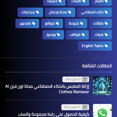
تعليم
تقنيات
جلبريك
ذكاء اصطناعي
صحة وجمال
مراجعات
مقالات
منوعة
مواقع
هاردوير
هوات
هواتف
ويندوز
English Topics
المقالات الشائعة
13 أبريل 2024
إزالة الملابس بالذكاء الاصطناعي مجانا اون لاين AI
Clothes Remover
14 مارس 2022
كيفية الحصول على رابط مجموعة واتساب