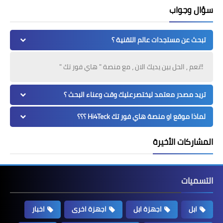
سؤال وجواب
تبحث عن مستجدات عالم التقنية ؟
!!نعم , الحل بين يديك الان ، مع منصة " هاي فور تك "
تريد مصدر معتمد ليختصرعليك وقت وعناء البحث ؟
لماذا موقع او منصة هاي فور تك Hi4Teck ؟؟؟
المشاركات الأخيرة
التسميات
ابل
اجهزة ابل
اجهزة اخرى
اخبار