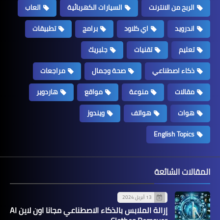
الربح من الانترنت
السيارات الكهربائية
العاب
اندرويد
اي كلاود
برامج
تطبيقات
تعليم
تقنيات
جلبريك
ذكاء اصطناعي
صحة وجمال
مراجعات
مقالات
منوعة
مواقع
هاردوير
هوات
هواتف
ويندوز
English Topics
المقالات الشائعة
13 أبريل 2024
إزالة الملابس بالذكاء الاصطناعي مجانا اون لاين AI