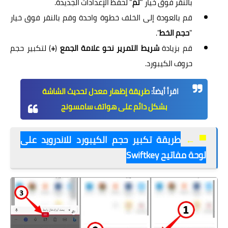
بالنقر فوق خيار "
تم
" لحفظ الإعدادات الجديدة.
قم بالعودة إلى الخلف خطوة واحدة وقم بالنقر فوق خيار
"
حجم الخط
".
قم بزيادة
شريط التمرير نحو علامة الجمع
(
+
) لتكبير حجم
حروف الكيبورد.
اقرأ أيضاً:
طريقة إظهار معدل تحديث الشاشة
بشكل دائم على هواتف سامسونج
▀
←
طريقة تكبير حجم الكيبورد للاندرويد على
لوحة مفاتيح Swiftkey