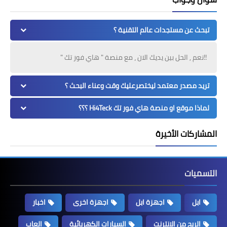
تبحث عن مستجدات عالم التقنية ؟
!!نعم , الحل بين يديك الان ، مع منصة " هاي فور تك "
تريد مصدر معتمد ليختصرعليك وقت وعناء البحث ؟
لماذا موقع او منصة هاي فور تك Hi4Teck ؟؟؟
المشاركات الأخيرة
التسميات
ابل
اجهزة ابل
اجهزة اخرى
اخبار
الربح من الانترنت
السيارات الكهربائية
العاب