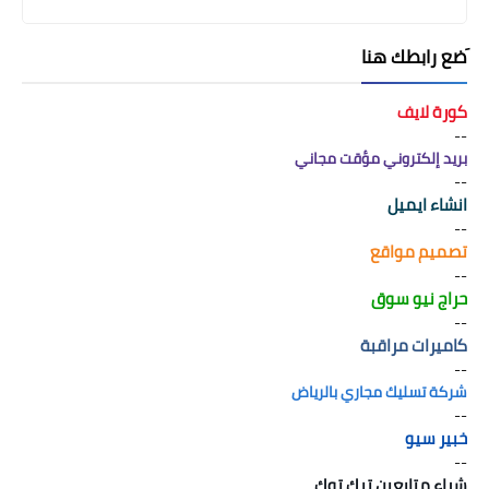
َضع رابطك هنا
كورة لايف
--
بريد إلكتروني مؤقت مجاني
--
انشاء ايميل
--
تصميم مواقع
--
حراج نيو سوق
--
كاميرات مراقبة
--
شركة تسليك مجاري بالرياض
--
خبير سيو
--
شراء متابعين تيك توك