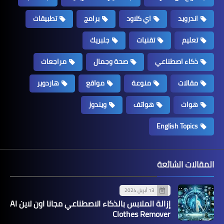
اندرويد
اي كلاود
برامج
تطبيقات
تعليم
تقنيات
جلبريك
ذكاء اصطناعي
صحة وجمال
مراجعات
مقالات
منوعة
مواقع
هاردوير
هوات
هواتف
ويندوز
English Topics
المقالات الشائعة
13 أبريل 2024
إزالة الملابس بالذكاء الاصطناعي مجانا اون لاين AI
Clothes Remover