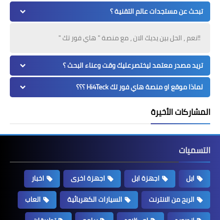
تبحث عن مستجدات عالم التقنية ؟
!!نعم , الحل بين يديك الان ، مع منصة " هاي فور تك "
تريد مصدر معتمد ليختصرعليك وقت وعناء البحث ؟
لماذا موقع او منصة هاي فور تك Hi4Teck ؟؟؟
المشاركات الأخيرة
التسميات
ابل
اجهزة ابل
اجهزة اخرى
اخبار
الربح من الانترنت
السيارات الكهربائية
العاب