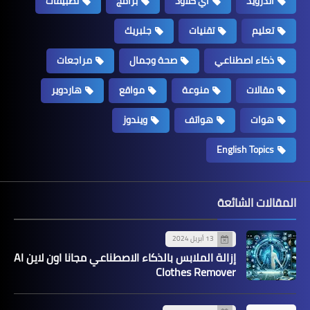
اندرويد
اي كلاود
برامج
تطبيقات
تعليم
تقنيات
جلبريك
ذكاء اصطناعي
صحة وجمال
مراجعات
مقالات
منوعة
مواقع
هاردوير
هوات
هواتف
ويندوز
English Topics
المقالات الشائعة
13 أبريل 2024
إزالة الملابس بالذكاء الاصطناعي مجانا اون لاين AI
Clothes Remover