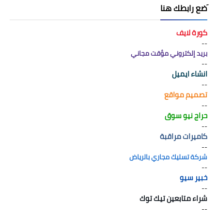
َضع رابطك هنا
كورة لايف
--
بريد إلكتروني مؤقت مجاني
--
انشاء ايميل
--
تصميم مواقع
--
حراج نيو سوق
--
كاميرات مراقبة
--
شركة تسليك مجاري بالرياض
--
خبير سيو
--
شراء متابعين تيك توك
--