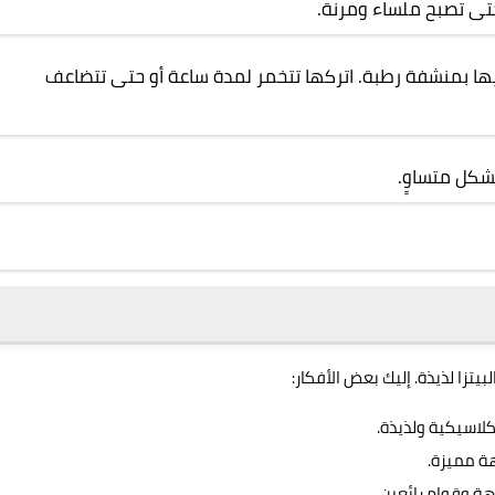
ى تصبح ملساء ومرنة.
ها بمنشفة رطبة. اتركها تتخمر لمدة ساعة أو حتى تتضاعف
بشكل متساوٍ.
زا لذيذة. إليك بعض الأفكار:
كلاسيكية ولذيذة.
هة مميزة.
هة وقوام رائعين.