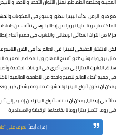
العجينة وصلصة الطماطم. تمثل الألوان الأخضر والأحمر والأبيض 
مع مرور الزمن، بدأت البيتزا تتطور وتتنوع في المكونات والحشو
الملكة مارغريتا ماريا تيريزا من إيطاليا، وهي تتألف من طماطم
جزءًا من التراث الغذائي الإيطالي وانتشرت في جميع أنحاء إيطالي
لكن الانتشار الحقيقي للبيتزا في العالم بدأ في القرن التاسع ع
مثل نيويورك وشيكاغو، أفتتح المهاجرون المطاعم الصغيرة التي
هناك، انتشرت البيتزا إلى مدن أخرى في الولايات المتحدة وأصبحت 
في جميع أنحاء العالم لتصبح واحدة من الأطعمة العالمية الأك
يمكن أن تكون أنواع البيتزا والحشوات متنوعة بشكل كبير وتعتم
مثلاً في إيطاليا، يمكن أن تختلف أنواع البيتزا من إقليم إلى آخر
في روما، تتميز بيتزا رومانا بقاعدتها الرقيقة والمستديرة.
إقراء أيضاً:
تعرف على أطعم