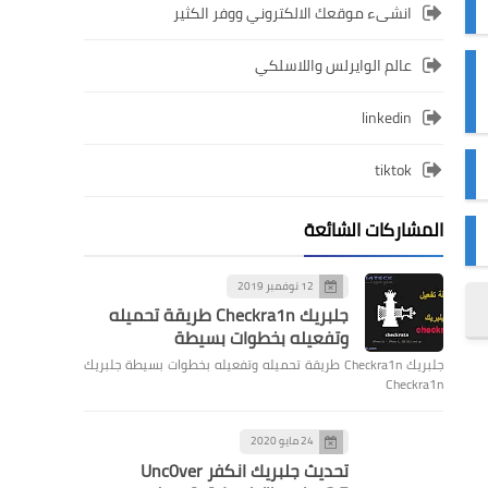
انشىء موقعك الالكتروني ووفر الكثير
عالم الوايرلس واللاسلكي
linkedin
tiktok
المشاركات الشائعة
12 نوفمبر 2019
جلبريك Checkra1n طريقة تحميله
وتفعيله بخطوات بسيطة
جلبريك Checkra1n طريقة تحميله وتفعيله بخطوات بسيطة جلبريك
Checkra1n
24 مايو 2020
تحديث جلبريك انكفر Unc0ver