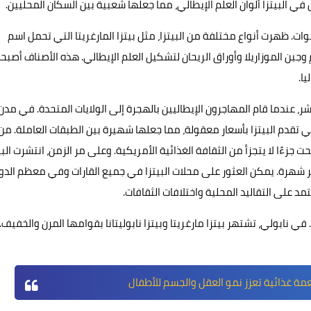
في البيتزا ألوان العلم الإيطالي، مما جعلها شعبية بين السكان المحليين.
ات. ظهرت أنواع مختلفة من البيتزا، مثل بيتزا المارغريتا التي تحمل اسم
 وجبن الموزاريلا وأوراق الريحان لتشكيل العلم الإيطالي. هذه الأصناف أصبح
ا.
شر، عندما قام المهاجرون الإيطاليين بالهجرة إلى الولايات المتحدة. في مدن
 تقدم البيتزا بأسعار معقولة، مما جعلها شهيرة بين الطبقات العاملة. من
جزءًا لا يتجزأ من الثقافة الغذائية الأمريكية. وعلى مر الزمن، انتشرت البي
ثر شهرة. يمكن العثور على محلات البيتزا في جميع القارات وفي معظم الدو
د على التقاليد المحلية واختلافات الثقافات.
. في نابولي، تشتهر بيتزا مارغريتا وبيتزا نابوليتانا بقوامها المرن والخفيف.
ة غذائية تعزز نمو العقل والجسم للأطفال