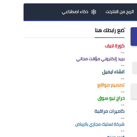
الربح من الانترنت
ذكاء اصطناعي
َضع رابطك هنا
كورة لايف
--
بريد إلكتروني مؤقت مجاني
--
انشاء ايميل
--
تصميم مواقع
--
حراج نيو سوق
--
كاميرات مراقبة
--
شركة تسليك مجاري بالرياض
--