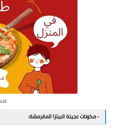
عجين
- مكونات عجينة البيتزا المقرمشة: