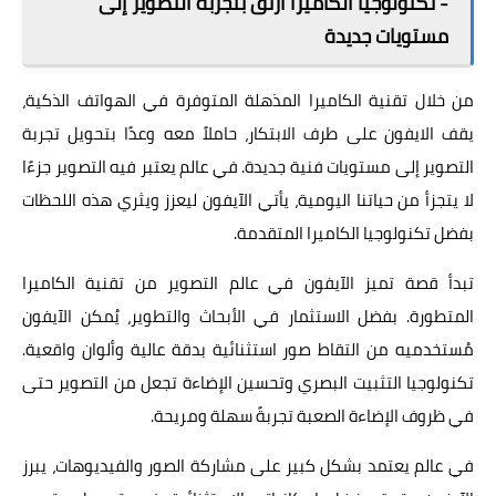
- تكنولوجيا الكاميرا ارتق بتجربة التصوير إلى
مستويات جديدة
من خلال تقنية الكاميرا المذهلة المتوفرة في الهواتف الذكية،
يقف الايفون على طرف الابتكار، حاملاً معه وعدًا بتحويل تجربة
التصوير إلى مستويات فنية جديدة. في عالم يعتبر فيه التصوير جزءًا
لا يتجزأ من حياتنا اليومية، يأتي الآيفون ليعزز ويثري هذه اللحظات
بفضل تكنولوجيا الكاميرا المتقدمة.
تبدأ قصة تميز الآيفون في عالم التصوير من تقنية الكاميرا
المتطورة. بفضل الاستثمار في الأبحاث والتطوير، يُمكن الآيفون
مُستخدميه من التقاط صور استثنائية بدقة عالية وألوان واقعية.
تكنولوجيا التثبيت البصري وتحسين الإضاءة تجعل من التصوير حتى
في ظروف الإضاءة الصعبة تجربةً سهلة ومريحة.
في عالم يعتمد بشكل كبير على مشاركة الصور والفيديوهات، يبرز