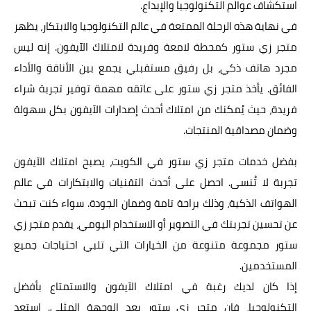
استكشاف عوالم التكنولوجيا والإبداع.
في نهاية هذه الرحلة الممتعة في عالم التكنولوجيا والابتكار، يظهر
متجر زي ستور
كمحطة لامعة وفريدة لامتلاك الآيفون. إنه ليس
مجرد هاتف ذكي، بل رفيق مستقبلي يجمع بين الأناقة والأداء
الفائق. يأخذ متجر زي ستور على عاتقه مهمة توفير تجربة شراء
فريدة، حيث يُمكنك من امتلاك أحدث إصدارات الآيفون بكل سهولة
وضمان مصداقية المنتجات.
بفضل خدمات متجر زي ستور في الكويت، يصبح امتلاك الآيفون
تجربة لا تُنسى. احصل على أحدث التقنيات والابتكارات في عالم
الهواتف الذكية، وذلك براحة تامة وضمان الجودة. سواء كنت تبحث
عن تحسين تجربتك في التصوير أو الاستخدام اليومي، يقدم متجر زي
ستور مجموعة متنوعة من الخيارات التي تلبي احتياجات جميع
المستخدمين.
إذا كان لديك رغبة في امتلاك الآيفون والاستمتاع بأفضل
التكنولوجيا، فإن متجر زي ستور يعد الوجهة المثلى. استعد