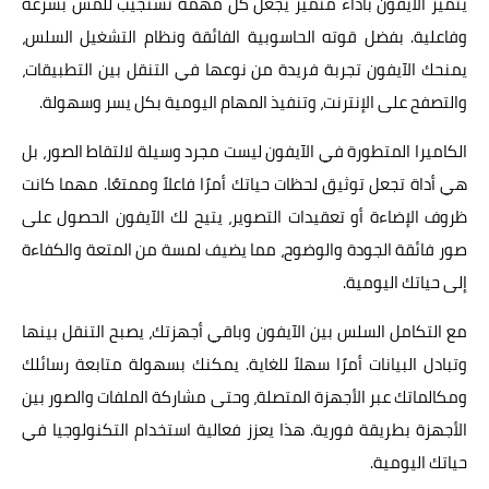
يتميز الآيفون بأداء متميز يجعل كل مهمة تستجيب للمس بسرعة
وفاعلية. بفضل قوته الحاسوبية الفائقة ونظام التشغيل السلس،
يمنحك الآيفون تجربة فريدة من نوعها في التنقل بين التطبيقات،
والتصفح على الإنترنت، وتنفيذ المهام اليومية بكل يسر وسهولة.
الكاميرا المتطورة في الآيفون ليست مجرد وسيلة لالتقاط الصور، بل
هي أداة تجعل توثيق لحظات حياتك أمرًا فاعلاً وممتعًا. مهما كانت
ظروف الإضاءة أو تعقيدات التصوير، يتيح لك الآيفون الحصول على
صور فائقة الجودة
والوضوح، مما يضيف لمسة من المتعة والكفاءة
إلى حياتك اليومية.
مع التكامل السلس بين الآيفون وباقي أجهزتك، يصبح التنقل بينها
وتبادل البيانات أمرًا سهلاً للغاية. يمكنك بسهولة متابعة رسائلك
ومكالماتك عبر الأجهزة المتصلة، وحتى مشاركة الملفات والصور بين
الأجهزة بطريقة فورية. هذا يعزز فعالية استخدام التكنولوجيا في
حياتك اليومية.