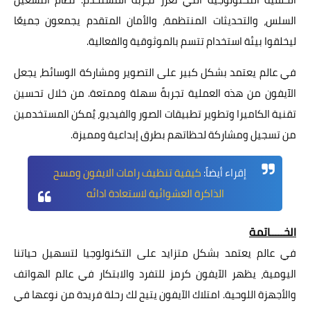
السلس، والتحديثات المنتظمة، والأمان المتقدم يجمعون جميعًا
ليخلقوا بيئة استخدام تتسم بالموثوقية والفعالية.
في عالم يعتمد بشكل كبير على التصوير ومشاركة الوسائط، يجعل
الآيفون من هذه العملية تجربةً سهلة وممتعة. من خلال تحسين
تقنية الكاميرا وتطوير تطبيقات الصور والفيديو، يُمكن المستخدمين
من تسجيل ومشاركة لحظاتهم بطرق إبداعية ومميزة.
إقراء أيضاً:
كيفية تنظيف رامات الايفون ومسح
الذاكرة العشوائية لاستعادة ادائه
الخـــــاتمة
في عالم يعتمد بشكل متزايد على التكنولوجيا لتسهيل حياتنا
اليومية، يظهر الآيفون كرمز للتفرد والابتكار في عالم الهواتف
والأجهزة اللوحية. امتلاك الآيفون يتيح لك رحلة فريدة من نوعها في