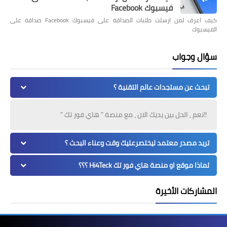
فيسبوك Facebook
كيف اعرف لمن ارسلت طلبات الصداقة على فيسبوك Facebook صداقة على
الفيسبوك
سؤال وجواب
تبحث عن مستجدات عالم التقنية ؟
!!نعم , الحل بين يديك الان ، مع منصة " هاي فور تك "
تريد مصدر معتمد ليختصرعليك وقت وعناء البحث ؟
لماذا موقع او منصة هاي فور تك Hi4Teck ؟؟؟
المشاركات الأخيرة