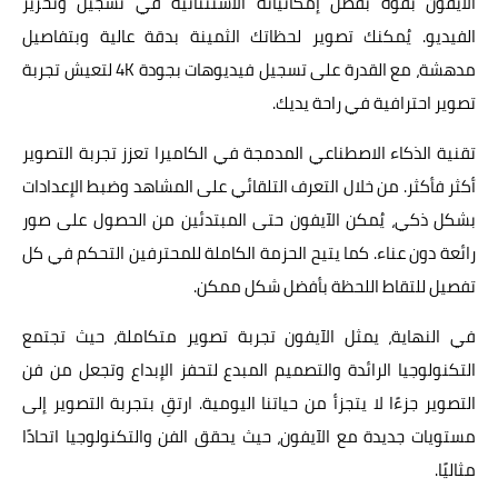
الآيفون بقوة بفضل إمكانياته الاستثنائية في تسجيل وتحرير
الفيديو. يُمكنك تصوير لحظاتك الثمينة بدقة عالية وبتفاصيل
مدهشة، مع القدرة على تسجيل فيديوهات بجودة 4K لتعيش تجربة
تصوير احترافية في راحة يديك.
تقنية الذكاء الاصطناعي المدمجة في الكاميرا تعزز تجربة التصوير
أكثر فأكثر. من خلال التعرف التلقائي على المشاهد وضبط الإعدادات
بشكل ذكي، يُمكن الآيفون حتى المبتدئين من الحصول على صور
رائعة دون عناء. كما يتيح الحزمة الكاملة للمحترفين التحكم في كل
تفصيل للتقاط اللحظة بأفضل شكل ممكن.
في النهاية، يمثل الآيفون تجربة تصوير متكاملة، حيث تجتمع
التكنولوجيا الرائدة والتصميم المبدع لتحفز الإبداع وتجعل من فن
التصوير جزءًا لا يتجزأ من حياتنا اليومية. ارتقِ بتجربة التصوير إلى
مستويات جديدة مع الآيفون، حيث يحقق الفن والتكنولوجيا اتحادًا
مثاليًا.