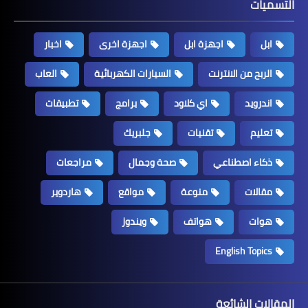
التسميات
ابل
اجهزة ابل
اجهزة اخرى
اخبار
الربح من الانترنت
السيارات الكهربائية
العاب
اندرويد
اي كلاود
برامج
تطبيقات
تعليم
تقنيات
جلبريك
ذكاء اصطناعي
صحة وجمال
مراجعات
مقالات
منوعة
مواقع
هاردوير
هوات
هواتف
ويندوز
English Topics
المقالات الشائعة