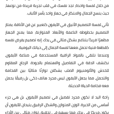
من خلال لمسة واحدة، تجد نفسك في قلب تجربة فريدة من نوعها،
حيث ينسج الجمال والابتكار في جهاز واحد يأسر الألباب.
تأتي لمسة التصميم الأنيق في الآيفون كتعبير عن فن الأناقة. يمتاز
التصميم بخطوطه الناعمة والأبعاد المتوازنة، مما يمنح الجهاز
مظهرًا فريدًا يتناغم بشكل مثالي في يدك. إنه تصميم يفرض نفسه
كقطعة فنية تحمل معها لمسة الجمال إلى حياتك اليومية.
وعندما نلتقي بالمواد الراقية المستخدمة في صناعة الآيفون،
نكتشف الدقة في التفاصيل والاهتمام بالجودة. الزجاج المقاوم
للخدش والألومنيوم الصلب يشكلان توازنًا مثاليًا بين الفخامة
والتحمل، مما يجعل الآيفون ليس مجرد هاتف ذكي بل رفيقًا يحمل
معه فخامة الحياة الحديثة.
راحة اليد لا تكون مجرد تفصيل في تصميم الآيفون، بل هي جزء
أساسي من الخبرة. الوزن المتوازن والشكل الرقيق يتيحان للآيفون أن
يكون مريحًا في يدك، مما يسهم في تحقيق توازن مثالي بين الأداء