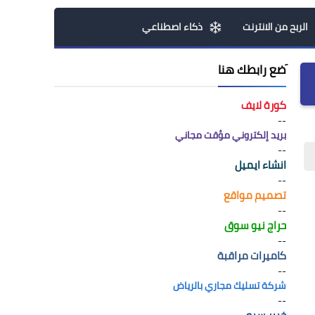
الربح من الانترنت
ذكاء اصطناعي
َضع رابطك هنا
كورة لايف
--
بريد إلكتروني مؤقت مجاني
--
انشاء ايميل
--
تصميم مواقع
--
حراج نيو سوق
--
كاميرات مراقبة
--
شركة تسليك مجاري بالرياض
--