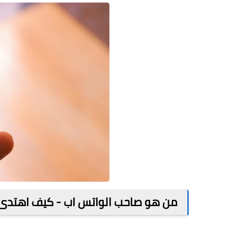
من هو صاحب الواتس اب - كيف اهتدى ج