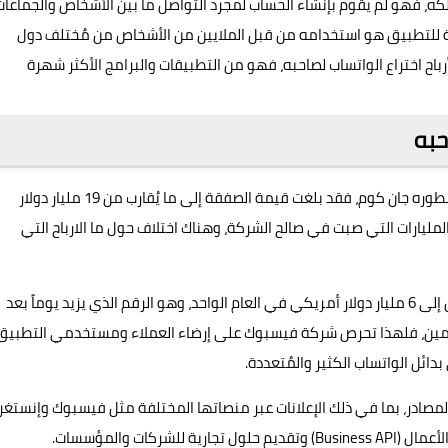
كه، فهو لم يقوم بإنشاء الحساب لمجرد التواصل ما بين الأشخاص والجماعات
ة للتطبيق هو استخدامه من قبل الملايين من الأشخاص من مٌختلف دول
 أرباح اختراع الواتساب لصاحبه، فهو من التطبيقات
والبرامج
الأكثر شهرة
حبه
قامت شركة فيس بوك "ميتا" بشراء التطبيق من مؤسسه ومطوره جان كوم، فقد بلغت قيمة الصفقة إلى ما يُقارب من 19 مليار دولار
ليارات التي صبت في صالح الشركة، وهناك اختلاف حول ما الارباح التي
وهناك مصادر تتحدث أن تطبيق واتساب يُحقق أرباح صافية تصل إلى 6 مليار دولار أمريكي في العام الواحد، وهو الرقم الذي يزيد يوماً بعد
خدمين، فلهذا تحرص شركة فيسبوك على إرضاء العملاء ومستخدمي التطبيق
ئل الواتساب الكثير والمُتعددة.
مصادر، بما في ذلك الإعلانات عبر منصاتها المختلفة مثل فيسبوك وإنستغر
كات والمؤسسات.