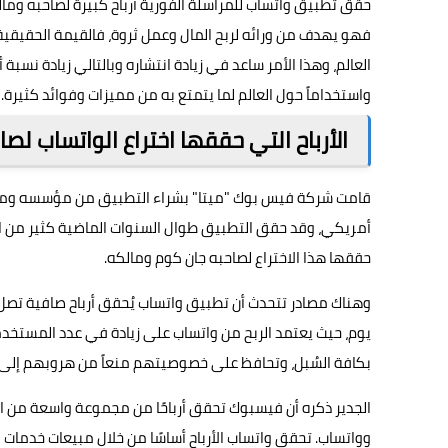
حقق تطبيق واتساب للمراسلة الفورية أرباح كبيرة لصاحبه ومال
فهو يهدف من ورائه لربح المال وعمل ثروة، فالقيمة الحقيقي
العالم، وهذا الأمر ساعد في زيادة انتشاره وبالتالي زيادة نسبة
واستخداماً حول العالم لما يتمتع به من مميزات وفوائد كثيرة.
الأرباح التي حققها اختراع الواتساب لصا
أمريكي، وقد حقق التطبيق طوال السنوات الماضية كثير من الم
حققها هذا الاختراع لصاحبه جان كوم ومالكه.
يوم، حيث يعتمد الربح من واتساب على زيادة في عدد المست
بكافة السُبل، وتحافظ على خصوصيتهم منعاً من هروبهم إلى بدا
الجدير ذكره أن فيسبوك تحقق أرباحًا من مجموعة واسعة من ال
وواتساب. تحقق واتساب الأرباح أساسًا من خلال مبيعات خدمات الأعمال (Business API) وتقديم حلول تجارية للشر