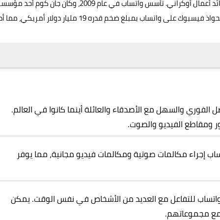
هو جان كوم، وهو مبرمج ورائد أعمال أوكراني. تأسس واتساب في عام 2009، وكان جان كوم أ
بالتعاون مع برايان أكتون ومايكل أكتون. في عام 2014، تم استحواذ فيسبوك على واتساب بمبلغ ضخم قدره 19 مليار دولار أمريك
ل الفوري والسهل مع الأصدقاء والعائلة أينما كانوا في العالم.
ر ومقاطع الفيديو والصوت.
تساب إجراء مكالمات صوتية ومكالمات فيديو مجانية، مما يوفر
اتساب للتفاعل مع العديد من الأشخاص في نفس الوقت. يمكن
 مع مجموعاتهم.