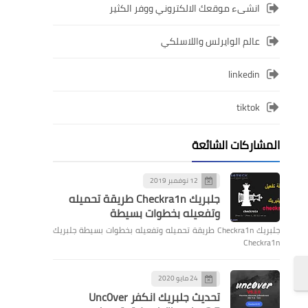
انشىء موقعك الالكتروني ووفر الكثير
عالم الوايرلس واللاسلكي
linkedin
tiktok
المشاركات الشائعة
12 نوفمبر 2019
جلبريك Checkra1n طريقة تحميله
وتفعيله بخطوات بسيطة
جلبريك Checkra1n طريقة تحميله وتفعيله بخطوات بسيطة جلبريك
Checkra1n
24 مايو 2020
تحديث جلبريك انكفر Unc0ver