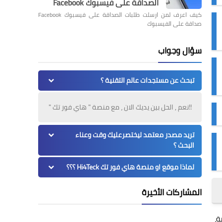
الصداقة على فيسبوك Facebook
كيف اعرف لمن ارسلت طلبات الصداقة على فيسبوك Facebook
صداقة على الفيسبوك
سؤال وجواب
تبحث عن مستجدات عالم التقنية ؟
!!نعم , الحل بين يديك الان ، مع منصة " هاي فور تك "
تريد مصدر معتمد ليختصرعليك وقت وعناء
البحث ؟
لماذا موقع او منصة هاي فور تك Hi4Teck ؟؟؟
المشاركات الأخيرة
ة،