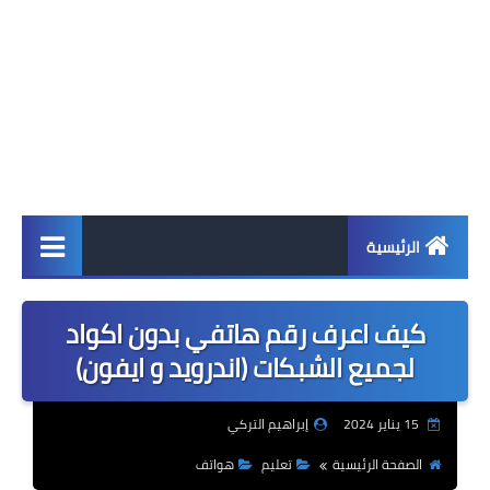
الرئيسية
اخبار
كيف اعرف رقم هاتفي بدون اكواد
ابل
لجميع الشبكات (اندرويد و ايفون)
اندرويد
15 يناير 2024
إبراهيم التركي
ويندوز
الصفحة الرئيسية
تعليم
هواتف