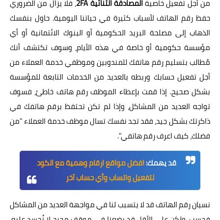
من أجل تفعيل خاصية
المصادقة الثنائية 2FA
، فلا يزال من الضروري
حفظ رقم الهاتف لأسباب كثيرة في حياتنا اليومية. حاول بنفسك
الذهاب إلى مصلحة البريد الحكومية أو البنوك الائتمانية أو أي
مؤسسة حكومية أو خاصة في هذه الأيام، وسوف تكتشف أنك
مُطالب بتسليم رقم هاتفك للمندوبين وموظفي خدمة العملاء من
أجل تفعيل حسابك وربطه بالعديد من الخدمات التابعة للمؤسسة
بشكل صحيح. إذا قمت بإعطاء الموظف رقم هاتف خاطئ، فسوف
تواجه العديد من المشاكل، وإذا لم تكن تحتفظ برقم هاتفك في
ذاكرتك بشكل جيد، فقد تجد نفسك تسال موظف خدمة العملاء "من
فضلك، كيف اعرف رقم هاتفي".
قد يهمك:
افضل مواقع ارقام وهمية مع الكود
لتفعيل واتساب وأي حساب آخر
نسيان رقم الهاتف قد لا يتسبب لنا في مواجهة العديد من المشاكل
فحسب، ولكن على الأقل قد يضعنا في موقف محرج لا نُحسد عليه.