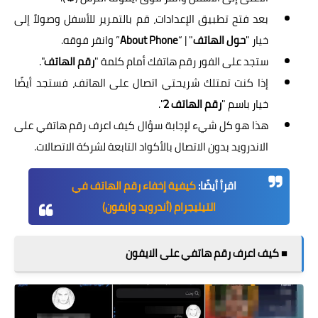
بعد فتح تطبيق الإعدادات، قم بالتمرير للأسفل وصولاً إلى
خيار "
حول الهاتف
" | “
About Phone
” وانقر فوقه.
ستجد على الفور رقم هاتفك أمام كلمة "
رقم الهاتف
".
إذا كنت تمتلك شريحتي اتصال على الهاتف، فستجد أيضًا
خيار باسم "
رقم الهاتف 2
".
هذا هو كل شيء لإجابة سؤال كيف اعرف رقم هاتفي على
الاندرويد بدون الاتصال بالأكواد التابعة لشركة الاتصالات.
اقرأ أيضًا:
كيفية إخفاء رقم الهاتف في
التيليجرام (أندرويد وايفون)
■ كيف اعرف رقم هاتفي على الايفون