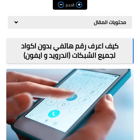
مراجعات
الحجم
العاب
محتويات المقال
صحة وجمال
الربح من الانترنت
كيف اعرف رقم هاتفي بدون اكواد
لجميع الشبكات (اندرويد و ايفون)
ذكاء اصطناعي