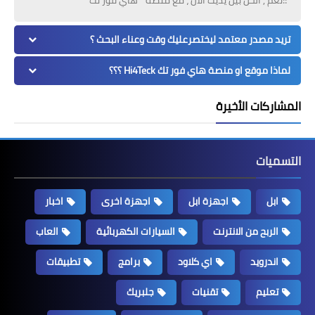
تريد مصدر معتمد ليختصرعليك وقت وعناء البحث ؟
لماذا موقع او منصة هاي فور تك Hi4Teck ؟؟؟
المشاركات الأخيرة
التسميات
ابل
اجهزة ابل
اجهزة اخرى
اخبار
الربح من الانترنت
السيارات الكهربائية
العاب
اندرويد
اي كلاود
برامج
تطبيقات
تعليم
تقنيات
جلبريك