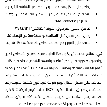
يظهر على شكل سماعة باللون الأخضر من الشاشة الرئيسية.
بعد فتح تطبيق الهاتف، من الأسفل، انقر فوق زر "
جهات
الاتصال
" | “
My Contacts
”.
ثم من الأعلى انقر فوق أيقونة "
بطاقتي
" | “
My Card
”.
والآن، انظر أسفل خيار "
الهاتف (بواسطة Siri من الإعدادات)
.
ستجد على الفور رقم الهاتف الخاص بك وهذا هو كل شيء.
في الختام
نتمنى أن يكون هذا الدليل مفيد لجميع الأشخاص الذين
يواجهون صعوبة في تذكر أرقام هواتفهم الشخصية، خاصة إذا كانت
أرقام الهاتف معقدة ويصعب تذكرها بسهولة. بالتأكيد توفير جميع
شركات الاتصالات أكواد معينة يُمكن الاتصال بها لمعرفة رقم
الهاتف. على سبيل المثال توفر شركة فودافون كيفية معرفة رقم
الهاتف عن طريق الاتصال بكود *878#، بينما توفر شركة STC كود
معرفة رقم الهاتف عن طريق الاتصال بكود *150# وأي شركة
اتصالات مهما كانت توفر أكواد محددة لمعرفة رقم الهاتف.