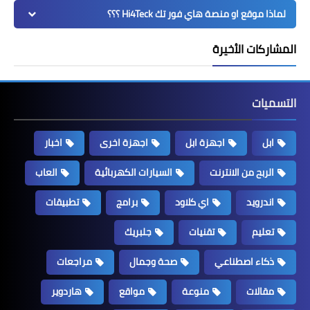
لماذا موقع او منصة هاي فور تك Hi4Teck ؟؟؟
المشاركات الأخيرة
التسميات
ابل
اجهزة ابل
اجهزة اخرى
اخبار
الربح من الانترنت
السيارات الكهربائية
العاب
اندرويد
اي كلاود
برامج
تطبيقات
تعليم
تقنيات
جلبريك
ذكاء اصطناعي
صحة وجمال
مراجعات
مقالات
منوعة
مواقع
هاردوير