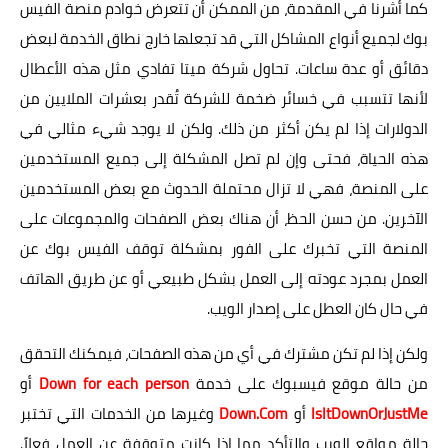
كما أشرنا في المقدمة، من الممكن أن تتعرض خوادم منصة الفيس
بوك لجميع أنواع المشاكل التي قد تجعلها خارج نطاق الخدمة لبعض
دقائق أو عدة ساعات. تحاول شركة ميتا تفادي مثل هذه الأعطال
لأنها تتسبب في خسائر ضخمة للشركة تُقدر بعشرات الملايين من
الدولارات إذا لم يكن أكثر من ذلك. ولكن لا يوجد شيء مثالي في
هذه الحياة، فحتى وإن لم تصل المشكلة إلى جميع المستخدمين
على المنصة، فهي لا تزال محتملة الحدوث مع بعض المستخدمين
الآخرين. من حسن الحظ، أن هناك بعض الصفحات والمجموعات على
المنصة التي تخبرك على الفور بمشكلة توقف الفيس بوك عن
العمل بمجرد عودته إلى العمل بشكل طبيعي أو عن طريق الهاتف
في حال كان العطل على إصدار الويب.
ولكن إذا لم تكن مشترك في أي من هذه الصفحات، فيمكنك التحقق
من حالة موقع فيسبوك على خدمة
Down for each person
أو
IsItDownOrJustMe
أو
Down.Com
وغيرها من الخدمات التي تختبر
حالة مواقع الويب والتأكد مما إذا كانت متوقفة عن العمل فعلاً.