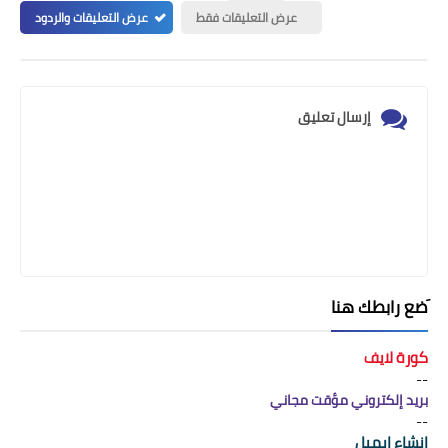
عرض التعليقات فقط
عرض التعليقات والردود
إرسال تعليق
َضع رابطك هنا
كورة لايف
--
بريد إلكتروني مؤقت مجاني
--
انشاء ايميل