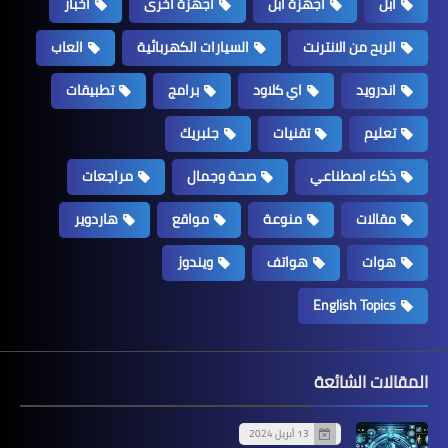
ابل
اجهزة ابل
اجهزة اخرى
اخبار
الربح من الانترنت
السيارات الكهربائية
العاب
اندرويد
اي كلاود
برامج
تطبيقات
تعليم
تقنيات
جلبريك
ذكاء اصطناعي
صحة وجمال
مراجعات
مقالات
منوعة
مواقع
هاردوير
هوات
هواتف
ويندوز
English Topics
المقالات الشائعة
13 أبريل 2024