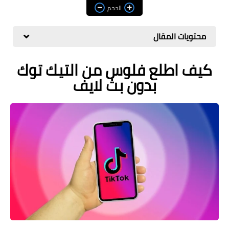
مراجعات
الحجم
العاب
محتويات المقال
صحة وجمال
كيف اطلع فلوس من التيك توك
الربح من الانترنت
بدون بث لايف
ذكاء اصطناعي