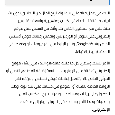
البدء في عمل قناة على تيك توك، لربح المال من التطبيق بدون بث
لايف، فالقناة تساعدك في كسب جماهيرية واسعة ومُتابعين
متفاعلين مع المحتوى الخاص بك، وأنت من السهل عمل موقع
إلكتروني على بلوجر، أو الوردبربس، وتفعيل إعلانات جوجل أدسنس
الخاص بشركة Google، ونشر الرابط في الفيديوهات، أو وضعها في
الوصف (بايو تيك توك).
الأمر بسيط وسهل، كل ما عليك فعله هو البدء في إنشاء موقع
إلكتروني أو قناة على اليوتيوب Youtube، إضافة المحتوى النصي أو
المرئي الخاص بك، وتفعيل إعلانات قوقل آدسنس، ومن ثم نشر
الروابط الخاصة بالقناة أو الموقع في حسابك على تيك توك، وذلك
للحصول على زيارات ومشاهدات ونقرات تتيح لك كسب المال
بسهولة، وهذا الأمر يساعدك في تحويل الزوار إلى موقعك
الإلكتروني.