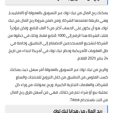
يمكنك ربح المال من تيك توك عبر التسويق بالعمولة أو (الافلييت)،
وهي طريقة تعتمدها الشركة، ومن ضمن شروط ربح المال من تيك
توك، هو أن يكون على الحساب أكثر من 5 آلاف مُتابع، ولكن مؤخراً
قللت الشركة هذا الرقم إلى 1000 مُتابع فقط، وذلك في خطوة من
الشركة لتشجيع المستخدمين الانضمام إلى التطبيق، وخاصة في
ظل العقوبات الأمريكية وحظر تيك توك في أمريكا ابتداء من تاريخ
24 يناير 2025 القادم.
والربح من تيك توك عبر التسويق بالعمولة أمر سهل، حيث يمكنك
كسب الفلوس من التطبيق من خلال الترويج للمنتجات والسلع
للشركات والعلامات التجارية الكبيرة، وربح عمولتك من وراء كل
عملية بيع أو شراء تتم من خلالك، فهي من أسهل طرق ربح المال
من النت باستخدام Tiktok.
ربح المال من هدايا تيك توك