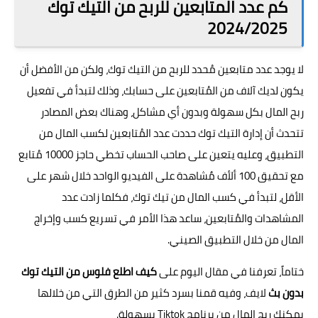
كم عدد المتابعين للربح من التيك توك
2024/2025
لا يوجد عدد متابعين مُحدد للربح من التيك توك، ولكن من الأفضل أن
يكون لديك آلاف من المُتابعين على حسابك، وذلك لتبدأ في تفعيل
ربح المال بكل سهولة وبدون أي مشاكل، وهناك بعض المصادر
تتحدث أن إدارة التيك توك حددت عدد المُتابعين لكسب المال من
التطبيق، وعليه يتعين على صاحب الحساب تخطي حاجز 10000 مُتابع
مع تحقيق 100 ألأف مٌشاهدة على الفيديو الواحد خلال شهر على
الأقل، لتبدأ في كسب المال من تيك توك، فكلما زادت عدد
المشاهدات والمُتابعين، ساعد هذا الأمر في تسريع كسب وإخراج
المال من خلال التطبيق الصيني.
ختاماً، تعرفنا في مقال اليوم على
كيف اطلع فلوس من التيك توك
بدون بث
لايف، وفيه قمنا بسرد كثير من الطرق التي من خلالها
يمكنك ربح المال من برنامج Tiktok بسهولة.