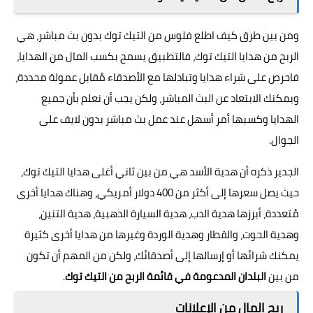
ومن بين طرق كيف اطلع فلوس من التيك توك بدون بث مباشر، هي
الربح من هدايا التيك توك، فالتطبيق يسمح بكسب المال من الهدايا،
فاحرص على شراء هدايا وتبادلها مع الأصدقاء مُقابل عمولة محددة،
ويمكنك الابتعاد عن البث المباشر، ولكن يجب أن نعلم بأن جميع
الهدايا وكسبها أمر أسهل عند عمل بث مباشر بدون لايف على
الجوال.
الجدير ذكره أن هدية الأسد هي من بين ثاني أغلى هدايا التيك توك،
حيث يصل سعرها إلى أكثر من 400 دولار أمريكي، وهناك هدايا أخرى
مُتعددة، أبرزها هدية الدب، هدية السيارة الذهبية، هدية التنين،
وهدية الحوت، والقطار و
هدية الوردة
وغيرها من هدايا أخرى كثيرة
يمكنك شرائها أو إرسالها إلى أصدقائك، ولكن من المهم أن تكون
من بين
البلدان المدعومة في قائمة الربح من التيك توك
.
ربح المال من الإعلانات