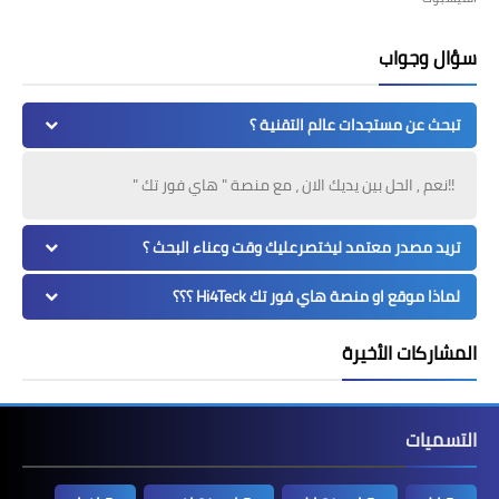
سؤال وجواب
تبحث عن مستجدات عالم التقنية ؟
!!نعم , الحل بين يديك الان ، مع منصة " هاي فور تك "
تريد مصدر معتمد ليختصرعليك وقت وعناء البحث ؟
لماذا موقع او منصة هاي فور تك Hi4Teck ؟؟؟
المشاركات الأخيرة
التسميات