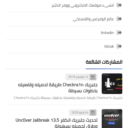
انشىء موقعك الالكتروني ووفر الكثير
عالم الوايرلس واللاسلكي
linkedin
tiktok
المشاركات الشائعة
12 نوفمبر 2019
جلبريك Checkra1n طريقة تحميله وتفعيله
بخطوات بسيطة
جلبريك Checkra1n طريقة تحميله وتفعيله بخطوات بسيطة جلبريك Checkra1n
24 مايو 2020
تحديث جلبريك انكفر Unc0ver Jailbreak 13.5
وطرق تحميله بسهولة