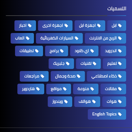
التسميات
ابل
اجهزة ابل
اجهزة اخرى
اخبار
الربح من الانترنت
السيارات الكهربائية
العاب
اندرويد
اي كلاود
برامج
تطبيقات
تعليم
تقنيات
جلبريك
ذكاء اصطناعي
صحة وجمال
مراجعات
مقالات
منوعة
مواقع
هاردوير
هوات
هواتف
ويندوز
English Topics