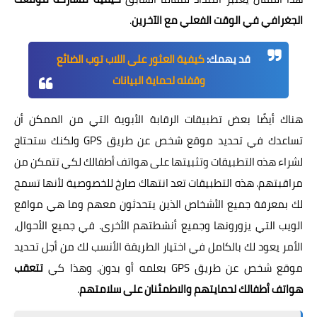
الجغرافي في الوقت الفعلي مع الآخرين
.
قد يهمك:
كيفية العثور على اللاب توب الضائع
وقفله لحماية البيانات
هناك أيضًا بعض تطبيقات الرقابة الأبوية التي من الممكن أن
تساعدك في تحديد موقع شخص عن طريق GPS ولكنك ستحتاج
لشراء هذه التطبيقات وتثبيتها على هواتف أطفالك لكي تتمكن من
مراقبتهم. هذه التطبيقات تعد انتهاك صارخ للخصوصية لأنها تسمح
لك بمعرفة جميع الأشخاص الذين يتحدثون معهم وما هي مواقع
الويب التي يزورونها وجميع أنشطتهم الأخرى. في جميع الأحوال،
الأمر يعود لك بالكامل في اختيار الطريقة الأنسب لك من أجل تحديد
موقع شخص عن طريق GPS بعلمه أو بدون. وهذا كي
تتعقب
هواتف أطفالك لحمايتهم والاطمئنان على سلامتهم
.