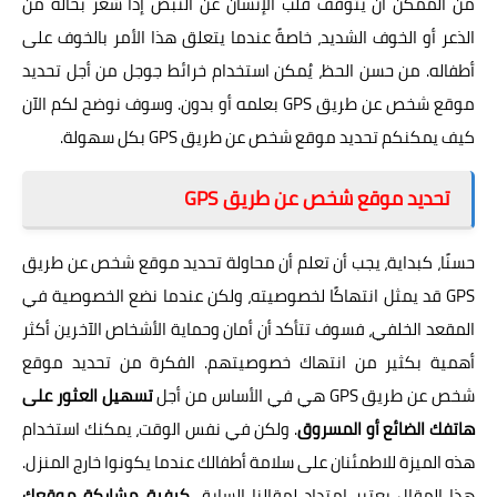
من الممكن أن يتوقف قلب الإنسان عن النبض إذا شعر بحالة من
الذعر أو الخوف الشديد، خاصةً عندما يتعلق هذا الأمر بالخوف على
أطفاله. من حسن الحظ، يُمكن استخدام خرائط جوجل من أجل تحديد
موقع شخص عن طريق GPS بعلمه أو بدون. وسوف نوضح لكم الآن
كيف يمكنكم تحديد موقع شخص عن طريق GPS بكل سهولة.
تحديد موقع شخص عن طريق GPS
حسنًا، كبداية، يجب أن تعلم أن محاولة تحديد موقع شخص عن طريق
GPS قد يمثل انتهاكًا لخصوصيته، ولكن عندما نضع الخصوصية في
المقعد الخلفي، فسوف تتأكد أن أمان وحماية الأشخاص الآخرين أكثر
أهمية بكثير من انتهاك خصوصيتهم. الفكرة من تحديد موقع
شخص عن طريق GPS هي في الأساس من أجل
تسهيل العثور على
هاتفك الضائع أو المسروق
. ولكن في نفس الوقت، يمكنك استخدام
هذه الميزة للاطمئنان على سلامة أطفالك عندما يكونوا خارج المنزل.
هذا المقال يعتبر امتداد لمقالنا السابق
كيفية مشاركة موقعك