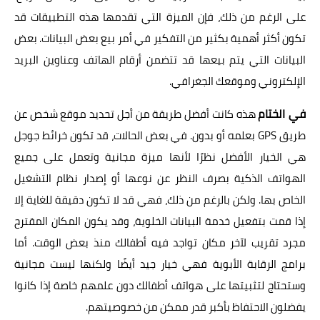
على الرغم من ذلك، فإن الميزة التي تقدمها هذه التطبيقات قد
تكون أكثر أهمية بكثير من التفكير في أمر بيع بعض البيانات. بعض
البيانات التي يتم بيعها قد تتضمن أرقام الهاتف وعناوين البريد
الإلكتروني وموقعك الجغرافي.
في الختام
هذه كانت أفضل طريقة من أجل تحديد موقع شخص عن
طريق GPS بعلمه أو بدون. في بعض الحالات، قد تكون خرائط جوجل
هي الخيار الأفضل نظرًا لأنها ميزة مجانية وتعمل على جميع
الهواتف الذكية بصرف النظر عن نوعها أو إصدار نظام التشغيل
الخاص بها. ولكن بالرغم من ذلك، فهي قد لا تكون دقيقة للغاية إلا
إذا قمت بتفعيل خدمة البيانات الخلوية، وقد يكون المكان المقترح
مجرد تقريب لآخر مكان تواجد فيه أطفالك منذ بعض الوقت. أما
برامج الرقابة الأبوية فهي خيار جيد أيضًا ولكنها ليست مجانية
وستحتاج لتثبيتها على هواتف أطفالك دون علمهم خاصة إذا كانوا
يفضلون الاحتفاظ بأكبر قدر ممكن من خصوصيتهم.