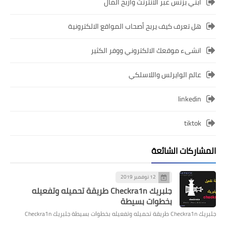
ابني بزنس عبر الانترنت واربح المال
هل تعرف كيف يربح أصحاب المواقع الالكترونية
انشىء موقعك الالكتروني ووفر الكثير
عالم الوايرلس واللاسلكي
linkedin
tiktok
المشاركات الشائعة
12 نوفمبر 2019
جلبريك Checkra1n طريقة تحميله وتفعيله
بخطوات بسيطة
جلبريك Checkra1n طريقة تحميله وتفعيله بخطوات بسيطة جلبريك Checkra1n