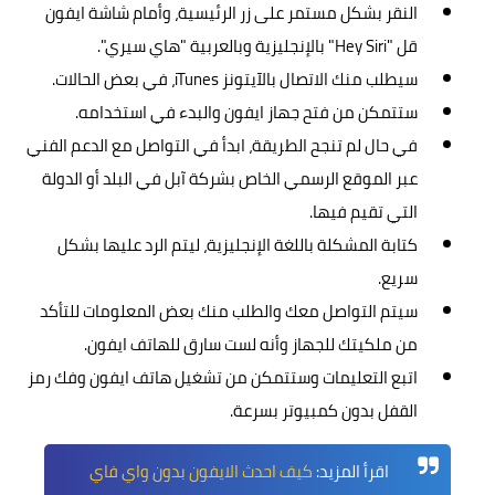
النقر بشكل مستمر على زر الرئيسية، وأمام شاشة ايفون
قل "Hey Siri" بالإنجليزية وبالعربية "هاي سيري".
سيطلب منك الاتصال بالآيتونز iTunes، في بعض الحالات.
ستتمكن من فتح جهاز ايفون والبدء في استخدامه.
في حال لم تنجح الطريقة، ابدأ في التواصل مع الدعم الفني
عبر
الموقع الرسمي
الخاص بشركة آبل في البلد أو الدولة
التي تقيم فيها.
كتابة المشكلة باللغة الإنجليزية، ليتم الرد عليها بشكل
سريع.
سيتم التواصل معك والطلب منك بعض المعلومات للتأكد
من ملكيتك للجهاز وأنه لست سارق للهاتف ايفون.
اتبع التعليمات وستتمكن من تشغيل هاتف ايفون وفك رمز
القفل بدون كمبيوتر بسرعة.
اقرأ المزيد:
كيف احدث الايفون بدون واي فاي