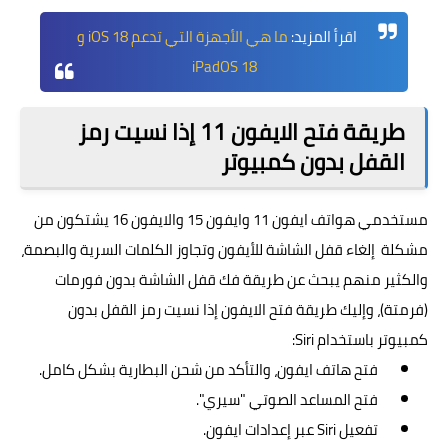
اقرأ المزيد:
ما هي الأجهزة التي تدعم iOS 18 و
iPadOS 18
طريقة فتح الايفون 11 إذا نسيت رمز
القفل بدون كمبيوتر
مستخدمي هواتف ايفون 11 وايفون 15 والايفون 16 يشتكون من
مشكلة إلغاء قفل الشاشة للأيفون وتجاوز الكلمات السرية والبصمة،
والكثير منهم يبحث عن طريقة فك قفل الشاشة بدون فورمات
(فرمتة)، وإليك طريقة فتح الايفون إذا نسيت رمز القفل بدون
كمبيوتر باستخدام Siri:
فتح هاتف ايفون، والتأكد من شحن البطارية بشكل كامل.
فتح المساعد الصوتي "سيري".
تفعيل Siri عبر إعدادات ايفون.