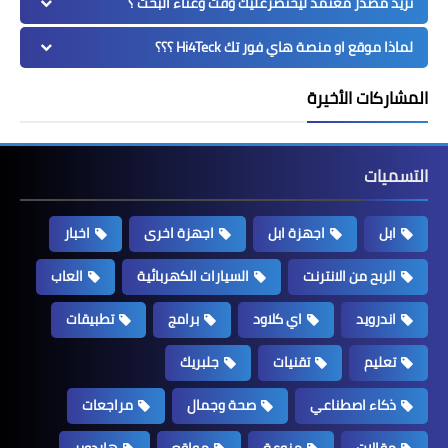
تريد مصدر معتمد ليختصرعليك وقت وعناء البحث ؟
لماذا موقع او منصة هاي فور تك Hi4Teck ؟؟؟
المشاركات الأخيرة
التسميات
ابل
اجهزة ابل
اجهزة اخرى
اخبار
الربح من الانترنت
السيارات الكهربائية
العاب
اندرويد
اي كلاود
برامج
تطبيقات
تعليم
تقنيات
جلبريك
ذكاء اصطناعي
صحة وجمال
مراجعات
مقالات
منوعة
مواقع
هاردوير