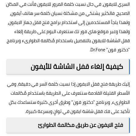
السري للايفون، في حال نسيت كلمة المرور للايفون فأنت في المكان
الصحيح، فالكثير يشتكي من مشكلة نسيان كلمة سر هاتف آيفون،
ولهذا يلجأ المستخدمين إلى استخدام برامج فتح قفل جهاز الايفون،
ولهذا وعبر موقع هاي فور تك سنتعرف اليوم على طريقة إلغاء
قفل الشاشة للايفون بالتفصيل باستخدام مُكالمة الطوارىء وبرنامج
"دكتور فون" Dr.Fone.
كيفية إلغاء قفل الشاشة للأيفون
إليك طريقة فتح قفل الايفون إذا نسيت كلمة السر في دقيقة، وفي
الأسطر القليلة القادمة سنتعرف على الطريقة باستخدام مُكالمات
الطوارىء، وبرنامج "دكتور فون" وطرق أخرى كثيرة ستساعدك بكل
تأكيد على فك قفل شاشة ايفون في ثوانٍ وبسرعة كبيرة.
فتح الايفون عن طريق مكالمة الطوارئ