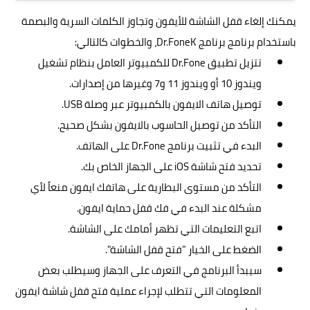
يمكنك إلغاء قفل الشاشة للأيفون وتجاوز الكلمات السرية والبصمة
باستخدام برنامج برنامج Dr.FoneK، والخطوات كالتالي:
تتزيل تطبيق Dr.Fone للكمبيوتر العامل بنظام تشغيل
ويندوز 10 أو ويندوز 11 و7 وغيرها من إصدارات.
توصيل هاتف الايفون بالكمبيوتر عبر وصلة USB.
التأكد من توصيل الحاسوب بالايفون بشكل صحيح.
البدء في تثبيت برنامج Dr.Fone على الهاتف.
تحديد فتح شاشة iOS على الجهاز الخاص بك.
التأكد من مستوى البطارية على هاتفك ايفون منعاً لأي
مشكلة عند البدء في فك قفل حماية ايفون.
اتبع التعليمات التي تظهر أمامك على الشاشة.
الضغط على الخيار "فتح قفل الشاشة".
سيبدأ البرنامج في التعرف على الجهاز وسيطلب بعض
المعلومات التي تتطلب لإجراء عملية فتح قفل شاشة ايفون