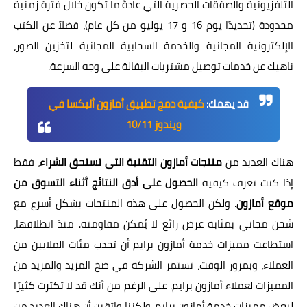
التلفزيونية والصفقات الحصرية التي عادةً ما تكون خلال فترة زمنية
محدودة (تحديدًا يوم 16 و 17 يوليو من كل عام)، فضلاً عن الكتب
الإلكترونية المجانية والخدمة السحابية المجانية لتخزين الصور،
ناهيك عن خدمات توصيل مشتريات البقالة على وجه السرعة.
قد يهمك:
كيفية دمج تطبيق أمازون أليكسا في
ويندوز 10/11
هناك العديد من
منتجات أمازون التقنية التي تستحق الشراء
، فقط
إذا كنت تعرف كيفية
الحصول على أدق النتائج أثناء التسوق من
موقع أمازون
. ولكن الحصول على هذه المنتجات بشكل أسرع مع
شحن مجاني بمثابة عرض رائع لا يُمكن مقاومته. منذ انطلاقها،
استطاعت مميزات خدمة أمازون برايم أن تجذب مئات الملايين من
العملاء، وبمرور الوقت، تستمر الشركة في ضخ المزيد والمزيد من
المميزات لعملاء أمازون برايم. على الرغم من أنك قد لا تكترث كثيرًا
لبعض مميزات خدمة أمازون برايم، ولكننا واثقين أن هناك العديد من