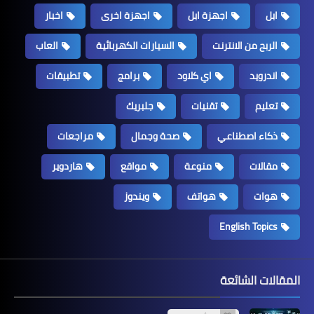
ابل
اجهزة ابل
اجهزة اخرى
اخبار
الربح من الانترنت
السيارات الكهربائية
العاب
اندرويد
اي كلاود
برامج
تطبيقات
تعليم
تقنيات
جلبريك
ذكاء اصطناعي
صحة وجمال
مراجعات
مقالات
منوعة
مواقع
هاردوير
هوات
هواتف
ويندوز
English Topics
المقالات الشائعة