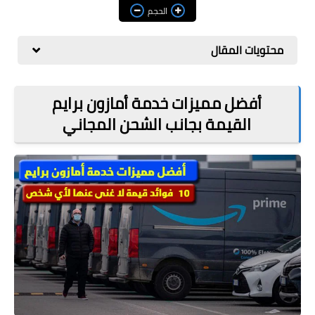
مراجعات
الحجم
العاب
محتويات المقال
صحة وجمال
الربح من الانترنت
أفضل مميزات خدمة أمازون برايم
القيمة بجانب الشحن المجاني
ذكاء اصطناعي