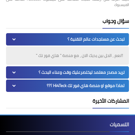
الفيسبوك
سؤال وجواب
تبحث عن مستجدات عالم التقنية ؟
!!نعم , الحل بين يديك الان ، مع منصة " هاي فور تك "
تريد مصدر معتمد ليختصرعليك وقت وعناء البحث ؟
لماذا موقع او منصة هاي فور تك Hi4Teck ؟؟؟
المشاركات الأخيرة
التسميات