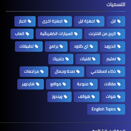
التسميات
ابل
اجهزة ابل
اجهزة اخرى
اخبار
الربح من الانترنت
السيارات الكهربائية
العاب
اندرويد
اي كلاود
برامج
تطبيقات
تعليم
تقنيات
جلبريك
ذكاء اصطناعي
صحة وجمال
مراجعات
مقالات
منوعة
مواقع
هاردوير
هوات
هواتف
ويندوز
English Topics