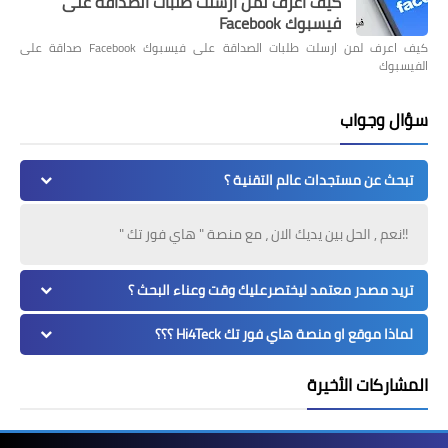
كيف اعرف لمن ارسلت طلبات الصداقة على
فيسبوك Facebook
كيف اعرف لمن ارسلت طلبات الصداقة على فيسبوك Facebook صداقة على
الفيسبوك
سؤال وجواب
تبحث عن مستجدات عالم التقنية ؟
!!نعم , الحل بين يديك الان ، مع منصة " هاي فور تك "
تريد مصدر معتمد ليختصرعليك وقت وعناء البحث ؟
لماذا موقع او منصة هاي فور تك Hi4Teck ؟؟؟
المشاركات الأخيرة