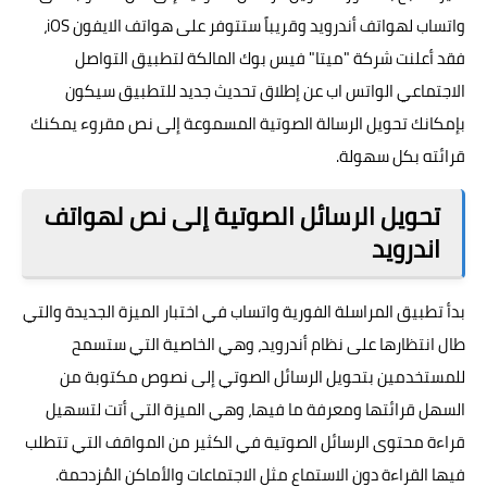
واتساب لهواتف أندرويد وقريباً ستتوفر على هواتف الايفون iOS،
فقد أعلنت شركة "ميتا" فيس بوك المالكة لتطبيق التواصل
الاجتماعي الواتس اب عن إطلاق تحديث جديد للتطبيق سيكون
بإمكانك تحويل الرسالة الصوتية المسموعة إلى نص مقروء يمكنك
قرائته بكل سهولة.
تحويل الرسائل الصوتية إلى نص لهواتف
اندرويد
بدأ تطبيق المراسلة الفورية واتساب في اختبار الميزة الجديدة والتي
طال انتظارها على نظام أندرويد، وهي الخاصية التي ستسمح
للمستخدمين بتحويل الرسائل الصوتي إلى نصوص مكتوبة من
السهل قرائتها ومعرفة ما فيها، وهي الميزة التي أتت لتسهيل
قراءة محتوى الرسائل الصوتية في الكثير من المواقف التي تتطلب
فيها القراءة دون الاستماع مثل الاجتماعات والأماكن المُزدحمة.