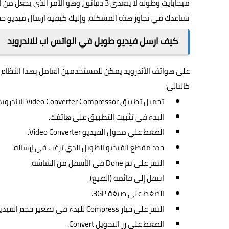
ميجابايت وطوله لا يتعدى 3 دقائق، وهو ا
تساعدك في تجاوز هذه المشكلة، وإليك كيفية ارسال فيديو حج
كيف ارسل فيديو طويل في الواتس اب للاندرويد
كالتالي:
تحميل تطبيق Video Converter Compressor للاندرويد وذلك عبر الرابط
البدء في تثبيت التطبيق على هاتفك.
الضغط على محول الفيديو Video Converter.
حدد مقطع الفيديو الطويل الذي ترغب في إرساله.
النقر على تم Done في الأسفل من الشاشة.
انتقل إلى قائمة (الصيغ).
الضغط على صيغة 3GP.
النقر على خيار Compress للبدء في تصغير حجم الفيديو الطويل.
الضغط على زر التحويل Convert.