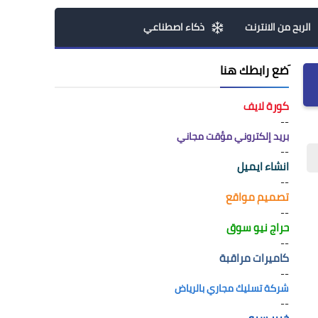
الربح من الانترنت
ذكاء اصطناعي
َضع رابطك هنا
كورة لايف
--
بريد إلكتروني مؤقت مجاني
--
انشاء ايميل
--
تصميم مواقع
--
حراج نيو سوق
--
كاميرات مراقبة
--
شركة تسليك مجاري بالرياض
--