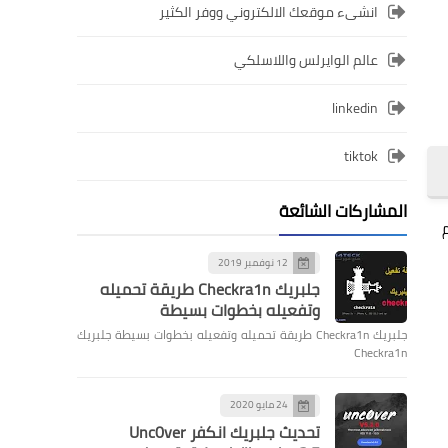
انشىء موقعك الالكتروني ووفر الكثير
عالم الوايرلس واللاسلكي
linkedin
tiktok
المشاركات الشائعة
جم
12 نوفمبر 2019
جلبريك Checkra1n طريقة تحميله
وتفعيله بخطوات بسيطة
جلبريك Checkra1n طريقة تحميله وتفعيله بخطوات بسيطة جلبريك
Checkra1n
24 مايو 2020
تحديث جلبريك انكفر Unc0ver