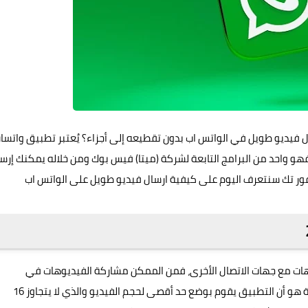
س اب 2024؟ كيف استطيع ارسال فيديو طويل في الواتس اب بدون تقطيعه إلى أجزاء؟ يُعتبر تطبيق واتس
و واحد من البرامج التابعة لشركة (ميتا) فيس بوك ومن خلاله يمكنك إرس
ور تك
سنتعرف اليوم على كيفية ارسال فيديو طويل على الواتس اب
ات مع جهات الاتصال الأخرى، فمن الممكن مشاركة الفيديوهات في
المُحادثات العامة أو الخاصة أو عبر حالات واتساب، ولكن المشكلة هو أن التطبيق يقوم بوضع حد أقصى لحجم الفيديو والذي لا يتجاوز 16