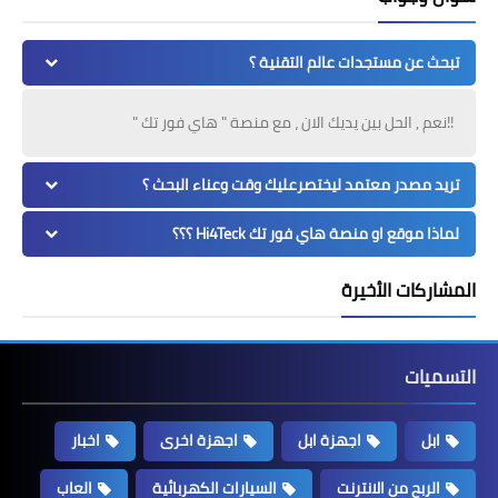
تبحث عن مستجدات عالم التقنية ؟
!!نعم , الحل بين يديك الان ، مع منصة " هاي فور تك "
تريد مصدر معتمد ليختصرعليك وقت وعناء البحث ؟
لماذا موقع او منصة هاي فور تك Hi4Teck ؟؟؟
المشاركات الأخيرة
التسميات
ابل
اجهزة ابل
اجهزة اخرى
اخبار
الربح من الانترنت
السيارات الكهربائية
العاب