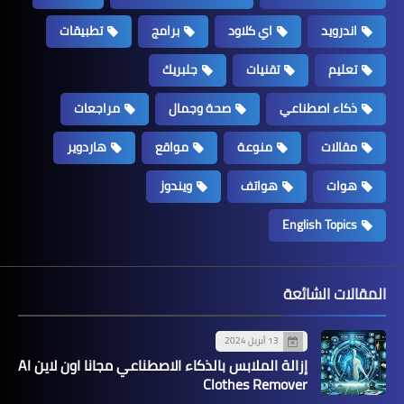
اندرويد
اي كلاود
برامج
تطبيقات
تعليم
تقنيات
جلبريك
ذكاء اصطناعي
صحة وجمال
مراجعات
مقالات
منوعة
مواقع
هاردوير
هوات
هواتف
ويندوز
English Topics
المقالات الشائعة
13 أبريل 2024
إزالة الملابس بالذكاء الاصطناعي مجانا اون لاين AI
Clothes Remover