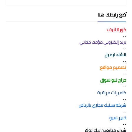
َضع رابطك هنا
كورة لايف
--
بريد إلكتروني مؤقت مجاني
--
انشاء ايميل
--
تصميم مواقع
--
حراج نيو سوق
--
كاميرات مراقبة
--
شركة تسليك مجاري بالرياض
--
خبير سيو
--
شراء متابعين تيك توك