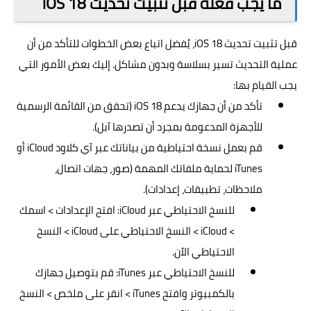
ما يجب فعله قبل تثبيت تحديث iOS 18
قبل تثبيت تحديث iOS 18، يُفضل اتباع بعض الخطوات للتأكد من أن
عملية التحديث تسير بسلاسة وبدون مشاكل. إليك بعض الأمور التي
يجب القيام بها:
تأكد من أن جهازك يدعم iOS 18 (تحقق من القائمة الرسمية
للأجهزة المدعومة بمجرد أن تصدرها آبل).
قم بعمل نسخة احتياطية من بياناتك عبر آي كلاود iCloud أو
iTunes لحماية ملفاتك المهمة (صور، جهات اتصال،
ملاحظات، تطبيقات، إعدادات).
للنسخ الاحتياطي عبر iCloud: افتح الإعدادات > اسمك
> iCloud > النسخ الاحتياطي على iCloud > النسخ
الاحتياطي الآن.
للنسخ الاحتياطي عبر iTunes: قم بتوصيل جهازك
بالكمبيوتر وافتح iTunes > انقر على ملخص > النسخ