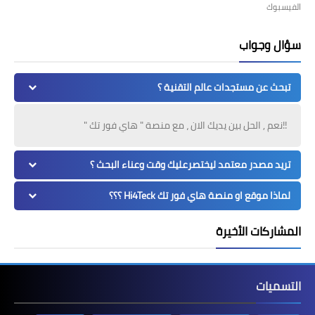
الفيسبوك
سؤال وجواب
تبحث عن مستجدات عالم التقنية ؟
!!نعم , الحل بين يديك الان ، مع منصة " هاي فور تك "
تريد مصدر معتمد ليختصرعليك وقت وعناء البحث ؟
لماذا موقع او منصة هاي فور تك Hi4Teck ؟؟؟
المشاركات الأخيرة
التسميات