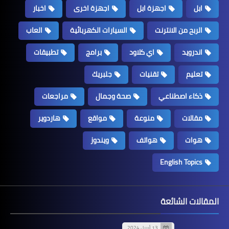
ابل
اجهزة ابل
اجهزة اخرى
اخبار
الربح من الانترنت
السيارات الكهربائية
العاب
اندرويد
اي كلاود
برامج
تطبيقات
تعليم
تقنيات
جلبريك
ذكاء اصطناعي
صحة وجمال
مراجعات
مقالات
منوعة
مواقع
هاردوير
هوات
هواتف
ويندوز
English Topics
المقالات الشائعة
13 أبريل 2024